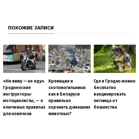
ПОХОЖИЕ ЗАПИСИ
«Не вижу — не еду».
Кремация и
Где в Гродно можно
Гродненские
скотомогильники:
бесплатно
инструкторы-
как в Беларуси
вакцинировать
мотоциклисты, — о
правильно
питомца от
ключевых правилах
хоронить домашних
бешенства
для новичков
животных?