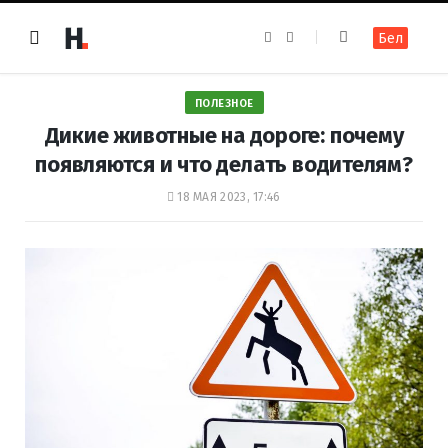
F
I
Бел
a
n
c
s
e
t
b
a
o
g
ПОЛЕЗНОЕ
o
r
k
a
Дикие животные на дороге: почему
m
появляются и что делать водителям?
18 МАЯ 2023, 17:46