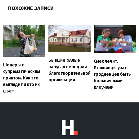
ПОХОЖИЕ ЗАПИСИ
Бывшие «Алые
Смех лечит.
Шоперы с
паруса» передали
Итальянцы учат
супрематическим
благотворительной
гродненцев быть
принтом. Как это
организации
больничными
выглядит и кто их
клоунами
шьет