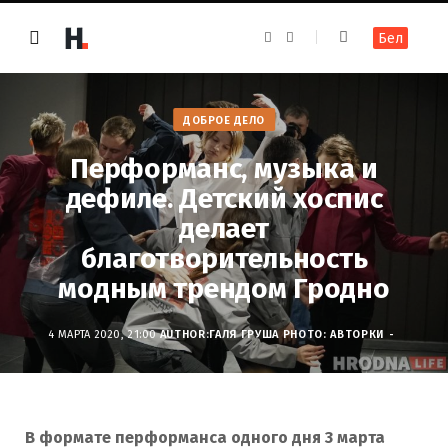
F
I
Бел
a
n
c
s
e
t
b
a
o
g
o
r
ДОБРОЕ ДЕЛО
k
a
m
Перформанс, музыка и
дефиле. Детский хоспис
делает
благотворительность
модным трендом Гродно
4 МАРТА 2020, 21:00
AUTHOR:
ГАЛЯ ГРУША
PHOTO: АВТОРКИ
В формате перформанса одного дня 3 марта