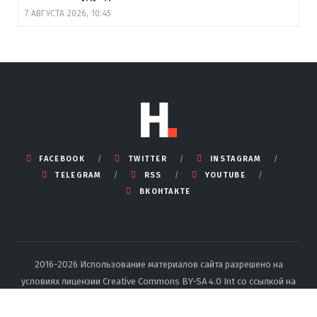
7 АВГУСТА 2026, 10:45
FACEBOOK
TWITTER
INSTAGRAM
TELEGRAM
RSS
YOUTUBE
ВКОНТАКТЕ
2016-2026 Использование материалов сайта разрешено на
условиях лицензии Creative Commons BY-SA 4.0 Int со ссылкой на
источник и указанием автора.
Подробные правила перепечатки
тут