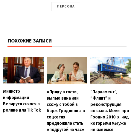
ПЕРСОНА
ПОХОЖИЕ ЗАПИСИ
Министр
«Приду в гости,
“Парламент”,
информации
выпью вина или
“Флинт” и
Беларуси снялся в
схожу с тобой в
реконструкция
ролике для Tik Tok
бар». Гродненка в
вокзала. Мемы про
соцсетях
Гродно 2010-х, над
предложила стать
которыми мы уже
«подругой на час»
не смеемся