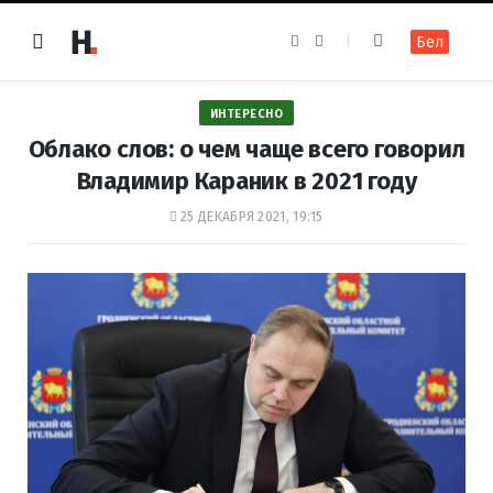
F
I
Бел
a
n
c
s
e
t
b
a
o
g
ИНТЕРЕСНО
o
r
k
a
Облако слов: о чем чаще всего говорил
m
Владимир Караник в 2021 году
25 ДЕКАБРЯ 2021, 19:15