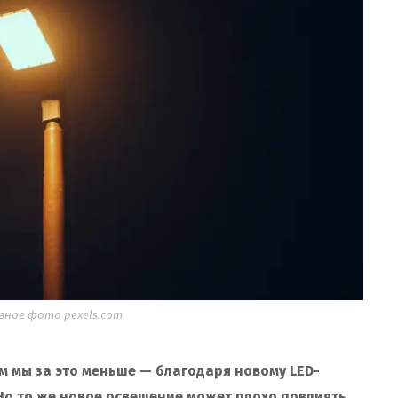
ное фото pexels.com
м мы за это меньше — благодаря новому LED-
Но то же новое освещение может плохо повлиять