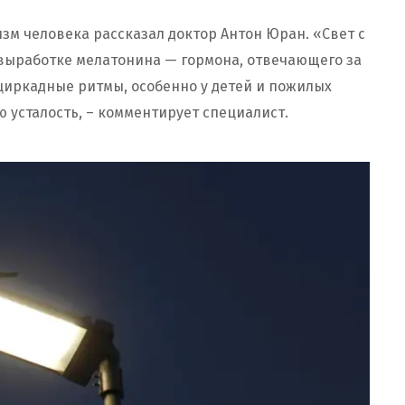
изм человека рассказал доктор Антон Юран. «Свет с
 выработке мелатонина — гормона, отвечающего за
 циркадные ритмы, особенно у детей и пожилых
 усталость, – комментирует специалист.