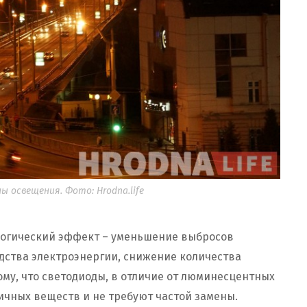
ы освещения. Фото: Hrodna.life
ологический эффект – уменьшение выбросов
одства электроэнергии, снижение количества
ому, что светодиоды, в отличие от люминесцентных
сичных веществ и не требуют частой замены.