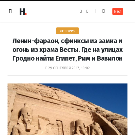
F
I
Бел
a
n
c
s
e
t
b
a
o
g
ИСТОРИЯ
o
r
k
a
Ленин-фараон, сфинксы из замка и
m
огонь из храма Весты. Где на улицах
Гродно найти Египет, Рим и Вавилон
29 СЕНТЯБРЯ 2017, 10:02