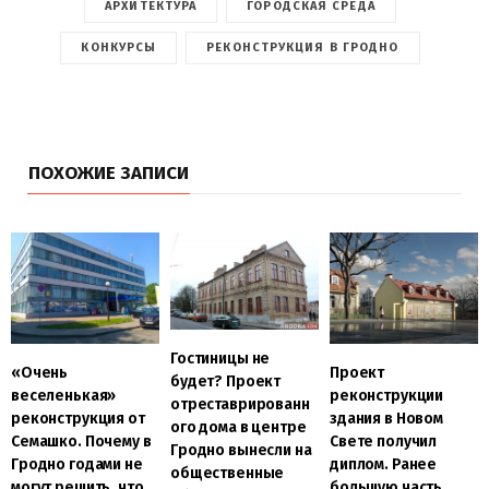
АРХИТЕКТУРА
ГОРОДСКАЯ СРЕДА
КОНКУРСЫ
РЕКОНСТРУКЦИЯ В ГРОДНО
ПОХОЖИЕ ЗАПИСИ
Гостиницы не
«Очень
Проект
будет? Проект
веселенькая»
реконструкции
отреставрированн
реконструкция от
здания в Новом
ого дома в центре
Семашко. Почему в
Свете получил
Гродно вынесли на
Гродно годами не
диплом. Ранее
общественные
могут решить, что
большую часть