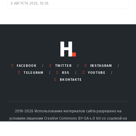
6 АВГУСТА 2026, 10:26
FACEBOOK
TWITTER
INSTAGRAM
TELEGRAM
RSS
YOUTUBE
ВКОНТАКТЕ
2016-2026 Использование материалов сайта разрешено на
условиях лицензии Creative Commons BY-SA 4.0 Int со ссылкой на
источник и указанием автора.
Подробные правила перепечатки
тут