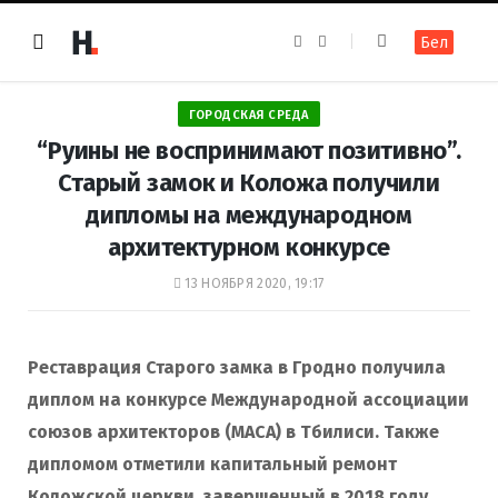
F
I
Бел
a
n
c
s
e
t
b
a
o
g
ГОРОДСКАЯ СРЕДА
o
r
k
a
“Руины не воспринимают позитивно”.
m
Старый замок и Коложа получили
дипломы на международном
архитектурном конкурсе
13 НОЯБРЯ 2020, 19:17
Реставрация Старого замка в Гродно получила
диплом на конкурсе
Международной ассоциации
союзов архитекторов (МАСА) в Тбилиси. Также
дипломом отметили капитальный ремонт
Коложской церкви
, завершенный в 2018 году.