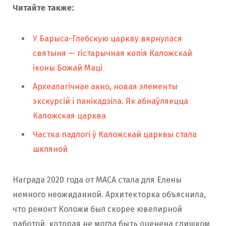
Читайте также:
У Барыса-Глебскую царкву вярнулася
святыня — гістарычная копія Каложскай
іконы Божай Маці
Археалагічнае акно, новая элементы
экскурсій і панікадзіла. Як абнаўляецца
Каложская царква
Частка падлогі ў Каложскай царквы стала
шкляной
Награда 2020 года от МАСА стала для Елены
немного неожиданной. Архитекторка объяснила,
что ремонт Коложи был скорее ювелирной
работой, которая не могла быть оценена слишком