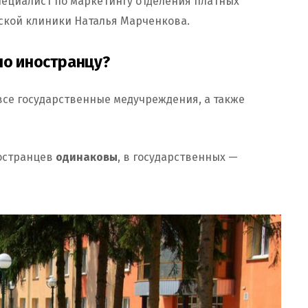
ециалист по маркетингу отделения платных
ской клиники Наталья Марченкова.
но иностранцу?
все государственные медучреждения, а также
остранцев
одинаковы
, в государственных —