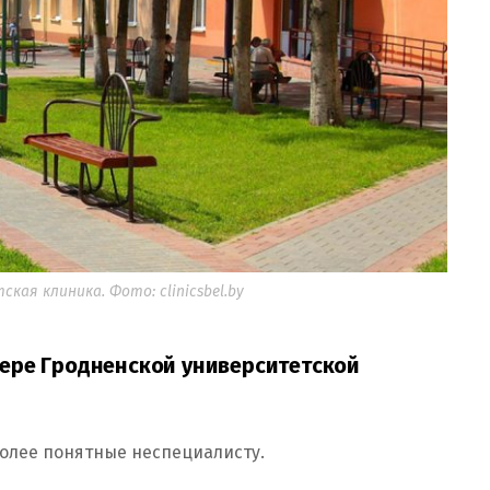
кая клиника. Фото: clinicsbel.by
ере Гродненской университетской
более понятные неспециалисту.