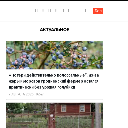
F
I
T
R
Y
В
Бел
a
n
e
S
o
к
c
s
l
S
u
о
e
t
e
T
н
b
a
g
u
т
АКТУАЛЬНОЕ
o
g
r
b
а
o
r
a
e
к
k
a
m
т
m
е
«Потери действительно колоссальные”. Из-за
жары и морозов гродненский фермер остался
практически без урожая голубики
7 АВГУСТА 2026, 16:47