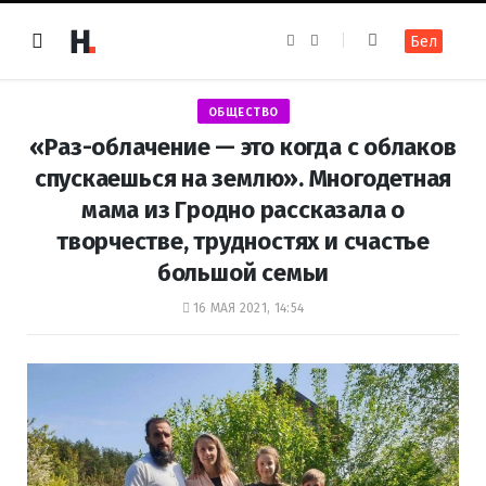
F
I
Бел
a
n
c
s
e
t
b
a
o
g
ОБЩЕСТВО
o
r
k
a
«Раз-облачение — это когда с облаков
m
спускаешься на землю». Многодетная
мама из Гродно рассказала о
творчестве, трудностях и счастье
большой семьи
16 МАЯ 2021, 14:54