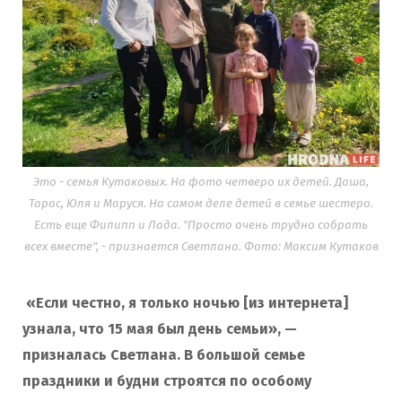
Это - семья Кутаковых. На фото четверо их детей. Даша,
Тарас, Юля и Маруся. На самом деле детей в семье шестеро.
Есть еще Филипп и Лада. "Просто очень трудно собрать
всех вместе", - признается Светлана. Фото: Максим Кутаков
«Если честно, я только ночью [из интернета]
узнала, что 15 мая был день семьи», —
призналась Светлана. В большой семье
праздники и будни строятся по особому