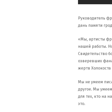
Руководитель фр
дань памяти гро
«Мы, артисты фри
нашей работы. Но
Свидетельство бо
озверевших фана
жертв Холокоста 
Мы не умеем писа
другое. Мы умеем
для тех, кто на 
это.