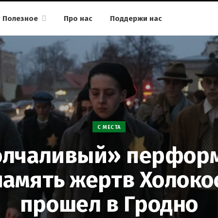
Полезное
Про нас
Поддержи нас
С МЕСТА
лчаливый» перфор
память жертв Холоко
прошел в Гродно