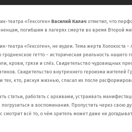
ик-театра «Гексоген»
Василий Калач
отметил, что перф
дненцам, погибшим в лагерях смерти во время Второй ми
к-театра «Гексоген», не иудеи. Тема жертв Холокоста –
 гродненское гетто – историческая реальность нашего г
ли, крови, грязи и слёз. Свидетельство чудовищных пр
тиков. Свидетельство внутреннего героизма жителей Гр
и тех, кто, рискуя жизнью, спасал их после расформиров
ть статьи, работать с архивами, устраивать манифеста
 погрузиться в воспоминания. Пропустить через свою д
нас смотрит всё то, о чём зритель может даже не догадыва