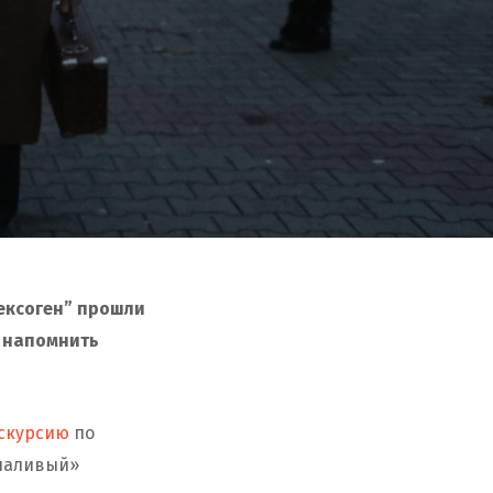
ексоген” прошли
ы напомнить
скурсию
по
лчаливый»