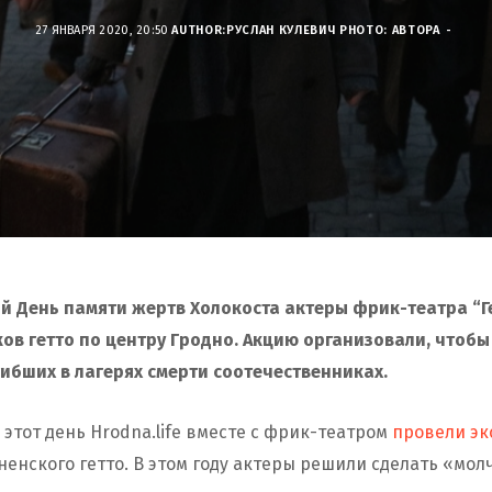
27 ЯНВАРЯ 2020, 20:50
AUTHOR:
РУСЛАН КУЛЕВИЧ
PHOTO: АВТОРА
 День памяти жертв Холокоста актеры фрик-театра “Г
ков гетто по центру Гродно. Акцию организовали, чтоб
ибших в лагерях смерти соотечественниках.
 этот день Hrodna.life вместе с фрик-театром
провели эк
ненского гетто. В этом году актеры решили сделать «мо