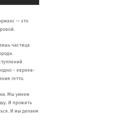
орманс — это
ровой.
 лишь частица
орода.
еступлений
одно – евреев-
ания гетто.
ции. Мы умеем
ушу. И прожить
ться. И мы делаем