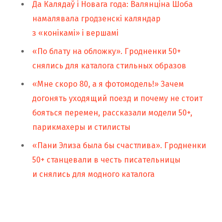
Да Калядаў і Новага года: Валянціна Шоба
намалявала гродзенскі каляндар
з «конікамі» і вершамі
«По блату на обложку». Гродненки 50+
снялись для каталога стильных образов
«Мне скоро 80, а я фотомодель!» Зачем
догонять уходящий поезд и почему не стоит
бояться перемен, рассказали модели 50+,
парикмахеры и стилисты
«Пани Элиза была бы счастлива». Гродненки
50+ станцевали в честь писательницы
и снялись для модного каталога