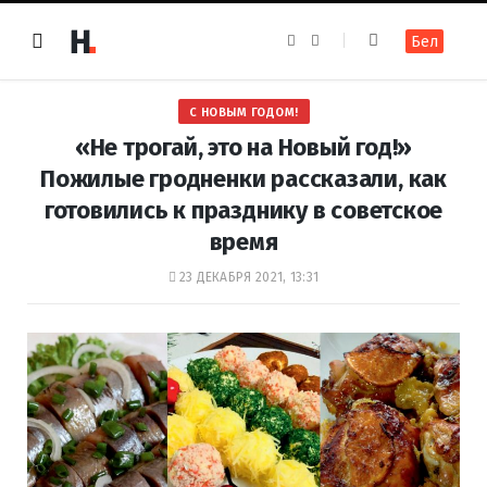
F
I
Бел
a
n
c
s
e
t
b
a
o
g
С НОВЫМ ГОДОМ!
o
r
k
a
«Не трогай, это на Новый год!»
m
Пожилые гродненки рассказали, как
готовились к празднику в советское
время
23 ДЕКАБРЯ 2021, 13:31