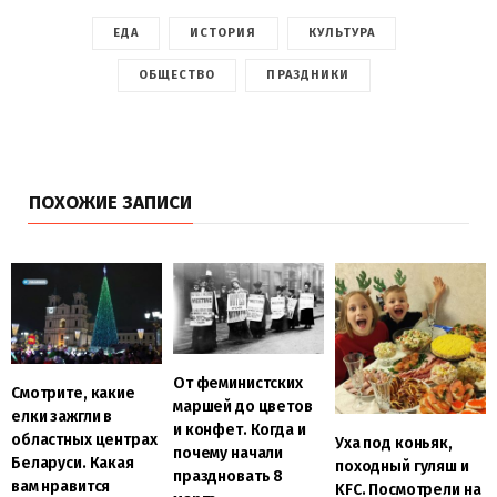
ЕДА
ИСТОРИЯ
КУЛЬТУРА
ОБЩЕСТВО
ПРАЗДНИКИ
ПОХОЖИЕ ЗАПИСИ
От феминистских
Смотрите, какие
маршей до цветов
елки зажгли в
и конфет. Когда и
областных центрах
Уха под коньяк,
почему начали
Беларуси. Какая
походный гуляш и
праздновать 8
вам нравится
KFC. Посмотрели на