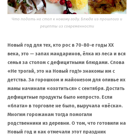
Что подать на стол к новому году. Блюда из прошлого и
рецепты из современности
Новый год для тех, кто рос в 70-80-е годы ХХ
века, это — запах мандаринов, ёлка из леса и вся
семья за столом с дефицитными блюдами. Слова
«Не трогай, это на Новый год!» знакомы им с
детства. За горошком и майонезом для оливье их
мамы начинали «охотиться» с сентября. Достать
дефицитные продукты было непросто. Если
«блата» в торговле не было, выручала «вёска».
Многим горожанам тогда помогали
родственники из деревни. О том, что готовили на
Новый год и как отмечали этот праздник