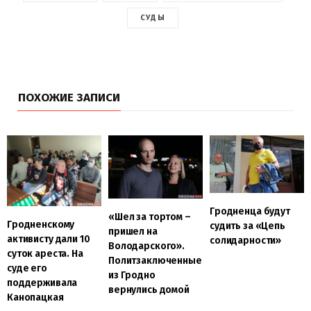
СУДЫ
ПОХОЖИЕ ЗАПИСИ
Гродненца будут
«Шел за тортом –
Гродненскому
судить за «Цепь
пришел на
активисту дали 10
солидарности»
Володарского».
суток ареста. На
Политзаключенные
суде его
из Гродно
поддерживала
вернулись домой
Канопацкая