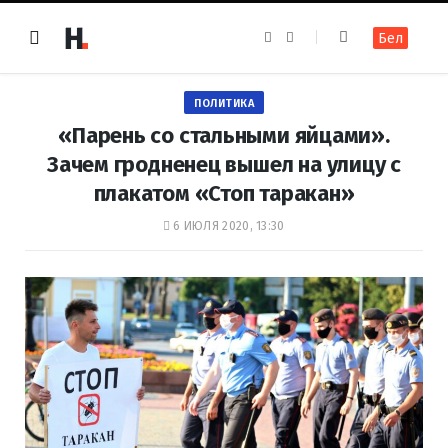
F
I
Бел
a
n
c
s
e
t
b
a
o
g
ПОЛИТИКА
o
r
k
a
«Парень со стальными яйцами».
m
Зачем гродненец вышел на улицу с
плакатом «Стоп таракан»
6 ИЮЛЯ 2020, 13:30