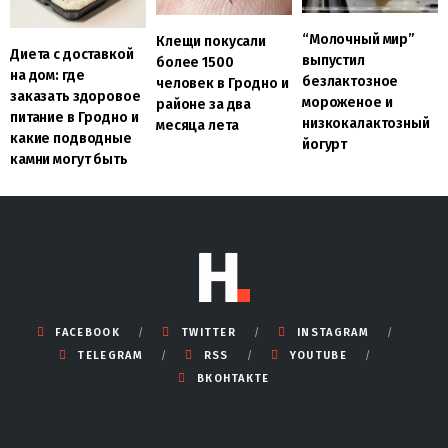
“Молочный мир”
Клещи покусали
Диета с доставкой
выпустил
более 1500
на дом: где
безлактозное
человек в Гродно и
заказать здоровое
мороженое и
районе за два
питание в Гродно и
низкокалактозный
месяца лета
какие подводные
йогурт
камни могут быть
FACEBOOK
TWITTER
INSTAGRAM
TELEGRAM
RSS
YOUTUBE
ВКОНТАКТЕ