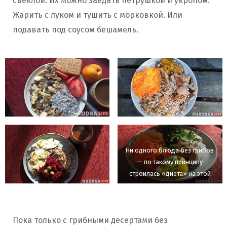
свеклой. Их можно заедать петрушкой и укропом.
Жарить с луком и тушить с морковкой. Или
подавать под соусом бешамель.
Ни одного блюда без грибов
— по такому принципу
строилась «диета» на этой
неделе
Пока только с грибными десертами без