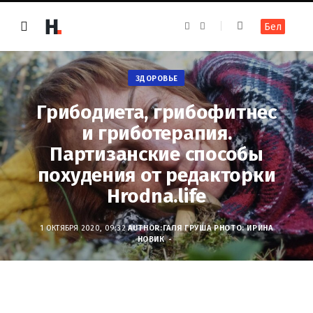
F
I
Бел
a
n
c
s
e
t
b
a
o
g
ЗДОРОВЬЕ
o
r
k
a
m
Грибодиета, грибофитнес
и гриботерапия.
Партизанские способы
похудения от редакторки
Hrodna.life
1 ОКТЯБРЯ 2020, 09:32
AUTHOR:
ГАЛЯ ГРУША
PHOTO: ИРИНА
НОВИК