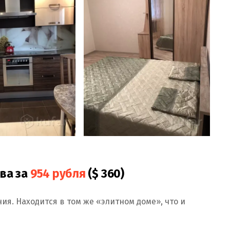
ва за
954 рубля
($ 360)
я. Находится в том же «элитном доме», что и