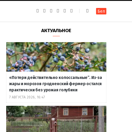
F
I
T
R
Y
В
Бел
a
n
e
S
o
к
c
s
l
S
u
о
e
t
e
T
н
b
a
g
u
т
АКТУАЛЬНОЕ
o
g
r
b
а
o
r
a
e
к
k
a
m
т
m
е
«Потери действительно колоссальные”. Из-за
жары и морозов гродненский фермер остался
практически без урожая голубики
7 АВГУСТА 2026, 16:47