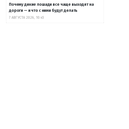
Почему дикие лошади все чаще выходят на
дороги — и что с ними будут делать
7 АВГУСТА 2026, 10:45