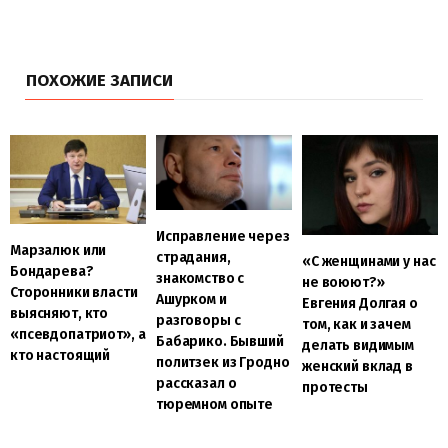
ПОХОЖИЕ ЗАПИСИ
Исправление через
Марзалюк или
страдания,
«С женщинами у нас
Бондарева?
знакомство с
не воюют?»
Сторонники власти
Ашурком и
Евгения Долгая о
выясняют, кто
разговоры с
том, как и зачем
«псевдопатриот», а
Бабарико. Бывший
делать видимым
кто настоящий
политзек из Гродно
женский вклад в
рассказал о
протесты
тюремном опыте