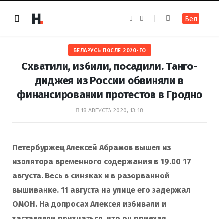
F
I
Бел
a
n
c
s
e
t
b
a
o
g
БЕЛАРУСЬ ПОСЛЕ 2020-ГО
o
r
k
a
Схватили, избили, посадили. Танго-
m
диджея из России обвиняли в
финансировании протестов в Гродно
18 АВГУСТА 2020, 13:18
Петербуржец Алексей Абрамов вышел из
изолятора временного содержания в 19.00 17
августа. Весь в синяках и в разорванной
вышиванке. 11 августа на улице его задержал
ОМОН. На допросах Алексея избивали и
заставляли признаться, что он приехал