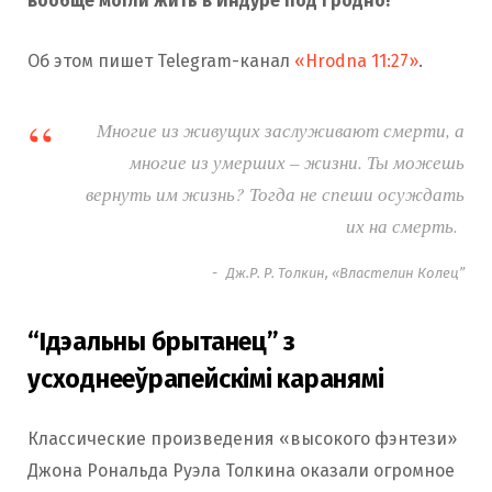
вообще могли жить в Индуре под Гродно!
Об этом пишет Telegram-канал
«Hrodna 11:27»
.
Многие из живущих заслуживают смерти, а
многие из умерших – жизни. Ты можешь
вернуть им жизнь? Тогда не спеши осуждать
их на смерть.
Дж.Р. Р. Толкин, «Властелин Колец”
“Ідэальны брытанец” з
усходнееўрапейскімі каранямі
Классические произведения «высокого фэнтези»
Джона Рональда Руэла Толкина оказали огромное