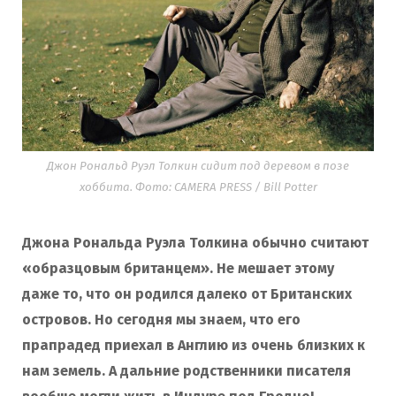
Джон Рональд Руэл Толкин сидит под деревом в позе
хоббита. Фото: CAMERA PRESS / Bill Potter
Джона Рональда Руэла Толкина обычно считают
«образцовым британцем». Не мешает этому
даже то, что он родился далеко от Британских
островов. Но сегодня мы знаем, что его
прапрадед приехал в Англию из очень близких к
нам земель. А дальние родственники писателя