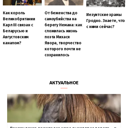
Как король
От беженства до
Иезуитские храмы
Великобритании
самоубийства на
Гродно. Знаете, что
Карл III связан с
берегу Немана: как
с ними сейчас?
Беларусью и
сложилась жизнь
Августовским
поэта Михася
каналом?
Явора, творчество
которого почти не
сохранилось
АКТУАЛЬНОЕ