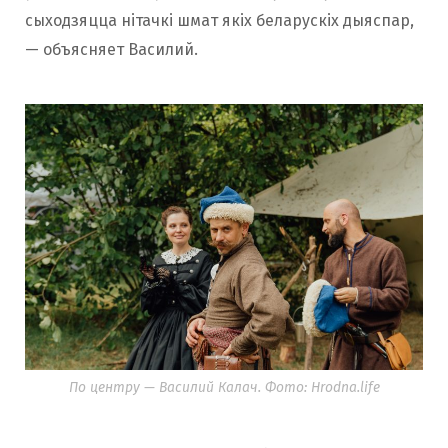
сыходзяцца нітачкі шмат якіх беларускіх дыяспар,
— объясняет Василий.
По центру — Василий Калач. Фото: Hrodna.life