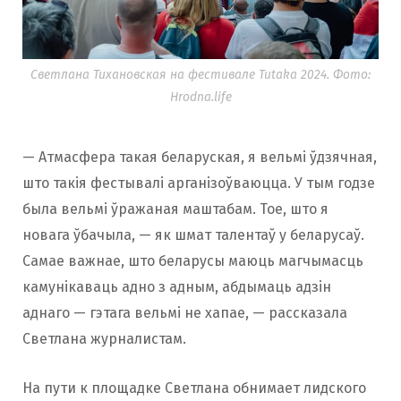
Светлана Тихановская на фестивале Tutaka 2024. Фото:
Hrodna.life
— Атмасфера такая беларуская, я вельмі ўдзячная,
што такія фестывалі арганізоўваюцца. У тым годзе
была вельмі ўражаная маштабам. Тое, што я
новага ўбачыла, — як шмат талентаў у беларусаў.
Самае важнае, што беларусы маюць магчымасць
камунікаваць адно з адным, абдымаць адзін
аднаго — гэтага вельмі не хапае, — рассказала
Светлана журналистам.
На пути к площадке Светлана обнимает лидского