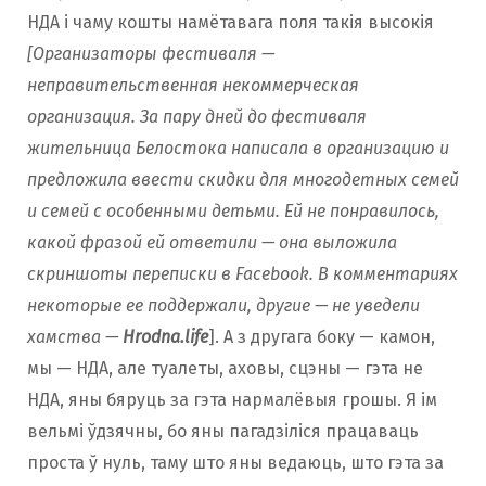
НДА і чаму кошты намётавага поля такія высокія
[Организаторы фестиваля —
неправительственная некоммерческая
организация. За пару дней до фестиваля
жительница Белостока написала в организацию и
предложила ввести скидки для многодетных семей
и семей с особенными детьми. Ей не понравилось,
какой фразой ей ответили — она выложила
скриншоты переписки в Facebook. В комментариях
некоторые ее поддержали, другие — не уведели
хамства —
Hrodna.life
]. А з другага боку — камон,
мы — НДА, але туалеты, аховы, сцэны — гэта не
НДА, яны бяруць за гэта нармалёвыя грошы. Я ім
вельмі ўдзячны, бо яны пагадзіліся працаваць
проста ў нуль, таму што яны ведаюць, што гэта за