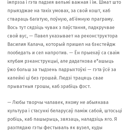
імпрэза і гэта падзея вельмі важная і ім. Шмат што
прыязджае на такіх умовах, за свой кошт, каб
ствараць багатую, поўную, аб’ёмную праграму.
Вось тут сядзіць чувак з паўстання, падкручвае
свой вус, — Павел указывает на реконструктора
Василия Калача, который пришел на бэкстейдж
пообедать и сел напротив. — Ён прыехаў са сваім
клубам рэканструкцыі, але дадаткова е*ашыць
ўжо больш за тыдзень падрыхтоўкі — гэта ўсё за
капейкі ці без грошай. Людзі трацяць свае
прыватныя грошы, каб зрабіць фэст.
— Любы творчы чалавек, якому не абыякава
культура і стасункі беларусаў паміж сабой, штосьці
робіць, каб пашырыць, звязаць, наладзіць яго. Я
разглядаю гэты фестываль як вузел, куды