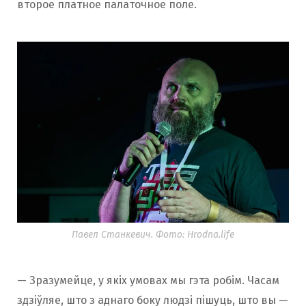
второе платное палаточное поле.
Павел Станкевич. Фото: Hrodna.life
— Зразумейце, у якіх умовах мы гэта робім. Часам
здзіўляе, што з аднаго боку людзі пішуць, што вы —