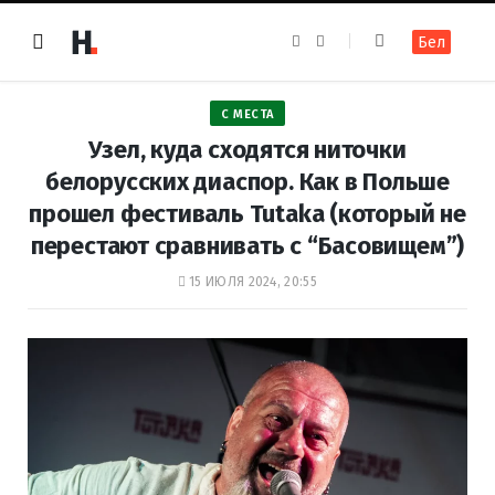
F
I
Бел
a
n
c
s
e
t
b
a
o
g
С МЕСТА
o
r
k
a
Узел, куда сходятся ниточки
m
белорусских диаспор. Как в Польше
прошел фестиваль Tutaka (который не
перестают сравнивать с “Басовищем”)
15 ИЮЛЯ 2024, 20:55