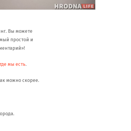
инг. Вы можете
самый простой и
мментарий»!
где мы есть
.
как можно скорее.
орода.