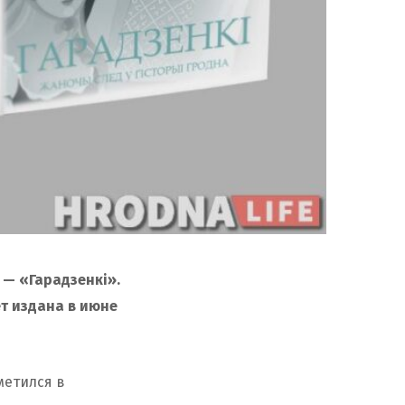
 — «Гарадзенкі».
ет издана в июне
метился в