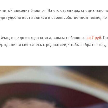
нигой выходит блокнот. На его страницах специально н
удет удобно вести записи в своем собственном темпе, н
йчас, еще до выхода книги, заказать блокнот
за 7 руб
. П
рждение и свяжитесь с редакцией, чтобы забрать его у