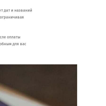
ет дат и названий
е ограничивая
осле оплаты
добным для вас