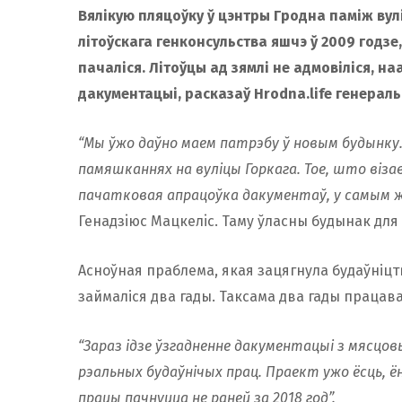
Вялікую пляцоўку ў цэнтры Гродна паміж вулі
літоўскага генконсульства яшчэ ў 2009 годзе,
пачаліся. Літоўцы ад зямлі не адмовіліся, на
дакументацыі, расказаў Hrodna.life генераль
“Мы ўжо даўно маем патрэбу ў новым будынку.
памяшканнях на вуліцы Горкага. Тое, што віза
пачатковая апрацоўка дакументаў, у самым жа
Генадзiюс Мацкелiс. Таму ўласны будынак для
Асноўная праблема, якая зацягнула будаўніцт
займаліся два гады. Таксама два гады працава
“Зараз ідзе ўзгадненне дакументацыі з мясцов
рэальных будаўнічых прац. Праект ужо ёсць, 
працы пачнуцца не раней за 2018 год”.