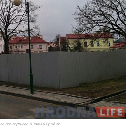
 генконсульсва Лiтвы ў Гродне