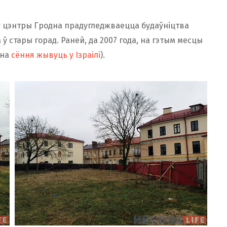
ў цэнтры Гродна прадугледжваецца будаўніцтва
ў стары горад. Раней, да 2007 года, на гэтым месцы
ына
сёння жывуць у Ізраілі
).