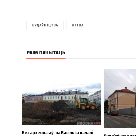
БУДАЎНІЦТВА
ЛІТВА
РАІМ ПАЧЫТАЦЬ
Без археолагаў: на Васілька пачалі