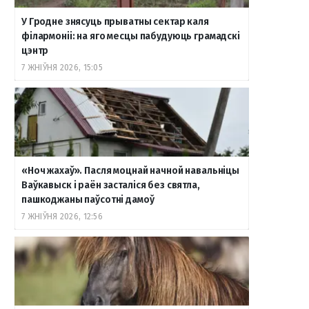
У Гродне знясуць прыватны сектар каля
філармоніі: на яго месцы пабудуюць грамадскі
цэнтр
7 ЖНІЎНЯ 2026, 15:05
«Ноч жахаў». Пасля моцнай начной навальніцы
Ваўкавыск і раён засталіся без святла,
пашкоджаны паўсотні дамоў
7 ЖНІЎНЯ 2026, 12:56