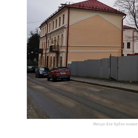
Месца дзе будзе новае