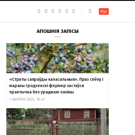
F
I
T
R
Y
В
Рус
a
n
e
S
o
к
c
s
l
S
u
о
e
t
e
T
н
b
a
g
u
т
АПОШНІЯ ЗАПІСЫ
o
g
r
b
а
o
r
a
e
к
k
a
m
т
m
е
«Страты сапраўды каласальныя». Праз спёку і
маразы гродзенскі фермер застаўся
практычна без ураджаю лахіны
7 ЖНІЎНЯ 2026, 16:47