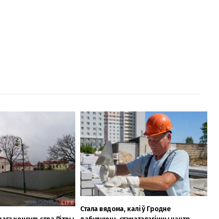
Стала вядома, калі ў Гродне