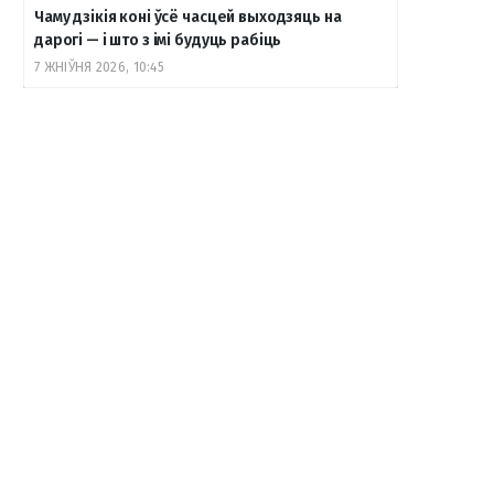
Чаму дзікія коні ўсё часцей выходзяць на
дарогі — і што з імі будуць рабіць
7 ЖНІЎНЯ 2026, 10:45