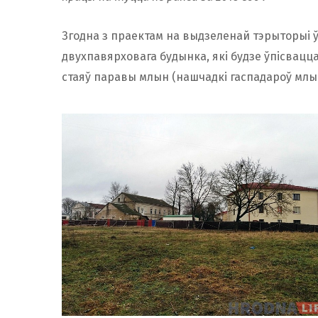
Згодна з праектам на выдзеленай тэрыторыі 
двухпавярховага будынка, які будзе ўпісвацца 
стаяў паравы млын (нашчадкі гаспадароў мл