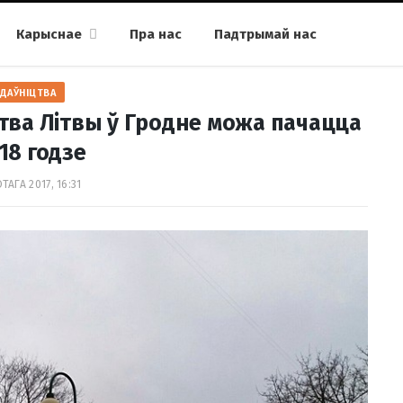
Карыснае
Пра нас
Падтрымай нас
ДАЎНІЦТВА
тва Літвы ў Гродне можа пачацца
018 годзе
ТАГА 2017, 16:31