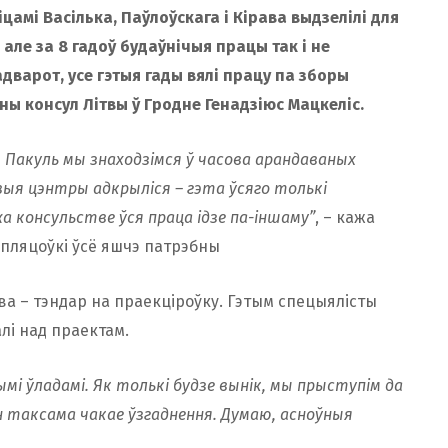
цамі Васілька, Паўлоўскага і Кірава выдзелілі для
 але за 8 гадоў будаўнічыя працы так і не
адварот, усе гэтыя гады вялі працу па зборы
ны консул Літвы ў Гродне Генадзiюс Мацкелiс.
 Пакуль мы знаходзімся ў часова арандаваных
выя цэнтры адкрыліся – гэта ўсяго толькі
 консульстве ўся праца ідзе па-іншаму”
, – кажа
 пляцоўкі ўсё яшчэ патрэбны
ва – тэндар на праекціроўку. Гэтым спецыялісты
лі над праектам.
ымі ўладамі. Як толькі будзе вынік, мы прыступім да
ён таксама чакае ўзгаднення. Думаю, асноўныя