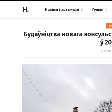
Навіны і артыкулы
Гульні
БУ
Будаўніцтва новага консульс
ў 2
22 ЛЮ