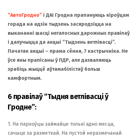
“АвтоГродно”
і ДАІ Гродна прапануюць кіроўцам
горада на адзін тыдзень засяродзіцца на
выкананні шасці негалосных дарожных правілаў
і далучыцца да акцыі “Тыдзень ветлівасці”.
Пачатак акцыі – прама сёння, 7 кастрычніка. Не
ўсе яны прапісаны ў ПДР, але дазваляюць
зрабіць жыццё аўтамабілістаў больш
камфортным.
6 правілаў “Тыдня ветлівасці ў
Гродне”:
1. На паркоўцы займайце толькі адно месца,
сачыце за разметкай. На пустой неразмечанай