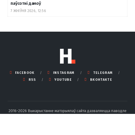
паўсотні дамоў
7 ЖНІЎНЯ 2026, 12:56
FACEBOOK
INSTAGRAM
TELEGRAM
RSS
YOUTUBE
ВКОНТАКТЕ
2016-2026 Выкарыстанне матэрыялаў сайта дазваляецца паводле
правілаў ліцэнзіі Creative Commons BY-SA 4.0 Int са спасылкай на
крыніцу і ўказаннем аўтара.
Падрабязныя правілы перадруку тут
.