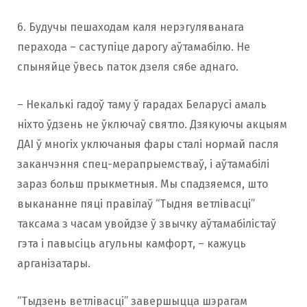
6. Будучы пешаходам каля нерэгуляванага
перахода – саступіце дарогу аўтамабілю. Не
спыняйце ўвесь паток дзеля сябе аднаго.
– Некалькі гадоў таму ў гарадах Беларусі амаль
ніхто ўдзень не ўключаў святло. Дзякуючы акцыям
ДАІ ў многіх уключаныя фары сталі нормай пасля
заканчэння спец-мерапрыемстваў, і аўтамабілі
зараз больш прыкметныя. Мы спадзяемся, што
выкананне пяці правілаў “Тыдня ветлівасці”
таксама з часам увойдзе ў звычку аўтамабілістаў
гэта і павысіць агульны камфорт, – кажуць
арганізатары.
“Тыдзень ветлівасці” завершыцца шэрагам