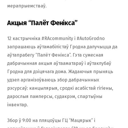
мерапрыемстваў.
Акцыя “Палёт Фенікса”
12 кастрычніка #RAcommunity і #AutoGrodno
запрашаюць аўтамабілістаў Гродна далучыцца да
аўтапрабегу “Палёт Фенікса”. Гэта сумесная
дабрачынная акцыя аўтааматараў і аўтаклубаў
Гродна для дзіцячага дома. Жадаючыя прыняць
удзел арганізоўваюць збор дабрачынных
рэсурсаў: канцылярыя, сродкі асабістай гігіены,
дарослыя памперсы, судакрэм, спартыўны
інвентар.
Збор ў 9:00 на пляцоўцы ГЦ “Мацярык” і