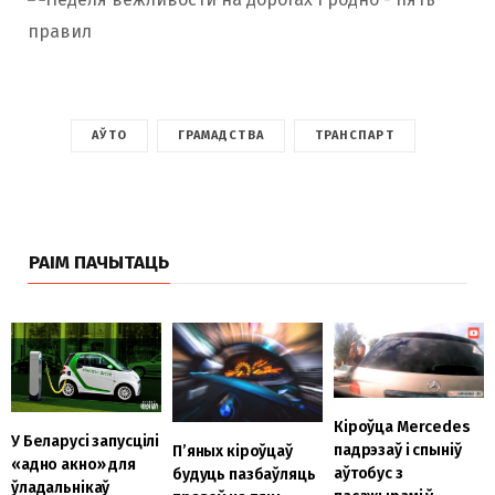
АЎТО
ГРАМАДСТВА
ТРАНСПАРТ
РАІМ ПАЧЫТАЦЬ
Кіроўца Mercedes
У Беларусі запусцілі
падрэзаў і спыніў
П’яных кіроўцаў
«адно акно» для
аўтобус з
будуць пазбаўляць
ўладальнікаў