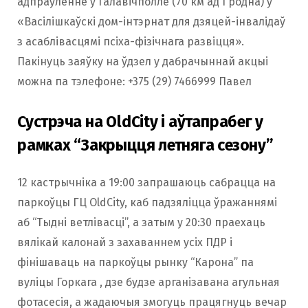
адпраўленне ў Галавічполле (70 км ад Гродна) у
«Васілішкаўскі дом-інтэрнат для дзяцей-інвалідаў
з асаблівасцямі псіха-фізічнага развіцця».
Пакінуць заяўку на ўдзел у дабрачыннай акцыі
можна па тэлефоне: +375 (29) 7466999 Павел
Сустрэча на OldCity і аўтапрабег у
рамках “Закрыцця летняга сезону”
12 кастрычніка а 19:00 запрашаюць сабрацца на
паркоўцы ГЦ OldCity, каб падзяліцца ўражаннямі
аб “Тыдні ветлівасці”, а затым у 20:30 праехаць
вялікай калонай з захаваннем усіх ПДР і
фінішаваць на паркоўцы рынку “Карона” па
вуліцы Горкага , дзе будзе арганізавана агульная
фотасесія, а жадаючыя змогуць працягнуць вечар