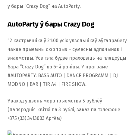
у бары “Crazy Dog” на AutoParty.
AutoParty ў бары Crazy Dog
12 кастрычніка ў 21:00 усіх удзельнікаў аўтапрабегу
чакае прыемны сюрпрыз – сумесны адпачынак і
знаёмствы. Усё гэта будзе праходзіць на пляцоўцы
бара “Crazy Dog” да 6-й раніцы. У праграме
#AUTOPARTY: BASS AUTO | DANCE PROGRAMM | DJ
MODNO | BAR | TIR A4 | FIRE SHOW.
Уваход у дзень мерапрыемства 5 рублёў
(папярэднія квіткі па 3 рублі, заказ па тэлефоне
+375 (33) 3413003 Артём)