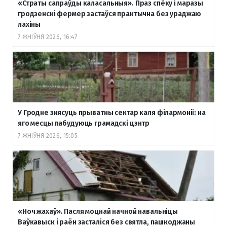
«Страты сапраўды каласальныя». Праз спёку і маразы
гродзенскі фермер застаўся практычна без ураджаю
лахіны
7 ЖНІЎНЯ 2026, 16:47
У Гродне знясуць прыватны сектар каля філармоніі: на
яго месцы пабудуюць грамадскі цэнтр
7 ЖНІЎНЯ 2026, 15:05
«Ноч жахаў». Пасля моцнай начной навальніцы
Ваўкавыск і раён засталіся без святла, пашкоджаны