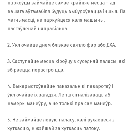
паркоўцы займайце самае крайняе месца – ад
вашага аўтамабіля будуць выбудоўвацца іншыя. Па
магчымасці, не паркуйцеся каля машыны,
пастаўленай няправільна.
2. Уключайце днём блізкае святло фар або ДХА.
3. Саступайце месца кіроўцу з суседняй паласы, які
збіраецца перастроіцца.
4. Выкарыстоўвайце паказальнікі паваротаў і
ўключайце іх загадзя. Лепш сігналізаваць аб
намеры манеўру, а не толькі пра сам манеўр.
5. Не займайце левую паласу, калі рухаецеся з
хуткасцю, ніжэйшай за хуткасць патоку.