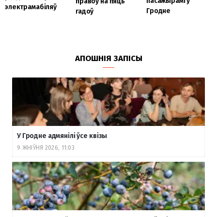
пасажырамі ў
правоў на пяць
электрамабіляў
Гродне
гадоў
АПОШНІЯ ЗАПІСЫ
У Гродне адмянілі ўсе квізы
9 ЖНІЎНЯ 2026, 11:03