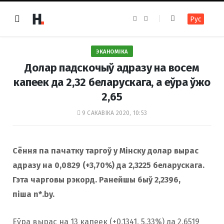
F
I
Рус
a
n
c
s
e
t
b
a
o
g
ЭКАНОМІКА
o
r
k
a
Долар падскочыў адразу на восем
m
капеек да 2,32 беларускага, а еўра ўжо
2,65
9 САКАВІКА 2020, 10:53
Сёння па пачатку таргоў у Мінску долар вырас
адразу на 0,0829 (+3,70%) да 2,3225 беларускага.
Гэта чарговы рэкорд. Ранейшы быў 2,2396,
піша n*.by.
Еўра вырас на 13 капеек (+0,1341, 5,33%) да 2,6519