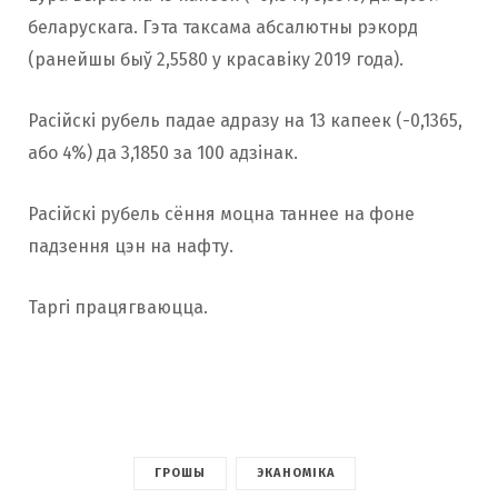
беларускага. Гэта таксама абсалютны рэкорд
(ранейшы быў 2,5580 у красавіку 2019 года).
Расійскі рубель падае адразу на 13 капеек (-0,1365,
або 4%) да 3,1850 за 100 адзінак.
Расійскі рубель сёння моцна таннее на фоне
падзення цэн на нафту.
Таргі працягваюцца.
ГРОШЫ
ЭКАНОМІКА