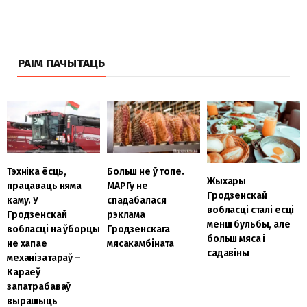
РАІМ ПАЧЫТАЦЬ
Тэхніка ёсць,
Больш не ў топе.
Жыхары
працаваць няма
МАРГу не
Гродзенскай
каму. У
спадабалася
вобласці сталі есці
Гродзенскай
рэклама
менш бульбы, але
вобласці на ўборцы
Гродзенскага
больш мяса і
не хапае
мясакамбіната
садавіны
механізатараў –
Караеў
запатрабаваў
вырашыць