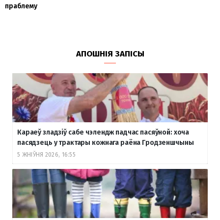
праблему
АПОШНІЯ ЗАПІСЫ
Караеў зладзіў сабе чэлендж падчас пасяўной: хоча
пасядзець у трактары кожнага раёна Гродзеншчыны
5 ЖНІЎНЯ 2026, 16:55