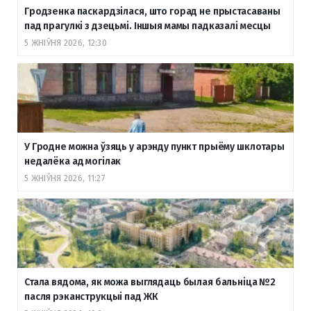
Гродзенка паскардзілася, што горад не прыстасаваны
пад прагулкі з дзецьмі. Іншыя мамы падказалі месцы
5 ЖНІЎНЯ 2026, 12:30
У Гродне можна ўзяць у арэнду пункт прыёму шклотары
недалёка ад могілак
5 ЖНІЎНЯ 2026, 11:27
Стала вядома, як можа выглядаць былая бальніца №2
пасля рэканструкцыі пад ЖК