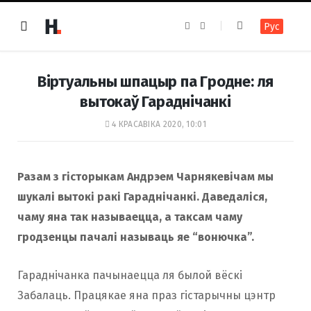
F
I
Рус
a
n
c
s
e
t
b
a
o
g
Віртуальны шпацыр па Гродне: ля
o
r
k
a
вытокаў Гараднічанкі
m
4 КРАСАВІКА 2020, 10:01
Разам з гісторыкам Андрэем Чарнякевічам мы
шукалі вытокі ракі Гараднічанкі. Даведаліся,
чаму яна так называецца, а таксам чаму
гродзенцы пачалі называць яе “вонючка”.
Гараднічанка пачынаецца ля былой вёскі
Забалаць. Працякае яна праз гістарычны цэнтр