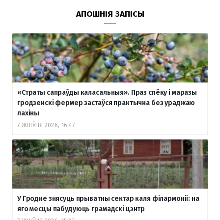
АПОШНІЯ ЗАПІСЫ
«Страты сапраўды каласальныя». Праз спёку і маразы
гродзенскі фермер застаўся практычна без ураджаю
лахіны
7 ЖНІЎНЯ 2026, 16:47
У Гродне знясуць прыватны сектар каля філармоніі: на
яго месцы пабудуюць грамадскі цэнтр