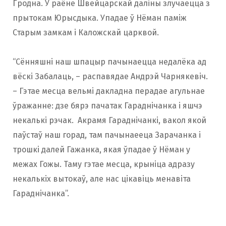
Гродна. У раёне Швейцарскай даліны злучаецца з
прытокам Юрысдыка. Упадае ў Нёман паміж
Старым замкам і Каложскай царквой.
“Сённяшні наш шпацыр пачынаецца недалёка ад
вёскі Забалаць, – распавядае Андрэй Чарнякевіч.
– Гэтае месца вельмі дакладна перадае агульнае
ўражанне: дзе бярэ пачатак Гараднічанка і яшчэ
некалькі рэчак. Акрамя Гараднічанкі, вакол якой
паўстаў наш горад, там пачынаееца Зарачанка і
трошкі далей Гажанка, якая ўпадае ў Нёман у
межах Гожы. Таму гэтае месца, крыніца адразу
некалькіх вытокаў, але нас цікавіць менавіта
Гараднічанка”.