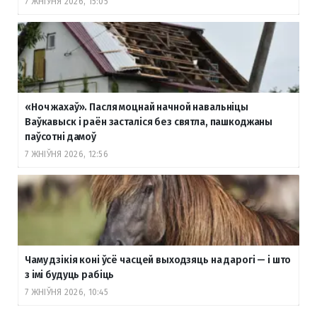
7 ЖНІЎНЯ 2026, 15:05
«Ноч жахаў». Пасля моцнай начной навальніцы
Ваўкавыск і раён засталіся без святла, пашкоджаны
паўсотні дамоў
7 ЖНІЎНЯ 2026, 12:56
Чаму дзікія коні ўсё часцей выходзяць на дарогі — і што
з імі будуць рабіць
7 ЖНІЎНЯ 2026, 10:45