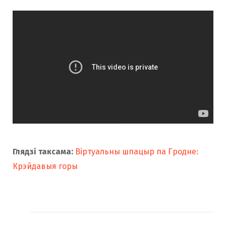
Глядзі таксама:
Віртуальны шпацыр па Гродне:
Крэйдавыя горы