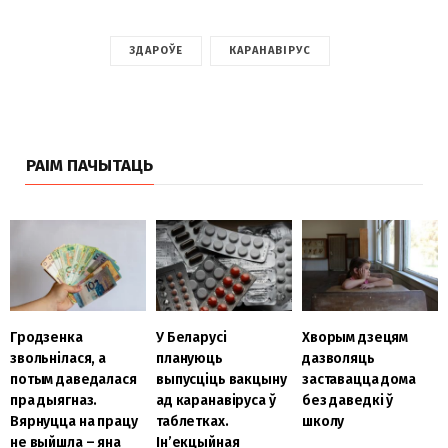
ЗДАРОЎЕ
КАРАНАВІРУС
РАІМ ПАЧЫТАЦЬ
Гродзенка
У Беларусі
Хворым дзецям
звольнілася, а
плануюць
дазволяць
потым даведалася
выпусціць вакцыну
заставацца дома
пра дыягназ.
ад каранавіруса ў
без даведкі ў
Вярнуцца на працу
таблетках.
школу
не выйшла – яна
Ін’екцыйная