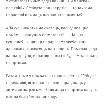
У стаматалягічным аддзяленьні 10-й менскай
паліклінікі С**бодзе пацьвердзілі, што таксама
перасталі прымаць плянавых пацыентаў.
«Пакуль немагчыма сказаць, калі адновіцца
прыём, — кажуць у стаматалёгіі. — Нашыя
супрацоўнікі цяпер пераразьмяркоўваюць
адпачынкі, сыходзяць на травень. Прыкладна да
канца траўня, верагодна, мы ня будзем запісваць
на прыём».
Разам з тым у прыватных стаматалёгіях С**бодзе
паведамілі, што працягваюць працаваць у
звычайным рэжыме. Запісацца на прыём пакуль
можна без абмежаваньняў.