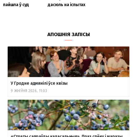
пайшла ў суд
дасюль на іспытах
АПОШНІЯ ЗАПІСЫ
У Гродне адмянілі ўсе квізы
9 ЖНІЎНЯ 2026, 11:03
«Страты сапраўды каласальныя». Праз спёку і маразы