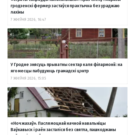
гродзенскі фермер застаўся практычна без ураджаю
лахіны
7 ЖНІЎНЯ 2026, 16:47
У Гродне знясуць прыватны сектар каля філармоніі: на
яго месцы пабудуюць грамадскі цэнтр
7 ЖНІЎНЯ 2026, 15:05
«Ноч жахаў». Пасля моцнай начной навальніцы
Ваўкавыск і раён засталіся без святла, пашкоджаны