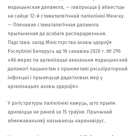
мэдыцынская дапамога, — гаворыцца ў абвестцы
на сайце 12-й стаматалягічнай паліклінікі Менску.
— Плянавая стаматалягічная дапамога
прыпыненая да асобага распараджэньня.
Падстава: загад Міністэрства аховы здароўя
Рэспублікі Беларусь ад 16 сакавiка 2020 г. № 296
«Аб мерах па арганізацыі аказаньня мэдыцынскай
дапамогі пацыентам з прыкметамі рэсьпіраторнай
інфэкцыі і прыняцьця дадатковых мер у
арганізацыях аховы здароўя».
У рэгістратуры паліклінікі кажуць, што прыём
адновіцца не раней за 15 траўня. Прычынай
абмежаваньняў называюць каранавірус.