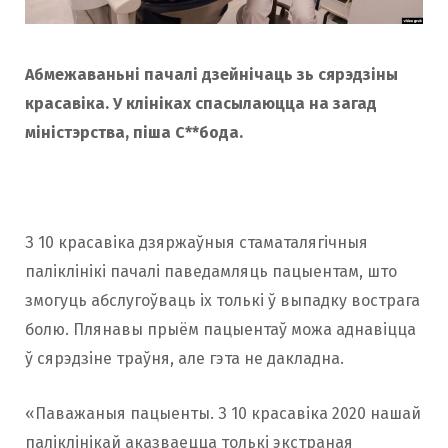
Абмежаваньні пачалі дзейнічаць зь сярэдзіны
красавіка. У клініках спасылаюцца на загад
міністэрства, піша С**бода.
З 10 красавіка дзяржаўныя стаматалягічныя
паліклінікі пачалі паведамляць пацыентам, што
змогуць абслугоўваць іх толькі ў выпадку вострага
болю. Плянавы прыём пацыентаў можа аднавіцца
ў сярэдзіне траўня, але гэта не дакладна.
«Паважаныя пацыенты. З 10 красавіка 2020 нашай
паліклінікай аказваецца толькі экстраная