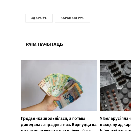
ЗДАРОЎЕ
КАРАНАВІРУС
РАІМ ПАЧЫТАЦЬ
Гродзенка звольнілася, а потым
У Беларусі пла
даведалася пра дыягназ. Вярнуцца на
вакцыну ад кар
працу не выйшла – яна пайшла ў суд
Ін’екцыйная да