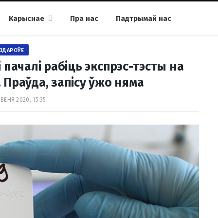
Карыснае
Пра нас
Падтрымай нас
ЗДАРОЎЕ
 пачалі рабіць экспрэс-тэсты на
. Праўда, запісу ўжо няма
ВЕНЯ 2020, 15:35