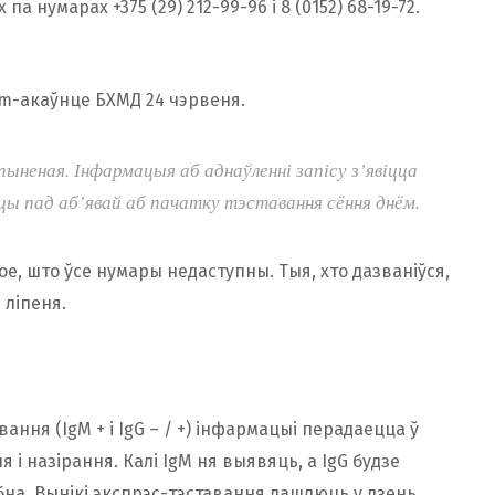
па нумарах +375 (29) 212-99-96 і 8 (0152) 68-19-72.
am-акаўнце БХМД 24 чэрвеня.
ыненая. Інфармацыя аб аднаўленні запісу з’явіцца
іцы пад аб’явай аб пачатку тэставання сёння днём.
тое, што ўсе нумары недаступны. Тыя, хто дазваніўся,
 ліпеня.
ання (IgM + і IgG – / +) інфармацыі перадаецца ў
 і назірання. Калі IgM ня выявяць, а IgG будзе
на. Вынікі экспрэс-тэставання дашлюць у дзень