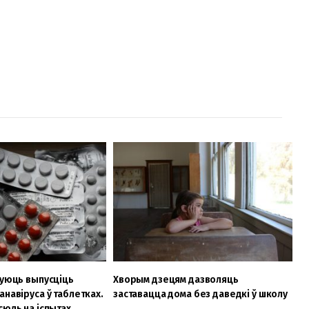
нуюць выпусціць
Хворым дзецям дазволяць
анавіруса ў таблетках.
заставацца дома без даведкі ў школу
сюль на іспытах