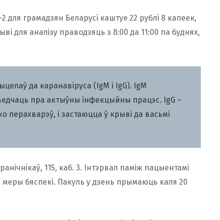
 для грамадзян Беларусі каштуе 22 рублі 8 капеек,
ыві для аналізу праводзяць з 8:00 да 11:00 па буднях,
елаў да каранавіруса (IgM і IgG). IgM
сведчаць пра актыўны інфекцыйны працэс. IgG –
жо перахварэў, і застаюцца ў крыві да васьмі
анічнікаў, 115, каб. 3. Інтэрвал паміж пацыентамі
 меры бяспекі. Пакуль у дзень прымаюць каля 20