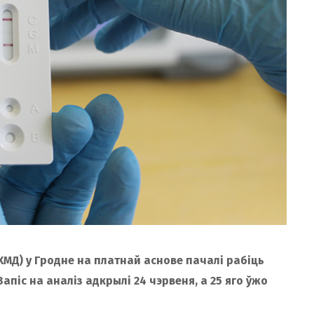
МД) у Гродне на платнай аснове пачалі рабіць
апіс на аналіз адкрылі 24 чэрвеня, а 25 яго ўжо