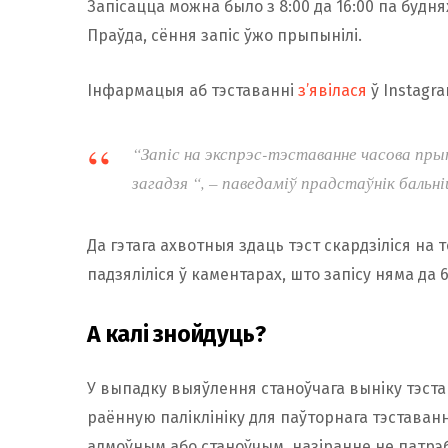
Запісацца можна было з 8:00 да 16:00 па буднях 
Праўда, сёння запіс ўжо прыпынілі.
Інфармацыя аб тэставанні
з’явілася
ў Instagr
“Запіс на экспрэс-тэставанне часова прып
загадзя “, – паведаміў прадстаўнік бальн
Да гэтага ахвотныя здаць тэст скардзіліся на 
падзяліліся ў каментарах, што запісу няма да 6
А калі знойдуць?
У выпадку выяўлення станоўчага выніку тэстав
раённую паліклініку для паўторнага тэставання
адмоўным або станоўчым, назіранне не патрэб