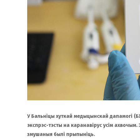
У Бальніцы хуткай медыцынскай дапамогі (БХ
экспрэс-тэсты на каранавірус усім ахвочым. З
змушаныя былі прыпыніць.