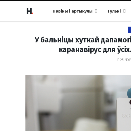
Навіны і артыкулы
Гульні
У бальніцы хуткай дапамогі
каранавірус для ўсіх
25 ЧЭР