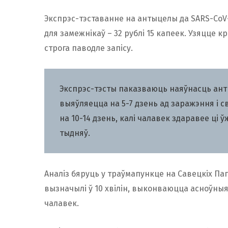
Экспрэс-тэставанне на антыцелы да SARS-CoV-2
для замежнікаў – 32 рублі 15 капеек. Узяцце кр
строга паводле запісу.
Экспрэс-тэсты паказваюць наяўнасць антыц
выяўляецца на 5-7 дзень ад заражэння і 
на 10-14 дзень, калі чалавек здаравее ці ў
тыдняў.
Аналіз бяруць у траўмапункце на Савецкіх Пагр
вызначылі ў 10 хвілін, выконваюцца асноўныя
чалавек.