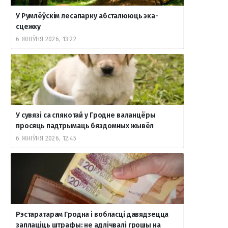
У Румлёўскім лесапарку абсталююць эка-
сцежку
6 ЖНІЎНЯ 2026, 13:22
У сувязі са спякотай у Гродне валанцёры
просяць падтрымаць бяздомных жывёл
6 ЖНІЎНЯ 2026, 12:45
Рэстаратарам Гродна і вобласці давядзецца
заплаціць штрафы: не адлічвалі грошы на