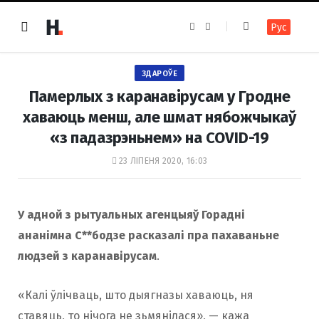
F
I
Рус
a
n
c
s
e
t
b
a
o
g
ЗДАРОЎЕ
o
r
k
a
Памерлых з каранавірусам у Гродне
m
хаваюць менш, але шмат нябожчыкаў
«з падазрэньнем» на COVID-19
23 ЛІПЕНЯ 2020, 16:03
У адной з рытуальных агенцыяў Горадні
ананімна С**бодзе расказалі пра пахаваньне
людзей з каранавірусам
.
«Калі ўлічваць, што дыягназы хаваюць, ня
ставяць, то нічога не зьмянілася», — кажа