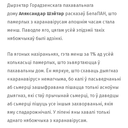
Дырэктар Горадзенскага пахавальнага
дому
Аляксандар Шэйтар
расказаў БелаПАН, што
памерлых з каранавірусам апошнім часам стала
менш. Паводле яго, цягам усёй эпідэміі такіх
нябожчыкаў былі адзінкі.
Па ягоных назіраньнях, гэта менш за 1% ад усёй
колькасьці памерлых, што зьвяртаюцца ў
пахавальны дом. Ён мяркуе, што схаваць дыягназ
«каранавірус» немагчыма, бо калі ў пасьведчаньні
аб сьмерці зашыфравана пішацца толькі асноўны
дыягназ, які стаў прычынай сьмерці, то ў даведцы
аб сьмерці пішуць усе іншыя захворваньні, якія
яму спадарожнічалі. У ліпені яны хавалі толькі
аднаго нябожчыка з каранавірусам.