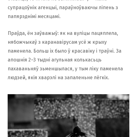
супрацоўнік агенцыі, параўноўваючы ліпень з
папярэднімі месяцамі.
Праўда, ён заўважыў: як на вуліцы пацяплела,
нябожчыкаў з каранавірусам усё ж крыху
паменела. Больш іх было ў красавіку і траўні. За
апошнія 2–3 тыдні агульная колькасьць
пахаваньняў зьменшылася, у тым ліку паменела
людзей, якія хварэлі на запаленьне лёгкіх.