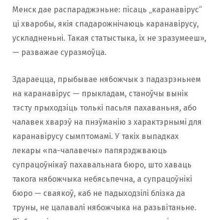
Менск дае распараджэньне: пісаць „каранавірус“
ці хваробы, якія спадарожнічаюць каранавірусу,
ускладненьні. Такая статыстыка, іх не зразумееш»,
— разважае суразмоўца.
Здараецца, прыбывае нябожчык з падазрэньнем
на каранавірус — прыкладам, станоўчы вынік
тэсту прыходзіць толькі пасьля пахаваньня, або
чалавек хварэў на пнэўманію з характэрнымі для
каранавірусу сымптомамі. У такіх выпадках
лекары «па-чалавечы» папярэджваюць
супрацоўнікаў пахавальнага бюро, што хаваць
такога нябожчыка небясьпечна, а супрацоўнікі
бюро — сваякоў, каб не падыходзілі блізка да
труны, не цалавалі нябожчыка на разьвітаньне.