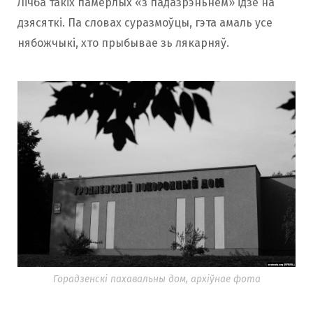
Лічба такіх памерлых «з падазрэньнем» ідзе на
дзясяткі. Па словах суразмоўцы, гэта амаль усе
нябожчыкі, хто прыбывае зь лякарняў.
Горадзенскі пахавальны дом, архіўнае фота