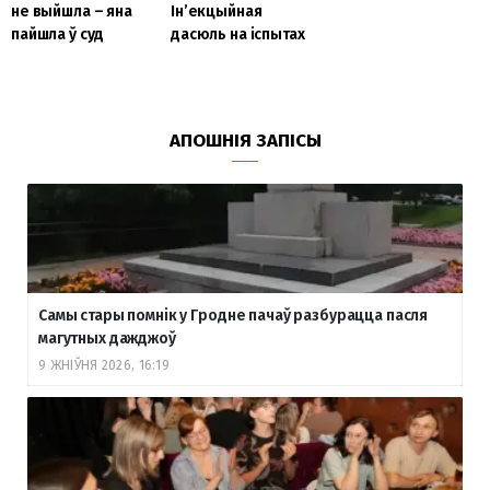
не выйшла – яна
Ін’екцыйная
пайшла ў суд
дасюль на іспытах
АПОШНІЯ ЗАПІСЫ
Самы стары помнік у Гродне пачаў разбурацца пасля
магутных дажджоў
9 ЖНІЎНЯ 2026, 16:19