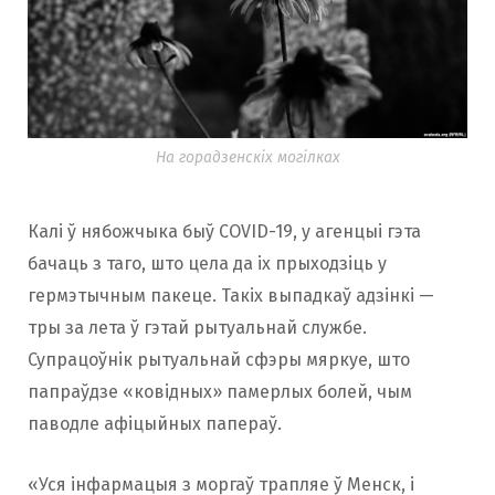
На горадзенскіх могілках
Калі ў нябожчыка быў COVID-19, у агенцыі гэта
бачаць з таго, што цела да іх прыходзіць у
гермэтычным пакеце. Такіх выпадкаў адзінкі —
тры за лета ў гэтай рытуальнай службе.
Супрацоўнік рытуальнай сфэры мяркуе, што
папраўдзе «ковідных» памерлых болей, чым
паводле афіцыйных папераў.
«Уся інфармацыя з моргаў трапляе ў Менск, і