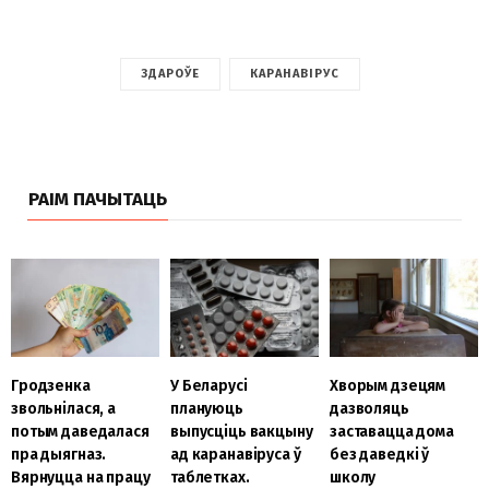
ЗДАРОЎЕ
КАРАНАВІРУС
РАІМ ПАЧЫТАЦЬ
Гродзенка
У Беларусі
Хворым дзецям
звольнілася, а
плануюць
дазволяць
потым даведалася
выпусціць вакцыну
заставацца дома
пра дыягназ.
ад каранавіруса ў
без даведкі ў
Вярнуцца на працу
таблетках.
школу