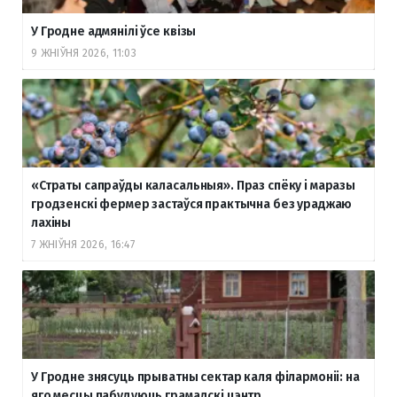
У Гродне адмянілі ўсе квізы
9 ЖНІЎНЯ 2026, 11:03
«Страты сапраўды каласальныя». Праз спёку і маразы
гродзенскі фермер застаўся практычна без ураджаю
лахіны
7 ЖНІЎНЯ 2026, 16:47
У Гродне знясуць прыватны сектар каля філармоніі: на
яго месцы пабудуюць грамадскі цэнтр