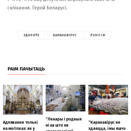
склікання. Герой Беларусі.
ЗДАРОЎЕ
КАРАНАВІРУС
РЭЛІГІЯ
РАІМ ПАЧЫТАЦЬ
“Лекары і родныя
Адпяванне толькі
“Каранавірус не
ні на што не
на могілках: як у
здаецца, і мы яшчэ