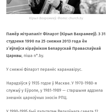
Кірыл Вахрамееў. Фота: church.by
Памёр мітрапаліт Філарэт (Кірыл Вахрамееў). З 31
студзеня 1990 па 25 снежня 2013 года ён
з’яўляўся кіраўніком Беларускай Праваслаўнай
Царквы
, піша n*.by.
У снежні Філарэт перанёс каранавірус.
Нарадзіўся ў 1935 годзе ў Маскве. У 1970-1980-я
служыў у Еўропе, у 1981-1989 — старшыня аддзела
знешніх царкоўных зносін РПЦ.
У 1990-1995 быў дэпутатам Вярхоўнага савета 12