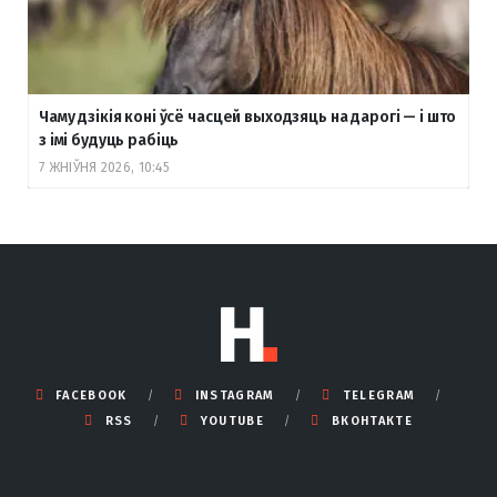
Чаму дзікія коні ўсё часцей выходзяць на дарогі — і што
з імі будуць рабіць
7 ЖНІЎНЯ 2026, 10:45
FACEBOOK
INSTAGRAM
TELEGRAM
RSS
YOUTUBE
ВКОНТАКТЕ