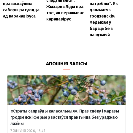
спадзяваліся”.
праваслаўным
патрэбны”. Як
Жыхарка Ліды пра
саборы ратуюцца
дапамагчы
тое, як перажывае
ад каранавіруса
гродзенскім
каранавірус
медыкам у
барацьбе з
пандэміяй
АПОШНІЯ ЗАПІСЫ
«Страты сапраўды каласальныя». Праз спёку і маразы
гродзенскі фермер застаўся практычна без ураджаю
лахіны
7 ЖНІЎНЯ 2026, 16:47