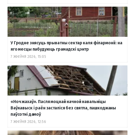
У Гродне знясуць прыватны сектар каля філармоніі: на
яго месцы пабудуюць грамадскі цэнтр
7 ЖНІЎНЯ 2026, 15:05
«Ноч жахаў». Пасля моцнай начной навальніцы
Ваўкавыск і раён засталіся без святла, пашкоджаны
паўсотні дамоў
7 ЖНІЎНЯ 2026, 12:56