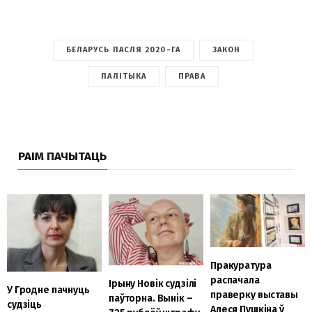
БЕЛАРУСЬ ПАСЛЯ 2020-ГА
ЗАКОН
ПАЛІТЫКА
ПРАВА
РАІМ ПАЧЫТАЦЬ
Пракуратура
распачала
Ірыну Новік судзілі
У Гродне пачнуць
праверку выставы
паўторна. Вынік –
судзіць
Алеся Пушкіна ў