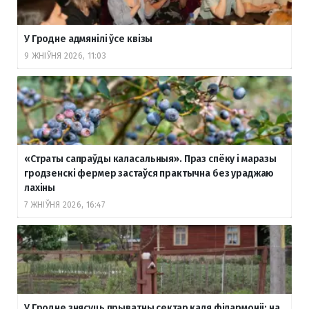
У Гродне адмянілі ўсе квізы
9 ЖНІЎНЯ 2026, 11:03
«Страты сапраўды каласальныя». Праз спёку і маразы
гродзенскі фермер застаўся практычна без ураджаю
лахіны
7 ЖНІЎНЯ 2026, 16:47
У Гродне знясуць прыватны сектар каля філармоніі: на