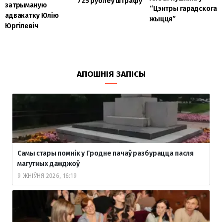
725 рублёў штрафу
затрыманую
“Цэнтры гарадскога
адвакатку Юлію
жыцця”
Юргілевіч
АПОШНІЯ ЗАПІСЫ
Самы стары помнік у Гродне пачаў разбурацца пасля
магутных дажджоў
9 ЖНІЎНЯ 2026, 16:19