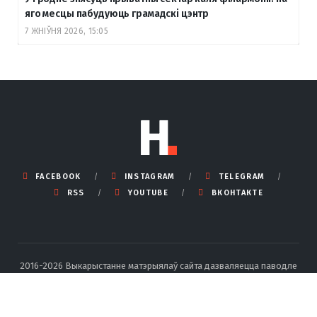
яго месцы пабудуюць грамадскі цэнтр
7 ЖНІЎНЯ 2026, 15:05
FACEBOOK
INSTAGRAM
TELEGRAM
RSS
YOUTUBE
ВКОНТАКТЕ
2016-2026 Выкарыстанне матэрыялаў сайта дазваляецца паводле
правілаў ліцэнзіі Creative Commons BY-SA 4.0 Int са спасылкай на
крыніцу і ўказаннем аўтара.
Падрабязныя правілы перадруку тут
.