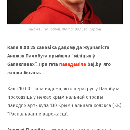
Анджэй Пачобут. Фота: Вольга Корсун
Каля 8:00 25 сакавіка дадому да журналіста
Анджэя Пачобута прыйшла “міліцыя ў
балаклавах”. Пра гэта
паведаміла
baj.by яго
жонка Аксана.
Каля 10.00 стала вядома, што ператрус у Пачобута
праходзіць у межах крымінальнай справы
паводле артыкула 130 Крымінальнага кодэкса (КК)
“Распальванне варожасці”.
Анджэй Пачобут
— журналіст і адзін з лідараў