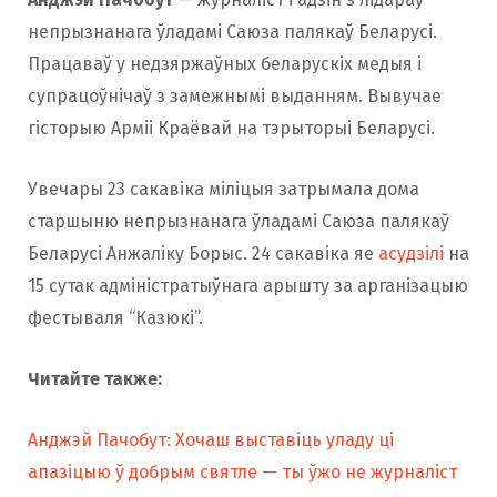
непрызнанага ўладамі Саюза палякаў Беларусі.
Працаваў у недзяржаўных беларускіх медыя і
супрацоўнічаў з замежнымі выданням. Вывучае
гісторыю Арміі Краёвай на тэрыторыі Беларусі.
Увечары 23 сакавіка міліцыя затрымала дома
старшыню непрызнанага ўладамі Саюза палякаў
Беларусі Анжаліку Борыс. 24 сакавіка яе
асудзілі
на
15 сутак адміністратыўнага арышту за арганізацыю
фестываля “Казюкі”.
Читайте также:
Анджэй Пачобут: Хочаш выставіць уладу ці
апазіцыю ў добрым святле — ты ўжо не журналіст