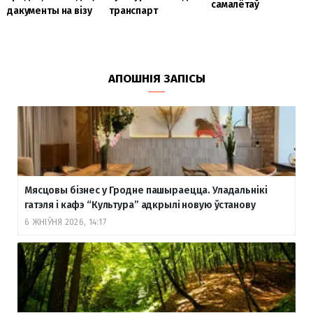
самалётаў
дакументы на візу
транспарт
АПОШНІЯ ЗАПІСЫ
Мясцовы бізнес у Гродне пашыраецца. Уладальнікі
гатэля і кафэ “Культура” адкрылі новую ўстанову
6 ЖНІЎНЯ 2026, 14:17