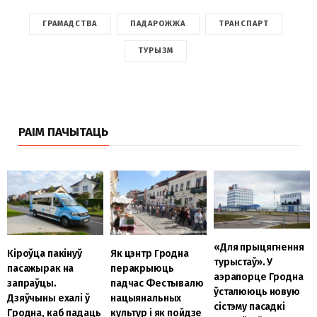
ГРАМАДСТВА
ПАДАРОЖЖА
ТРАНСПАРТ
ТУРЫЗМ
РАІМ ПАЧЫТАЦЬ
«Для прыцягнення
Кіроўца пакінуў
Як цэнтр Гродна
турыстаў». У
пасажырак на
перакрыюць
аэрапорце Гродна
запраўцы.
падчас Фестывалю
ўсталююць новую
Дзяўчыны ехалі ў
нацыянальных
сістэму пасадкі
Гродна, каб падаць
культур і як пойдзе