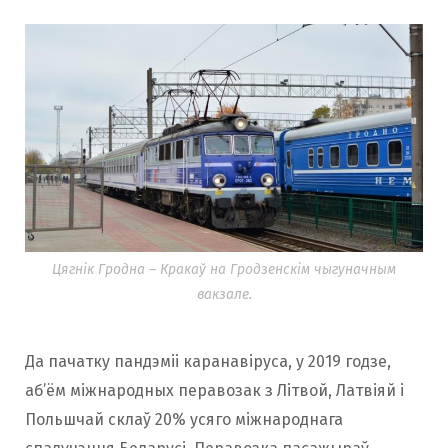
Цягнік Гродна – Кракаў на Гродзенскім чыгуначным
вакзале.
Да пачатку пандэміі каранавіруса, у 2019 годзе,
аб’ём міжнародных перавозак з Літвой, Латвіяй і
Польшчай склаў 20% усяго міжнароднага