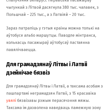
спалучэння Беларусі. Перавозка пасажыраў
чыгункай з Літвой дасягнула 380 тыс. чалавек, з
Польшчай – 225 тыс., а з Латвіяй – 20 тыс.
Зараз патрапіць у гэтыя краіны можна толькі на
аўтобусе альбо маршутцы. Паводле мінтранса,
колькасць пасажыраў аўтобусаў пастаянна
павялічваецца.
Для грамадзянаў Літвы і Латвіі
дзейнічае бязвіз
Для грамадзянаў Літвы і Латвіі, а таксама асобам з
пашпартамі неграмадзян Латвіі, з 15 красавіка
увялі
бязвізавы рэжым перасячэння мяжы.
Таксама ім дазволена наведваць памежную зону