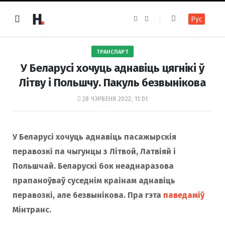
F
I
Рус
a
n
c
s
e
t
b
a
o
g
ТРАНСПАРТ
o
r
k
a
У Беларусі хочуць аднавіць цягнікі ў
m
Літву і Польшчу. Пакуль безвынікова
28 ЧЭРВЕНЯ 2022, 11:01
У Беларусі хочуць аднавіць пасажырскія
перавозкі па чыгунцы з Літвой, Латвіяй і
Польшчай. Беларускі бок неаднаразова
прапаноўваў суседнім краінам аднавіць
перавозкі, але безвынікова. Пра гэта
паведаміў
Мінтранс.