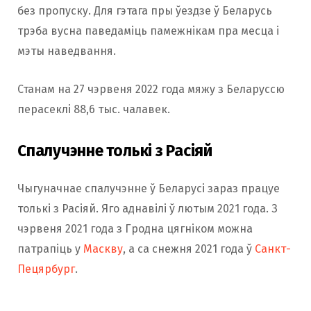
без пропуску. Для гэтага пры ўездзе ў Беларусь
трэба вусна паведаміць памежнікам пра месца і
мэты наведвання.
Станам на 27 чэрвеня 2022 года мяжу з Беларуссю
перасеклі 88,6 тыс. чалавек.
Спалучэнне толькі з Расіяй
Чыгуначнае спалучэнне ў Беларусі зараз працуе
толькі з Расіяй. Яго аднавілі ў лютым 2021 года. З
чэрвеня 2021 года з Гродна цягніком можна
патрапіць у
Маскву
, а са снежня 2021 года ў
Санкт-
Пецярбург
.