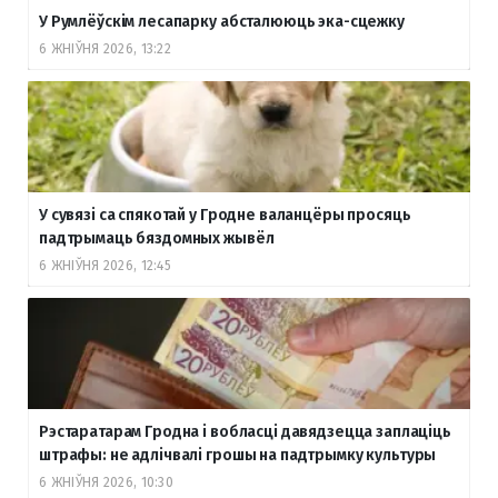
У Румлёўскім лесапарку абсталююць эка-сцежку
6 ЖНІЎНЯ 2026, 13:22
У сувязі са спякотай у Гродне валанцёры просяць
падтрымаць бяздомных жывёл
6 ЖНІЎНЯ 2026, 12:45
Рэстаратарам Гродна і вобласці давядзецца заплаціць
штрафы: не адлічвалі грошы на падтрымку культуры
6 ЖНІЎНЯ 2026, 10:30