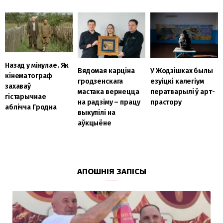
Назад у мінулае. Як
Вядомая карціна
У Жодзішках былы
кінематограф
гродзенскага
езуіцкі калегіум
захаваў
мастака вернецца
ператварылі ў арт-
гістарычнае
на радзіму – працу
прастору
аблічча Гродна
выкупілі на
аўкцыёне
АПОШНІЯ ЗАПІСЫ