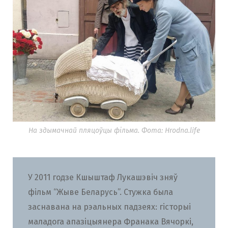
На здымачнай пляцоўцы фільма. Фота: Hrodna.life
У 2011 годзе Кшыштаф Лукашэвіч зняў
фільм “Жыве Беларусь”. Стужка была
заснавана на рэальных падзеях: гісторыі
маладога апазіцыянера Франака Вячоркі,