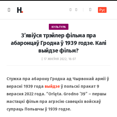
F
I
Рус
a
n
c
s
e
t
b
a
o
g
КУЛЬТУРА
o
r
k
a
З’явіўся трэйлер фільма пра
m
абаронцаў Гродна ў 1939 годзе. Калі
выйдзе фільм?
17 ЖНІЎНЯ 2022, 16:07
Стужка пра абарону Гродна ад Чырвонай арміі ў
верасні 1939 года
выйдзе
ў польскі пракат 9
верасня 2022 года. “Orlęta. Grodno ’39” – першы
мастацкі фільм пра агрэсію савецкіх войскаў
супраць Польшчы ў 1939 годзе.