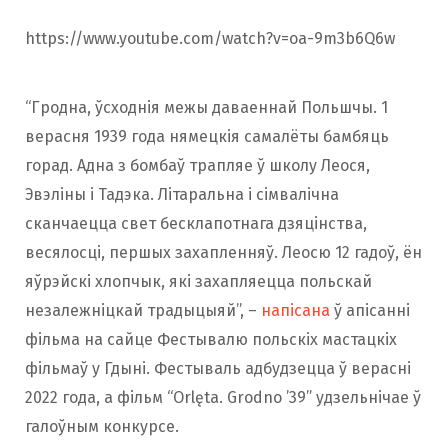
https://www.youtube.com/watch?v=oa-9m3b6Q6w
“Гродна, ўсходнія межы даваеннай Польшчы. 1
верасня 1939 года нямецкія самалёты бамбяць
горад. Адна з бомбаў трапляе ў школу Леося,
Эвэліны і Тадэка. Літаральна і сімвалічна
сканчаецца свет бесклапотнага дзяцінства,
весялосці, першых захапленняў. Леосю 12 гадоў, ён
яўрэйскі хлопчык, які захапляецца польскай
незалежніцкай традыцыяй”, –
напісана
ў апісанні
фільма на сайце Фестывалю польскіх мастацкіх
фільмаў у Гдыні. Фестываль адбудзецца ў верасні
2022 года, а фільм “Orlęta. Grodno ’39” удзельнічае ў
галоўным конкурсе.