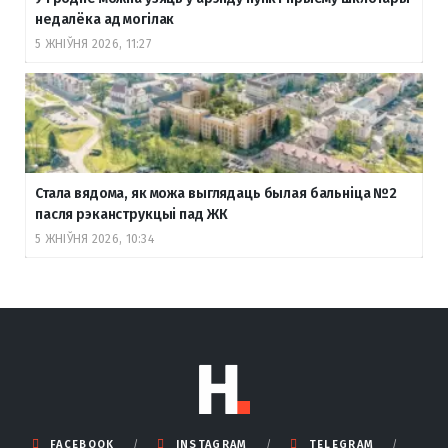
недалёка ад могілак
5 ЖНІЎНЯ 2026, 11:27
Стала вядома, як можа выглядаць былая бальніца №2
пасля рэканструкцыі пад ЖК
5 ЖНІЎНЯ 2026, 10:34
FACEBOOK
INSTAGRAM
TELEGRAM