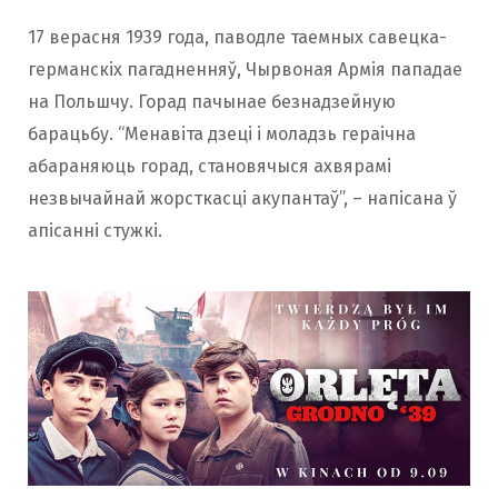
17 верасня 1939 года, паводле таемных савецка-
германскіх пагадненняў, Чырвоная Армія пападае
на Польшчу. Горад пачынае безнадзейную
барацьбу. “Менавіта дзеці і моладзь гераічна
абараняюць горад, становячыся ахвярамі
незвычайнай жорсткасці акупантаў”, – напісана ў
апісанні стужкі.