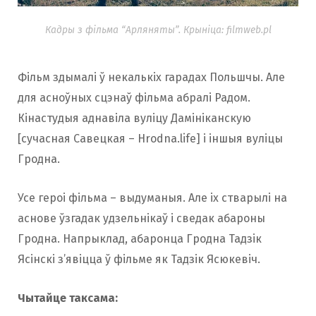
Кадры з фільма “Арляняты”. Крыніца: filmweb.pl
Фільм здымалі ў некалькіх гарадах Польшчы. Але
для асноўных сцэнаў фільма абралі Радом.
Кінастудыя аднавіла вуліцу Дамініканскую
[сучасная Савецкая – Hrodna.life] і іншыя вуліцы
Гродна.
Усе героі фільма – выдуманыя. Але іх стварылі на
аснове ўзгадак удзельнікаў і сведак абароны
Гродна. Напрыклад, абаронца Гродна Тадзік
Ясінскі з’явіцца ў фільме як Тадзік Ясюкевіч.
Чытайце таксама: