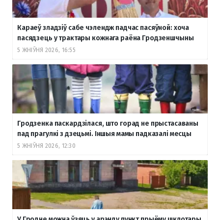
Караеў зладзіў сабе чэлендж падчас пасяўной: хоча
пасядзець у трактары кожнага раёна Гродзеншчыны
5 ЖНІЎНЯ 2026, 16:55
Гродзенка паскардзілася, што горад не прыстасаваны
пад прагулкі з дзецьмі. Іншыя мамы падказалі месцы
5 ЖНІЎНЯ 2026, 12:30
У Гродне можна ўзяць у арэнду пункт прыёму шклотары