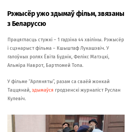
Рэжысёр ужо здымаў фільм, звязаны
з Беларуссю
Працягласць стужкі – 1 гадзіна 44 хвіліны. Рэжысёр
і сцэнарыст фільма – Кшыштаф Лукашэвіч. У
галоўных ролях Ёвіта Буднік, Фелікс Матэцкі,
Альміра Наврот, Бартломей Топа.
У фільме “Арляняты”, разам са сваёй жонкай
Таццянай,
здымаўся
гродзенскі журналіст Руслан
Кулевіч.