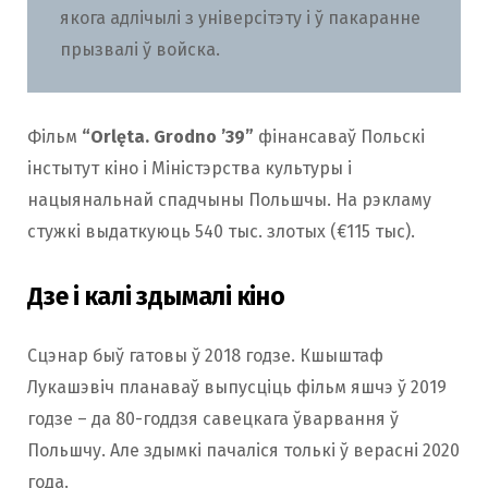
якога адлічылі з універсітэту і ў пакаранне
прызвалі ў войска.
Фільм
“Orlęta. Grodno ’39”
фінансаваў Польскі
інстытут кіно і Міністэрства культуры і
нацыянальнай спадчыны Польшчы. На рэкламу
стужкі выдаткуюць 540 тыс. злотых (€115 тыс).
Дзе і калі здымалі кіно
Сцэнар быў гатовы ў 2018 годзе. Кшыштаф
Лукашэвіч планаваў выпусціць фільм яшчэ ў 2019
годзе – да 80-годдзя савецкага ўварвання ў
Польшчу. Але здымкі пачаліся толькі ў верасні 2020
года.