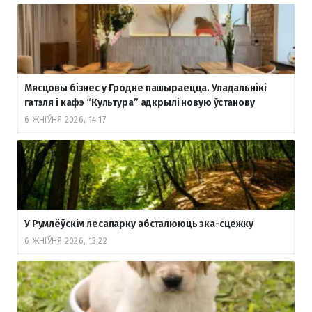
Мясцовы бізнес у Гродне пашыраецца. Уладальнікі
гатэля і кафэ “Культура” адкрылі новую ўстанову
6 ЖНІЎНЯ 2026, 14:17
У Румлёўскім лесапарку абсталююць эка-сцежку
6 ЖНІЎНЯ 2026, 13:22