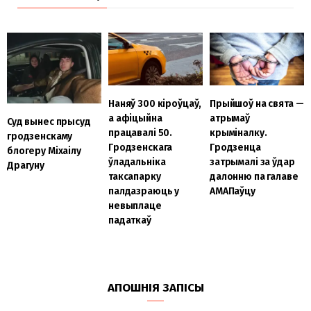
Наняў 300 кіроўцаў,
Прыйшоў на свята —
а афіцыйна
атрымаў
Суд вынес прысуд
працавалі 50.
крыміналку.
гродзенскаму
Гродзенскага
Гродзенца
блогеру Міхаілу
ўладальніка
затрымалі за ўдар
Драгуну
таксапарку
далонню па галаве
палдазраюць у
АМАПаўцу
невыплаце
падаткаў
АПОШНІЯ ЗАПІСЫ