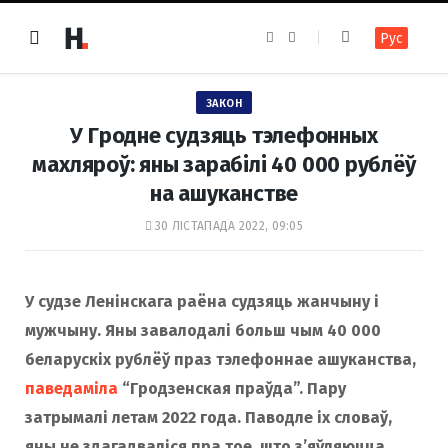
F
I
Рус
a
n
c
s
e
t
b
a
o
g
ЗАКОН
o
r
k
a
У Гродне судзяць тэлефонных
m
махляроў: яны зарабілі 40 000 рублёў
на ашуканстве
30 ЛІСТАПАДА 2022, 09:05
У судзе Ленінскага раёна судзяць жанчыну і
мужчыну. Яны завалодалі больш чым 40 000
беларускіх рублёў праз тэлефоннае ашуканства,
паведаміла
“Гродзенская праўда”. Пару
затрымалі летам 2022 года. Паводле іх словаў,
яны не здагадваліся пра тое, што з’яўляюцца