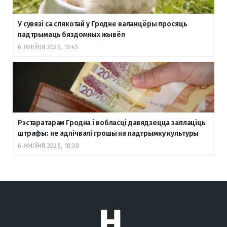
У сувязі са спякотай у Гродне валанцёры просяць
падтрымаць бяздомных жывёл
6 ЖНІЎНЯ 2026, 12:45
Рэстаратарам Гродна і вобласці давядзецца заплаціць
штрафы: не адлічвалі грошы на падтрымку культуры
6 ЖНІЎНЯ 2026, 10:30