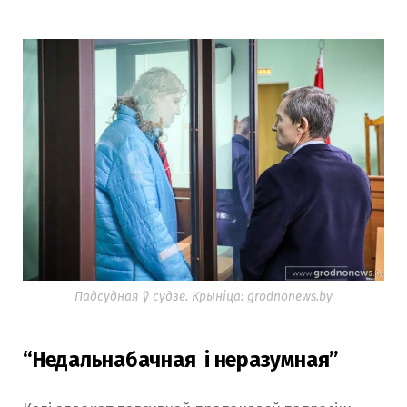
Падсудная ў судзе. Крыніца: grodnonews.by
“Недальнабачная і неразумная”