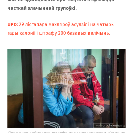
часткай злачыннай групоўкі.
UPD:
29 лістапада махляроў асудзілі на чатыры
гады калоніі і штрафу 200 базавых велічынь.