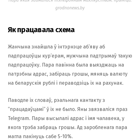
Пара якая займалася тэлефонным махлярствам. Крыніца:
grodnonews.by
Як працавала схема
Жанчына знайшла ў інтэрнэце аб’яву аб
падпрацоўцы кур’ерам, мужчына падтрымаў такую
падпрацоўку. Пара павінна была выязджаць на
патрэбны адрас, забіраць грошы, мяняць валюту
на беларускія рублі і пераводзіць іх на рахунак.
Паводле іх словаў, рэальнага кантакту з
“працадаўцамі” ў іх не было. Яны звязваліся праз
Telegram. Пары высылалі адрас і імя чалавека, у
якога трэба забраць грошы. Ад заробленага пара
магла пакінуць сабе 5-10%.