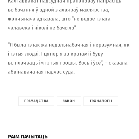
Калі адвакат падсуднай прапанаваў папрасіць
выбачэння ў адной з ахвяраў махлярства,
жанчынача адказала, што “не ведае гэтага
чалавека і ніколі не бачыла”.
“Я была гэтак жа недальнабачная і неразумная, як
і гэтыя людзі. І цяпер я за кратамі і буду
выплачваць ім гэтыя грошы. Вось і ўсё”, – сказала
абвінавачаная падчас суда.
ГРАМАДСТВА
ЗАКОН
ТЭХНАЛОГІІ
РАІМ ПАЧЫТАЦЬ