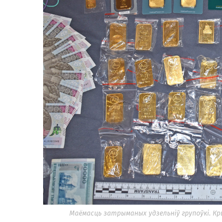
Маёмасць затрыманых удзельніў групоўкі. Кр