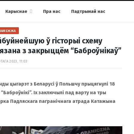
Карыснае
Пра нас
Падтрымай нас
ПАМЕЖЖА
буйнейшую ў гісторыі схему
вязана з закрыццём “Баброўнікаў”
ТАГА 2023, 11:03
нды цыгарэт з Беларусі ў Польшчу прыцягнулі 18
а “Баброўнікі”. Іх заключылі пад варту на тры
тарка Падляскага пагранічнага атрада Катажына