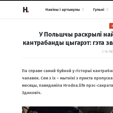
Навіны і артыкулы
Гульні
У Польшчы раскрылі най
кантрабанды цыгарэт: гэта з
16 ЛЮ
Па справе самай буйной у гісторыі кантраба
чалавек. Сем з іх – мытнікі з пункта пропуск
месяцы, паведаміла Hrodna.life прэс-сакра
Здановіч.