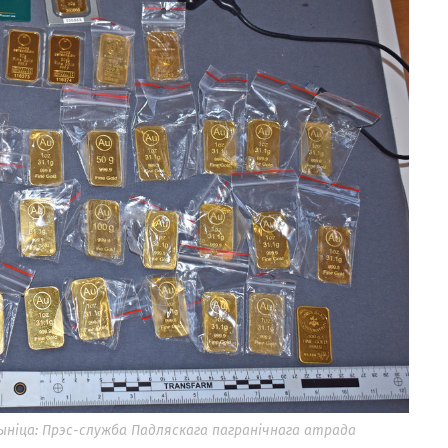
ыніца: Прэс-служба Падляскага пагранічнага атрада