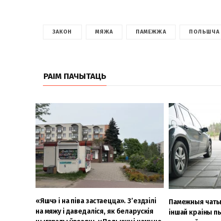
ЗАКОН
МЯЖА
ПАМЕЖЖА
ПОЛЬШЧА
РАІМ ПАЧЫТАЦЬ
«Яшчэ і на піва застаецца». З’ездзілі
Памежныя чаты:
на мяжу і даведаліся, як беларускія
іншай краіны п