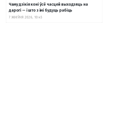
Чаму дзікія коні ўсё часцей выходзяць на
дарогі — і што з імі будуць рабіць
7 ЖНІЎНЯ 2026, 10:45