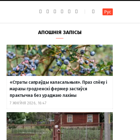
F
I
T
R
Y
В
Рус
a
n
e
S
o
к
c
s
l
S
u
о
e
t
e
T
н
b
a
g
u
т
АПОШНІЯ ЗАПІСЫ
o
g
r
b
а
o
r
a
e
к
k
a
m
т
m
е
«Страты сапраўды каласальныя». Праз спёку і
маразы гродзенскі фермер застаўся
практычна без ураджаю лахіны
7 ЖНІЎНЯ 2026, 16:47