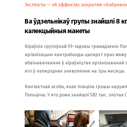
Эксперты — об эффектах закрытия «Бобровн
Ва ўдзельнікаў групы знайшлі 8 кг 
калекцыйныя манеты
Кіраўнік групоўкай 59-гадовы грамадзянін По
арганізацыю кантрабанды цыгарэт праз мяжу і
абвінавачванне ў кіраўніцтве арганізаванай 
яго ў папярэдняе зняволенне на тры месяцы.
Кантактная асоба, якая плаціла грошы карум
Польшчы. У яго дома знайшлі 582 тыс. злотых ($