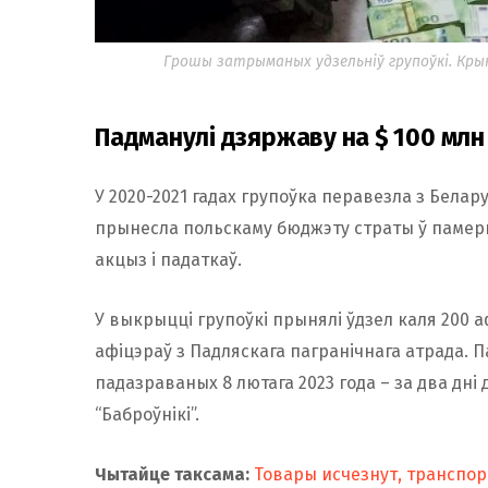
Грошы затрыманых удзельніў групоўкі. Кры
Падманулі дзяржаву на $ 100 млн
У 2020-2021 гадах групоўка перавезла з Белару
прынесла польскаму бюджэту страты ў памеры
акцыз і падаткаў.
У выкрыцці групоўкі прынялі ўдзел каля 200 а
афіцэраў з Падляскага пагранічнага атрада. 
падазраваных 8 лютага 2023 года – за два дні 
“Баброўнікі”.
Чытайце таксама:
Товары исчезнут, транспор