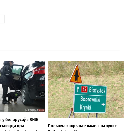
 у беларусаў з ВНЖ
ытаюцца пра
Польшча закрывае памежны пункт