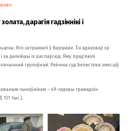
иков»
золата, дарагія гадзіннікі і
льшчы. Яго затрымалі ў Варшаве. Ён адказваў за
 за далейшы іх распаўсюд. Яму прад’явілі
злачыннай групоўкай. Раённы суд Беластока змясціў
паваным чыноўнікам – 49-гадовы грамадзін
 131 тыс.).