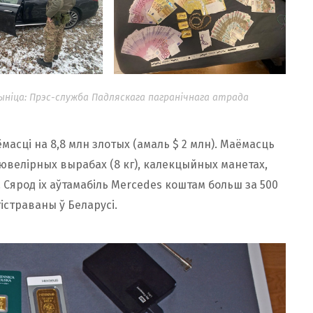
ыніца: Прэс-служба Падляскага пагранічнага атрада
масці на 8,8 млн злотых (амаль $ 2 млн). Маёмасць
і ювелірных вырабах (8 кг), калекцыйных манетах,
 Сярод іх аўтамабіль Mercedes коштам больш за 500
гістраваны ў Беларусі.