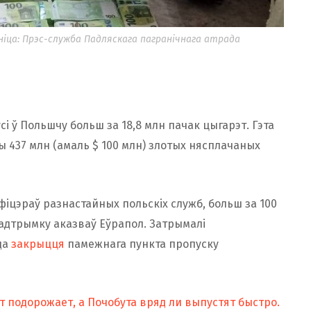
ніца: Прэс-служба Падляскага пагранічнага атрада
сі ў Польшчу больш за 18,8 млн пачак цыгарэт. Гэта
 437 млн (амаль $ 100 млн) злотых нясплачаных
фіцэраў разнастайных польскіх служб, больш за 100
Падтрымку аказваў Еўрапол. Затрымалі
да
закрыцця
памежнага пункта пропуску
т подорожает, а Почобута вряд ли выпустят быстро.