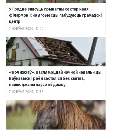
У Гродне знясуць прыватны сектар каля
філармоніі: на яго месцы пабудуюць грамадскі
цэнтр
7 ЖНІЎНЯ 2026, 15:05
«Ноч жахаў». Пасля моцнай начной навальніцы
Ваўкавыск і раён засталіся без святла,
пашкоджаны паўсотні дамоў
7 ЖНІЎНЯ 2026, 12:56