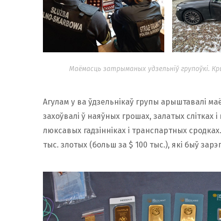
Маёмасць затрыманых удзельніў групоўкі. Кр
Агулам у ва ўдзельнікаў групы арыштавалі маё
захоўвалі ў наяўных грошах, залатых слітках 
люксавых гадзінніках і транспартных сродках.
тыс. злотых (больш за $ 100 тыс.), які быў зарэ