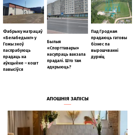
Фабрыку матрацаў
Пад Гроднам
«Белабедынг» у
прадаюць гатовы
Былыя
Гожы зноў
бізнес па
«Спорттавары»
паспрабуюць
вырошчванні
насупраць вакзала
прадаць на
дурніц
прадалі. Што там
аўкцыёне – кошт
адкрыюць?
павысіўся
АПОШНІЯ ЗАПІСЫ