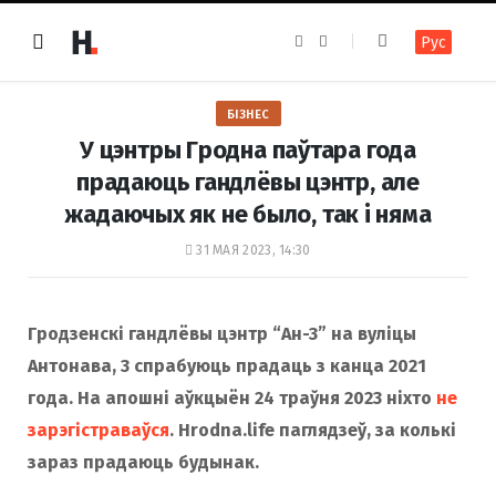
F
I
Рус
a
n
c
s
e
t
b
a
o
g
БІЗНЕС
o
r
k
a
У цэнтры Гродна паўтара года
m
прадаюць гандлёвы цэнтр, але
жадаючых як не было, так і няма
31 МАЯ 2023, 14:30
Гродзенскі гандлёвы цэнтр “Ан-3” на вуліцы
Антонава, 3 спрабуюць прадаць з канца 2021
года. На апошні аўкцыён 24 траўня 2023 ніхто
не
зарэгістраваўся
. Hrodna.life паглядзеў, за колькі
зараз прадаюць будынак.