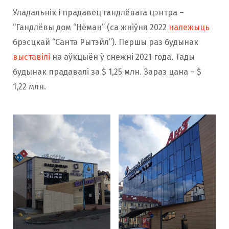
Уладальнік і прадавец гандлёвага цэнтра –
“Гандлёвы дом “Нёман” (са жніўня 2022
належыць
брэсцкай “Санта Рытэйл”). Першы раз будынак
выставілі
на аўкцыён ў снежні 2021 года. Тады
будынак прадавалі за $ 1,25 млн. Зараз цана – $
1,22 млн.