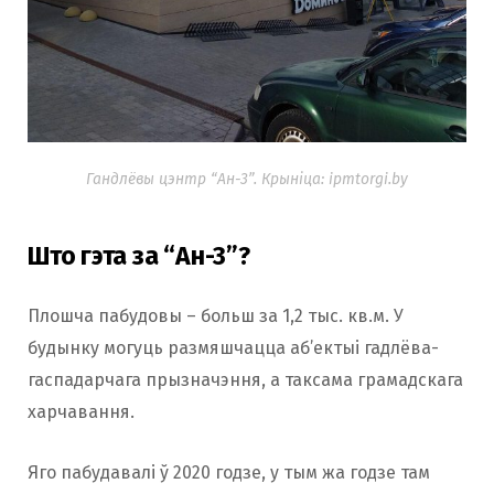
Гандлёвы цэнтр “Ан-3”. Крыніца: ipmtorgi.by
Што гэта за “Ан-3”?
Плошча пабудовы – больш за 1,2 тыс. кв.м. У
будынку могуць размяшчацца аб’ектыі гадлёва-
гаспадарчага прызначэння, а таксама грамадскага
харчавання.
Яго пабудавалі ў 2020 годзе, у тым жа годзе там