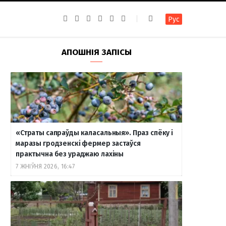
F
I
T
R
Y
В
Рус
a
n
e
S
o
к
c
s
l
S
u
о
e
t
e
T
н
b
a
g
u
т
АПОШНІЯ ЗАПІСЫ
o
g
r
b
а
o
r
a
e
к
k
a
m
т
m
е
«Страты сапраўды каласальныя». Праз спёку і
маразы гродзенскі фермер застаўся
практычна без ураджаю лахіны
7 ЖНІЎНЯ 2026, 16:47