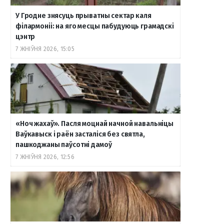
У Гродне знясуць прыватны сектар каля
філармоніі: на яго месцы пабудуюць грамадскі
цэнтр
7 ЖНІЎНЯ 2026, 15:05
«Ноч жахаў». Пасля моцнай начной навальніцы
Ваўкавыск і раён засталіся без святла,
пашкоджаны паўсотні дамоў
7 ЖНІЎНЯ 2026, 12:56