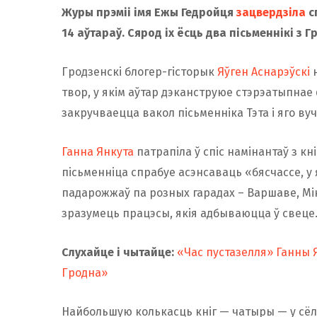
Журы прэміі імя Ежы Гедройця
зацвердзіла
с
14 аўтараў. Сярод іх ёсць два пісьменнікі з Г
Гродзенскі блогер-гісторык
Яўген Аснарэўскі
н
твор, у якім аўтар дэканструюе стэрэатыпнае 
закручваецца вакол пісьменніка Тэта і яго вуч
Ганна Янкута
патрапіла ў спіс намінантаў з кні
пісьменніца спрабуе асэнсаваць «бясчассе, у я
падарожжаў па розных гарадах – Варшаве, Мін
зразумець працэсы, якія адбываюцца ў свеце
Слухайце і чытайце:
«Час пустазелля» Ганны 
Гродна»
Найбольшую колькасць кніг — чатыры — у сёл