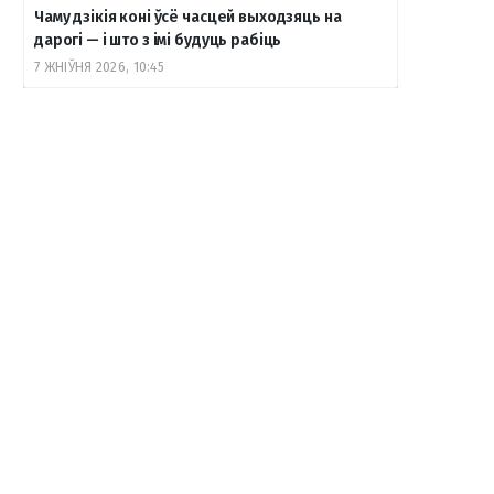
Чаму дзікія коні ўсё часцей выходзяць на
дарогі — і што з імі будуць рабіць
7 ЖНІЎНЯ 2026, 10:45