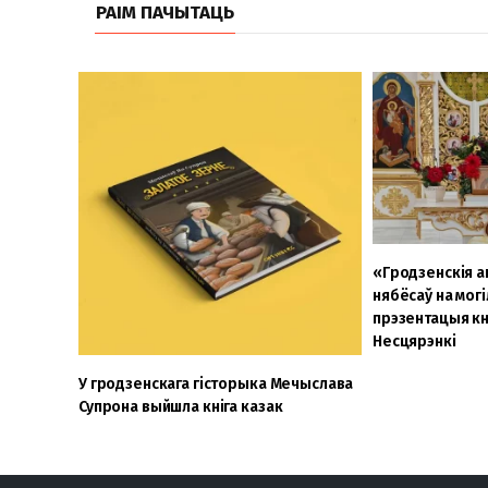
РАІМ ПАЧЫТАЦЬ
«Гродзенскія а
нябёсаў на могі
прэзентацыя кн
Несцярэнкі
У гродзенскага гісторыка Мечыслава
Супрона выйшла кніга казак