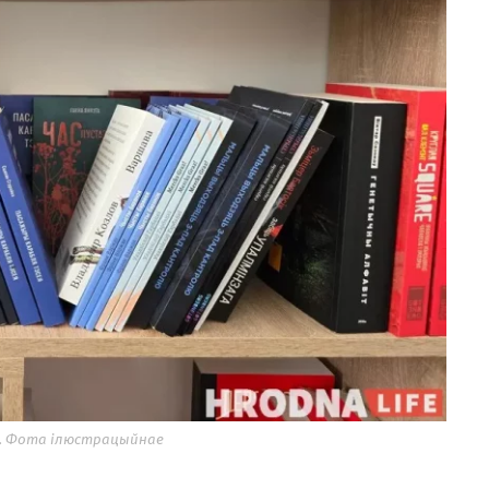
гі. Фота ілюстрацыйнае