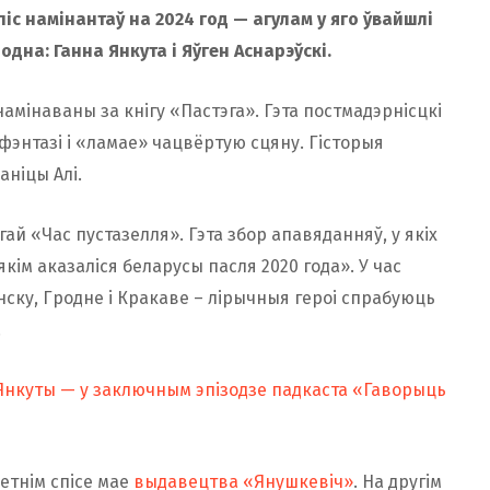
піс намінантаў на 2024 год — агулам у яго ўвайшлі
родна: Ганна Янкута і Яўген Аснарэўскі.
амінаваны за кнігу «Пастэга». Гэта постмадэрнісцкі
фэнтазі і «ламае» чацвёртую сцяну. Гісторыя
аніцы Алі.
гай «Час пустазелля». Гэта збор апавяданняў, у якіх
кім аказаліся беларусы пасля 2020 года». У час
ску, Гродне і Кракаве – лірычныя героі спрабуюць
.
Янкуты — у заключным эпізодзе падкаста «Гаворыць
етнім спісе мае
выдавецтва «Янушкевіч»
. На другім