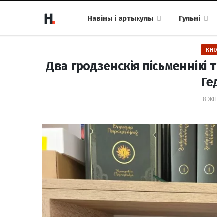
Навіны і артыкулы
Гульні
КНІ
Два гродзенскія пісьменнікі т
Ге
8 ЖНІ