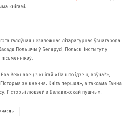
ыма кнігамі.
?
 гэта галоўная незалежная літаратурная ўзнагарода
басада Польшчы ў Беларусі, Польскі інстытут у
 пісьменнікаў.
 Ева Вежнавец з кнігай «Па што ідзеш, воўча?»,
Гісторыя знікнення. Кніга першая», а таксама Ганна
су. Гісторыі людзей з Белавежскай пушчы».
РЧАСЦЬ