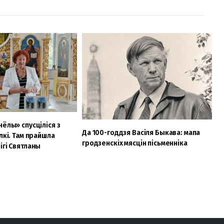
нёлы» спусціліся з
Да 100-годдзя Васіля Быкава: мапа
лкі. Там прайшла
гродзенскіх мясцін пісьменніка
ігі Святланы