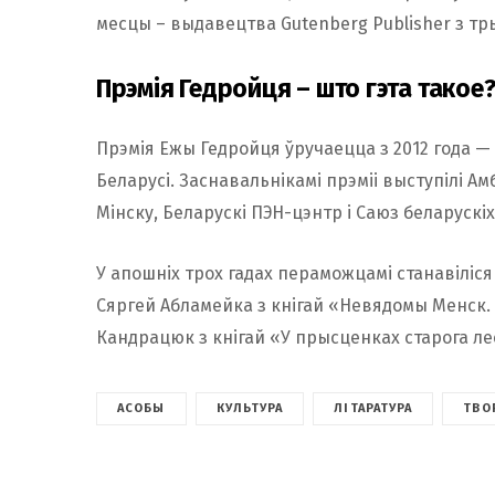
месцы – выдавецтва Gutenberg Publisher з тр
Прэмія Гедройця – што гэта такое
Прэмія Ежы Гедройця ўручаецца з 2012 года —
Беларусі. Заснавальнікамі прэміі выступілі Ам
Мінску, Беларускі ПЭН-цэнтр і Саюз беларускіх
У апошніх трох гадах пераможцамі станавіліся
Сяргей Абламейка з кнігай «Невядомы Менск. 
Кандрацюк з кнігай «У прысценках старога ле
АСОБЫ
КУЛЬТУРА
ЛІТАРАТУРА
ТВО