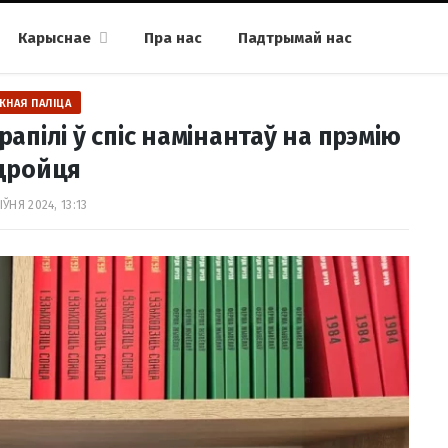
Карыснае
Пра нас
Падтрымай нас
ЖНАЯ ПАЛІЦА
рапілі ў спіс намінантаў на прэмію
дройця
ЎНЯ 2024, 13:13