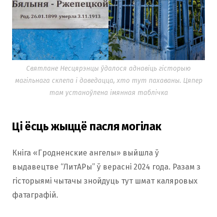
Святлане Несцярэнцы ўдалося аднавіць гісторыю
магільнага склепа і даведацца, хто тут пахаваны. Цяпер
там устаноўлена імянная таблічка
Ці ёсць жыццё пасля могілак
Кніга «Гродненские ангелы» выйшла ў
выдавецтве “ЛитАРы” ў верасні 2024 года. Разам з
гісторыямі чытачы знойдуць тут шмат каляровых
фатаграфій.