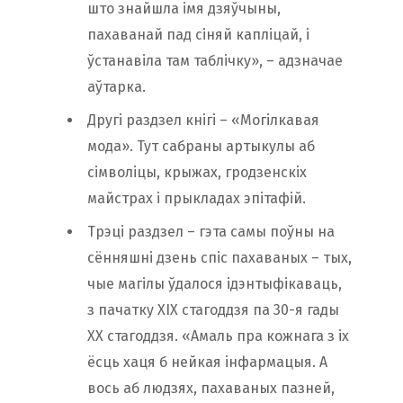
што знайшла імя дзяўчыны,
пахаванай пад сіняй капліцай, і
ўстанавіла там таблічку», – адзначае
аўтарка.
Другі раздзел кнігі – «Могілкавая
мода». Тут сабраны артыкулы аб
сімволіцы, крыжах, гродзенскіх
майстрах і прыкладах эпітафій.
Трэці раздзел – гэта самы поўны на
сённяшні дзень спіс пахаваных – тых,
чые магілы ўдалося ідэнтыфікаваць,
з пачатку XIX стагоддзя па 30-я гады
XX стагоддзя. «Амаль пра кожнага з іх
ёсць хаця б нейкая інфармацыя. А
вось аб людзях, пахаваных пазней,