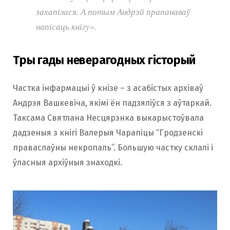
захапілася. А потым Андрэй прапанаваў
напісаць кнігу».
Тры гады неверагодных гісторый
Частка інфармацыі ў кнізе – з асабістых архіваў
Андрэя Вашкевіча, якімі ён падзяліўся з аўтаркай.
Таксама Святлана Несцярэнка выкарыстоўвала
дадзеныя з кнігі Валерыя Чарапіцы “Гродзенскі
праваслаўны некропаль”. Большую частку склалі і
ўласныя архіўныя знаходкі.