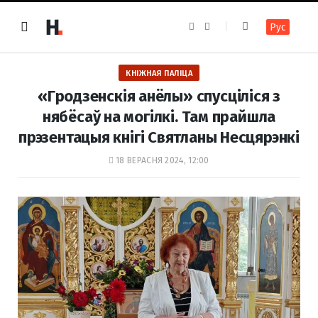
F
I
Рус
a
n
c
s
e
t
b
a
o
g
КНІЖНАЯ ПАЛІЦА
o
r
k
a
«Гродзенскія анёлы» спусціліся з
m
нябёсаў на могілкі. Там прайшла
прэзентацыя кнігі Святланы Несцярэнкі
18 ВЕРАСНЯ 2024, 12:00