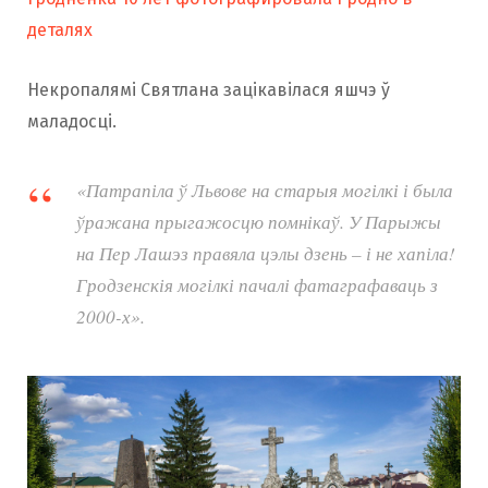
деталях
Некропалямі Святлана зацікавілася яшчэ ў
маладосці.
«Патрапіла ў Львове на старыя могілкі і была
ўражана прыгажосцю помнікаў. У Парыжы
на Пер Лашэз правяла цэлы дзень – і не хапіла!
Гродзенскія могілкі пачалі фатаграфаваць з
2000-х».