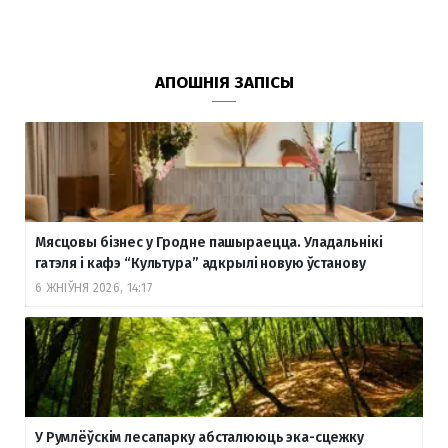
АПОШНІЯ ЗАПІСЫ
Мясцовы бізнес у Гродне пашыраецца. Уладальнікі
гатэля і кафэ “Культура” адкрылі новую ўстанову
6 ЖНІЎНЯ 2026, 14:17
У Румлёўскім лесапарку абсталююць эка-сцежку