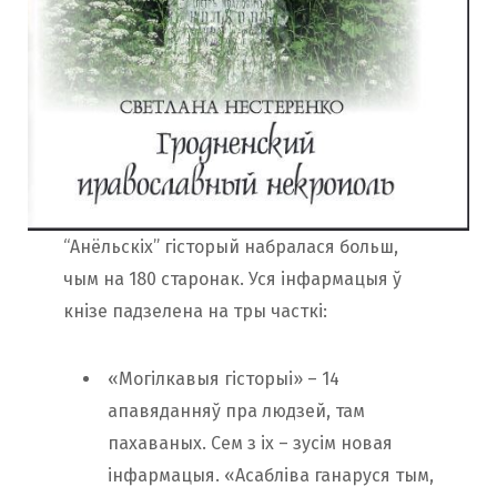
“Анёльскіх” гісторый набралася больш,
чым на 180 старонак. Уся інфармацыя ў
кнізе падзелена на тры часткі:
«Могілкавыя гісторыі» – 14
апавяданняў пра людзей, там
пахаваных. Сем з іх – зусім новая
інфармацыя. «Асабліва ганаруся тым,