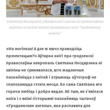
Святлана Несцярэнка ў Марфінскай царкве на праваслаўных
могілках у Гродне падчас прэзентацыі кнігі "Гродненские
ангелы"
«На могілках! А дзе ж яшчэ праводзіць
прэзентацыю?» Аўтарка кнігі пра гродзенскі
праваслаўны некропаль Святлана Несцярэнка ні
хвіліны не сумнявалася, што жадаючыя
пазнаёміцца ​​з кнігай і атрымаць аўтограф не
спалохаюцца гэтага месца. Бо сама Святлана яго
горача любіць і добра ведае. Аб тым, як з’явілася
кніга і з якімі гісторыямі пазнаёмяць чытачоў
«Гродненские ангелы», яна распавяла для