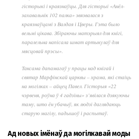
гісторыкі і краязнаўцы. Для гісторыі «Анёл-
захавальнік 102 палка» звязвалася з
краязнаўцамі з Валдая і Цверы. Гэта было
вельмі цікава. Збіраючы матэрыял для кнігі,
паралельна напісала шмат артыкулаў для
мясцовай прэсы».
Таксама дапамагаў у працы над кнігай і
святар Марфінскай царквы – храма, які стаіць
на могілках – айцец Павел. Гісторыя «22
чэрвеня, роўна ў 4 гадзіны» з’явілася дзякуючы
таму, што ён убачыў, як людзі даглядаюць
старую магілу, падышоў і распытаў.
Ад новых імёнаў да могілкавай моды