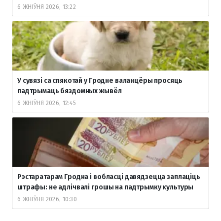
6 ЖНІЎНЯ 2026, 13:22
У сувязі са спякотай у Гродне валанцёры просяць
падтрымаць бяздомных жывёл
6 ЖНІЎНЯ 2026, 12:45
Рэстаратарам Гродна і вобласці давядзецца заплаціць
штрафы: не адлічвалі грошы на падтрымку культуры
6 ЖНІЎНЯ 2026, 10:30