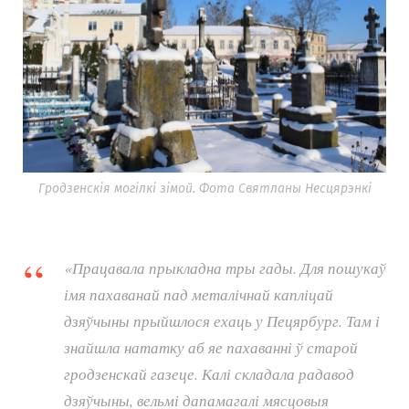
Гродзенскія могілкі зімой. Фота Святланы Несцярэнкі
«Працавала прыкладна тры гады. Для пошукаў
імя пахаванай пад металічнай капліцай
дзяўчыны прыйшлося ехаць у Пецярбург. Там і
знайшла нататку аб яе пахаванні ў старой
гродзенскай газеце. Калі складала радавод
дзяўчыны, вельмі дапамагалі мясцовыя