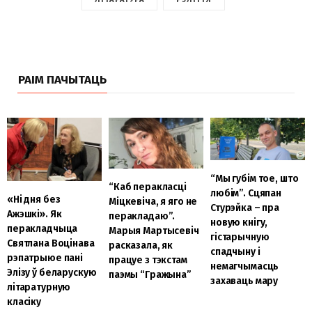
РАІМ ПАЧЫТАЦЬ
“Мы губім тое, што
“Каб перакласці
любім”. Сцяпан
«Ні дня без
Міцкевіча, я яго не
Стурэйка – пра
Ажэшкі». Як
перакладаю”.
новую кнігу,
перакладчыца
Марыя Мартысевіч
гістарычную
Святлана Воцінава
расказала, як
спадчыну і
рэпатрыюе пані
працуе з тэкстам
немагчымасць
Элізу ў беларускую
паэмы “Гражына”
захаваць мару
літаратурную
класіку