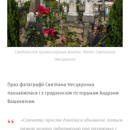
Гродзенскія праваслаўныя могілкі. Фота Святланы
Несцярэнкі
Праз фатаграфіі Святлана Несцярэнка
пазнаёмілася і з гродзенскім гісторыкам Андрэем
Вашкевічам.
«Спачатку проста дзялілася здымкамі, потым
пачала шукаць інфармацыю пра пахаваных і