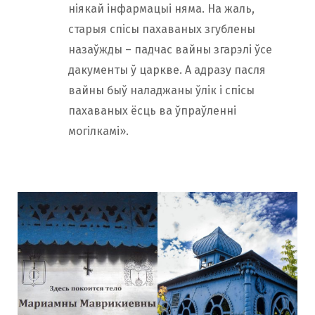
ніякай інфармацыі няма. На жаль,
старыя спісы пахаваных згублены
назаўжды – падчас вайны згарэлі ўсе
дакументы ў царкве. А адразу пасля
вайны быў наладжаны ўлік і спісы
пахаваных ёсць ва ўпраўленні
могілкамі».