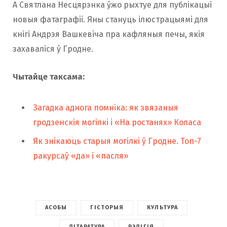
А Святлана Несцярэнка ўжо рыхтуе для публікацыі
новыя фатаграфіі. Яны стануць ілюстрацыямі для
кнігі Андрэя Вашкевіча пра кафляныя печы, якія
захаваліся ў Гродне.
Чытайце таксама:
Загадка аднога помніка: як звязаныя
гродзенскія могілкі і «На ростанях» Коласа
Як знікаюць старыя могілкі ў Гродне. Топ-7
ракурсаў «да» і «пасля»
АСОБЫ
ГІСТОРЫЯ
КУЛЬТУРА
ЛІТАРАТУРА
РЭЛІГІЯ