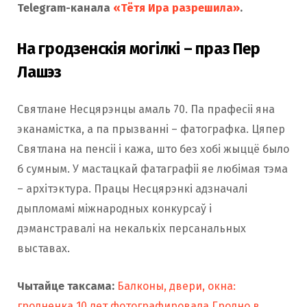
Telegram-канала
«Тётя Ира разрешила»
.
На гродзенскія могілкі – праз Пер
Лашэз
Святлане Несцярэнцы амаль 70. Па прафесіі яна
эканамістка, а па прызванні – фатографка. Цяпер
Святлана на пенсіі і кажа, што без хобі жыццё было
б сумным. У мастацкай фатаграфіі яе любімая тэма
– архітэктура. Працы Несцярэнкі адзначалі
дыпломамі міжнародных конкурсаў і
дэманстравалі на некалькіх персанальных
выставах.
Чытайце таксама:
Балконы, двери, окна:
гродненка 10 лет фотографировала Гродно в