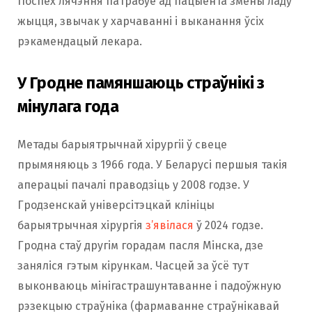
Поспех лячэння патрабуе ад пацыента змены ладу
жыцця, звычак у харчаванні і выканання ўсіх
рэкамендацый лекара.
У Гродне памяншаюць страўнікі з
мінулага года
Метады барыятрычнай хірургіі ў свеце
прымяняюць з 1966 года. У Беларусі першыя такія
аперацыі пачалі праводзіць у 2008 годзе. У
Гродзенскай універсітэцкай клініцы
барыятрычная хірургія
з’явілася
ў 2024 годзе.
Гродна стаў другім горадам пасля Мінска, дзе
заняліся гэтым кірункам. Часцей за ўсё тут
выконваюць мінігастрашунтаванне і падоўжную
рэзекцыю страўніка (фармаванне страўнікавай