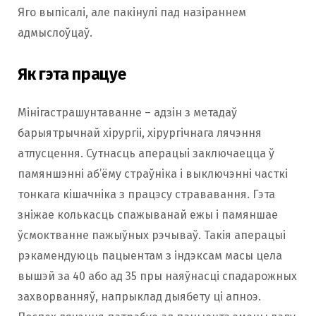
Яго выпісалі, але пакінулі пад назіраннем
адмыслоўцаў.
Як гэта працуе
Мінігастрашунтаванне – адзін з метадаў
барыятрычнай хірургіі, хірургічнага лячэння
атлусцення. Сутнасць аперацыі заключаецца ў
памяншэнні аб’ёму страўніка і выключэнні часткі
тонкага кішачніка з працэсу стрававання. Гэта
зніжае колькасць спажыванай ежы і памяншае
ўсмоктванне пажыўных рэчываў. Такія аперацыі
рэкамендуюць пацыентам з індэксам масы цела
вышэй за 40 або ад 35 пры наяўнасці спадарожных
захворванняў, напрыклад дыябету ці апноэ.