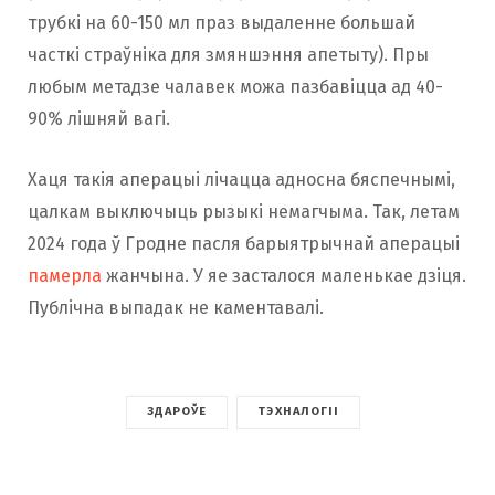
трубкі на 60-150 мл праз выдаленне большай
часткі страўніка для змяншэння апетыту). Пры
любым метадзе чалавек можа пазбавіцца ад 40-
90% лішняй вагі.
Хаця такія аперацыі лічацца адносна бяспечнымі,
цалкам выключыць рызыкі немагчыма. Так, летам
2024 года ў Гродне пасля барыятрычнай аперацыі
памерла
жанчына. У яе засталося маленькае дзіця.
Публічна выпадак не каментавалі.
ЗДАРОЎЕ
ТЭХНАЛОГІІ