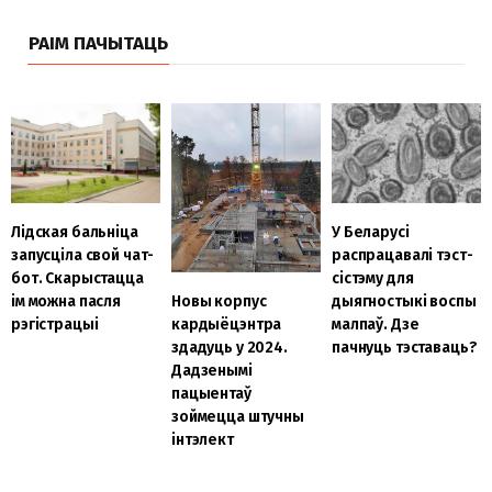
РАІМ ПАЧЫТАЦЬ
Лідская бальніца
У Беларусі
запусціла свой чат-
распрацавалі тэст-
бот. Скарыстацца
сістэму для
ім можна пасля
дыягностыкі воспы
Новы корпус
рэгістрацыі
малпаў. Дзе
кардыёцэнтра
пачнуць тэставаць?
здадуць у 2024.
Дадзенымі
пацыентаў
зоймецца штучны
інтэлект