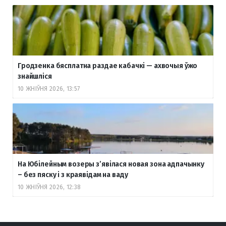
Гродзенка бясплатна раздае кабачкі — ахвочыя ўжо
знайшліся
10 ЖНІЎНЯ 2026, 13:57
На Юбілейным возеры з’явілася новая зона адпачынку
– без пяску і з краявідам на ваду
10 ЖНІЎНЯ 2026, 12:38