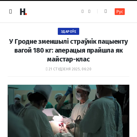
F
I
Рус
a
n
c
s
e
t
b
a
o
g
ЗДАРОЎЕ
o
r
k
a
У Гродне зменшылі страўнік пацыенту
m
вагой 180 кг: аперацыя прайшла як
майстар-клас
21 СТУДЗЕНЯ 2025, 06:20