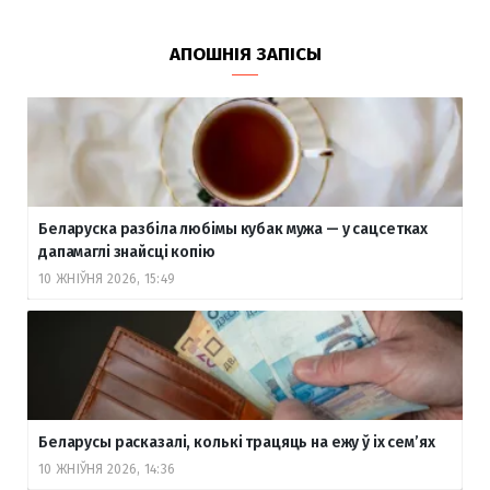
АПОШНІЯ ЗАПІСЫ
Беларуска разбіла любімы кубак мужа — у сацсетках
дапамаглі знайсці копію
10 ЖНІЎНЯ 2026, 15:49
Беларусы расказалі, колькі трацяць на ежу ў іх сем’ях
10 ЖНІЎНЯ 2026, 14:36