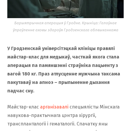
Барыятрычная аперацыя ў Гродне. Крыніца: Галоўнае
ўпраўленне аховы здароўя Гродзенскага аблвыканкама
У Гродзенскай універсітэцкай клініцы правялі
майстар-клас для медыкаў, часткай якога стала
аперацыя па памяншэнні страўніка пацыенту з
вагой 180 кг. Праз атлусценне мужчына таксама
пакутаваў на апноэ – прыпыненне дыхання
падчас сну.
Майстар-клас
арганізавалі
спецыялісты Мінскага
навукова-практычнага цэнтра хірургіі,
транспланталогіі і гематалогіі. Спачатку яны