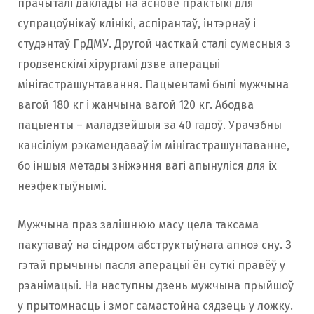
прачыталі даклады на аснове практыкі для
супрацоўнікаў клінікі, аспірантаў, інтэрнаў і
студэнтаў ГрДМУ. Другой часткай сталі сумесныя з
гродзенскімі хірургамі дзве аперацыі
мінігастрашунтавання. Пацыентамі былі мужчына
вагой 180 кг і жанчына вагой 120 кг. Абодва
пацыенты – маладзейшыя за 40 гадоў. Урачэбны
кансіліум рэкамендаваў ім мінігастрашунтаванне,
бо іншыя метады зніжэння вагі апынуліся для іх
неэфектыўнымі.
Мужчына праз залішнюю масу цела таксама
пакутаваў на сіндром абструктыўнага апноэ сну. З
гэтай прычыны пасля аперацыі ён суткі правёў у
рэанімацыі. На наступны дзень мужчына прыйшоў
у прытомнасць і змог самастойна сядзець у ложку.