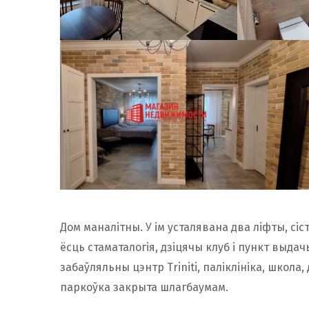
Дом маналітны. У ім усталявана два ліфты, сі
ёсць стаматалогія, дзіцячы клуб і пункт выдач
забаўляльны цэнтр Triniti, паліклініка, школа
паркоўка закрыта шлагбаумам.