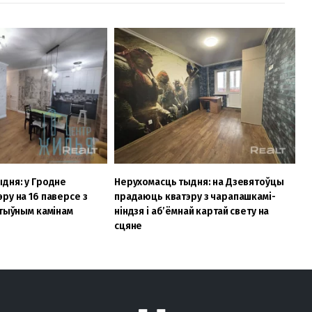
дня: у Гродне
Нерухомасць тыдня: на Дзевятоўцы
ру на 16 паверсе з
прадаюць кватэру з чарапашкамі-
атыўным камінам
ніндзя і аб’ёмнай картай свету на
сцяне