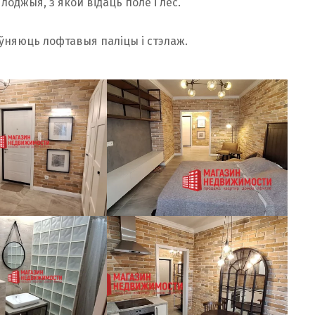
лоджыя, з якой відаць поле і лес.
ўняюць лофтавыя паліцы і стэлаж.