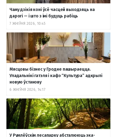
Чаму дзікія коні ўсё часцей выходзяць на
дарогі — і што з імі будуць рабіць
7 ЖНІЎНЯ 2026, 10:45
Мясцовы бізнес у Гродне пашыраецца.
Уладальнікі гатэля і кафэ “Культура” адкрылі
новую ўстанову
6 ЖНІЎНЯ 2026, 14:17
У Румлёўскім лесапарку абсталююць эка-