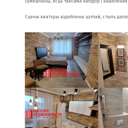
сумешчаны, ёсць таксама калідор і зашклёная 
Сцены кватэры аздоблены цэглай, стыль дапа