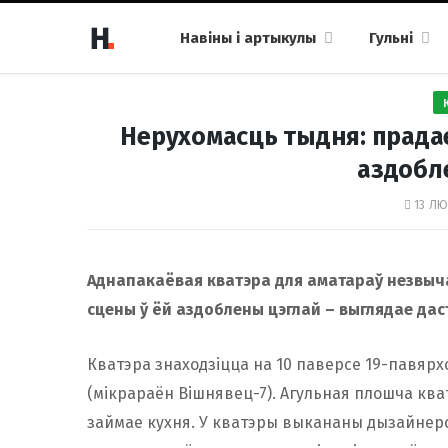
Навіны і артыкулы
Гульні
Нерухомасць тыдня: прадае
аздобл
13 ЛЮ
Аднапакаёвая кватэра для аматараў незвыча
сцены ў ёй аздоблены цэглай – выглядае дас
Кватэра знаходзіцца на 10 паверсе 19-павярхо
(мікрараён Вішнявец-7). Агульная плошча кватэры
займае кухня. У кватэры выкананы дызайнерск