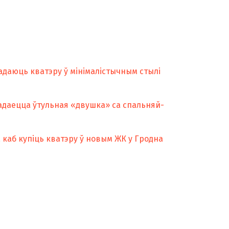
радаюць кватэру ў мінімалістычным стылі
адаецца ўтульная «двушка» са спальняй-
 каб купіць кватэру ў новым ЖК у Гродна