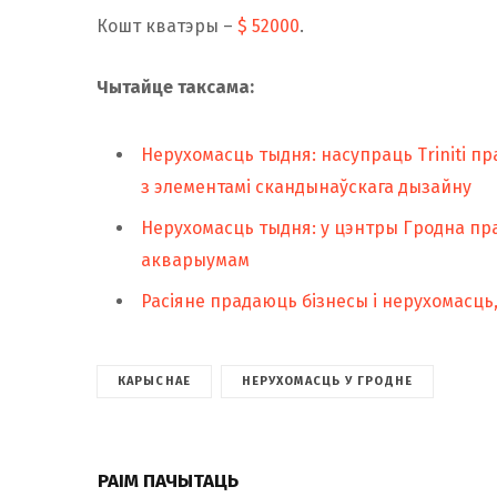
Кошт кватэры –
$ 52000
.
Чытайце таксама:
Нерухомасць тыдня: насупраць Triniti п
з элементамі скандынаўскага дызайну
Нерухомасць тыдня: у цэнтры Гродна пр
акварыумам
Расіяне прадаюць бізнесы і нерухомасць,
КАРЫСНАЕ
НЕРУХОМАСЦЬ У ГРОДНЕ
РАІМ ПАЧЫТАЦЬ