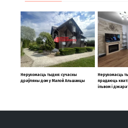
Нерухомасць тыдня: сучасны
Нерухомасць ты
драўляны дом у Малой Альшанцы
прадаюць кватэ
ільвом і дэкар