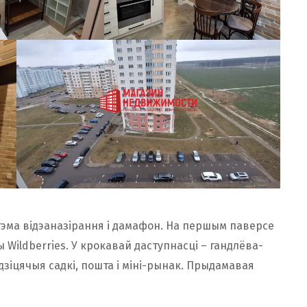
стэма відэаназірання і дамафон. На першым паверсе
ы Wildberries. У крокавай даступнасці – гандлёва-
, дзіцячыя садкі, пошта і міні-рынак. Прыдамавая