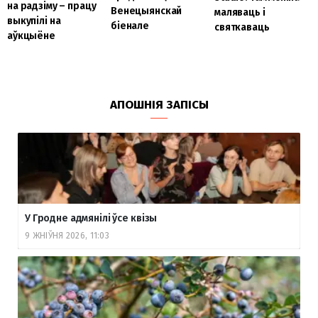
на радзіму – працу
Венецыянскай
маляваць і
выкупілі на
біенале
святкаваць
аўкцыёне
АПОШНІЯ ЗАПІСЫ
У Гродне адмянілі ўсе квізы
9 ЖНІЎНЯ 2026, 11:03