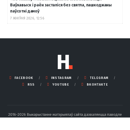
Ваўкавыск і раён засталіся без святла, пашкоджаны
паўсотні дамоў
7 ЖНІЎНЯ 2026, 12:56
FACEBOOK
INSTAGRAM
TELEGRAM
RSS
YOUTUBE
ВКОНТАКТЕ
2016-2026 Выкарыстанне матэрыялаў сайта дазваляецца паводле
правілаў ліцэнзіі Creative Commons BY-SA 4.0 Int са спасылкай на
крыніцу і ўказаннем аўтара.
Падрабязныя правілы перадруку тут
.