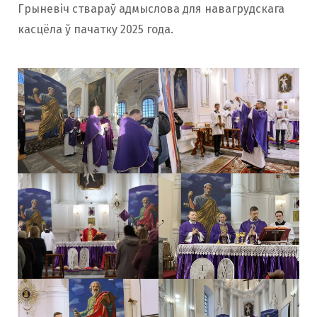
Грыневіч ствараў адмыслова для навагрудскага
касцёла ў пачатку 2025 года.