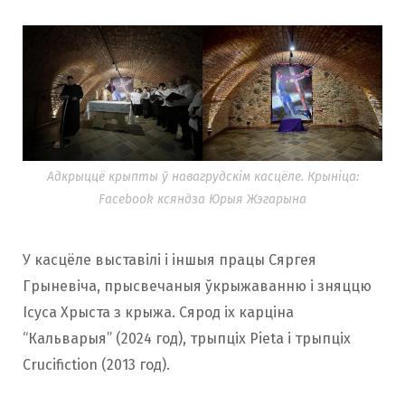
Адкрыццё крыпты ў навагрудскім касцёле. Крыніца:
Facebook ксяндза Юрыя Жэгарына
У касцёле выставілі і іншыя працы Сяргея
Грыневіча, прысвечаныя ўкрыжаванню і зняццю
Ісуса Хрыста з крыжа. Сярод іх карціна
“Кальварыя” (2024 год), трыпціх Pieta і трыпціх
Crucifiction (2013 год).