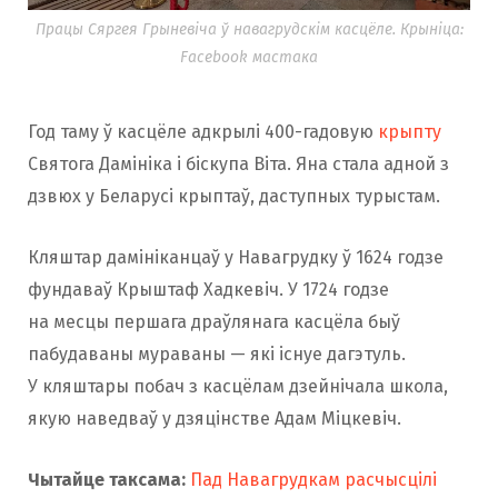
Працы Сяргея Грыневіча ў навагрудскім касцёле. Крыніца:
Facebook мастака
Год таму ў касцёле адкрылі 400-гадовую
крыпту
Святога Дамініка і біскупа Віта. Яна стала адной з
дзвюх у Беларусі крыптаў, даступных турыстам.
Кляштар дамініканцаў у Навагрудку ў 1624 годзе
фундаваў Крыштаф Хадкевіч. У 1724 годзе
на месцы першага драўлянага касцёла быў
пабудаваны мураваны — які існуе дагэтуль.
У кляштары побач з касцёлам дзейнічала школа,
якую наведваў у дзяцінстве Адам Міцкевіч.
Чытайце таксама:
Пад Навагрудкам расчысцілі