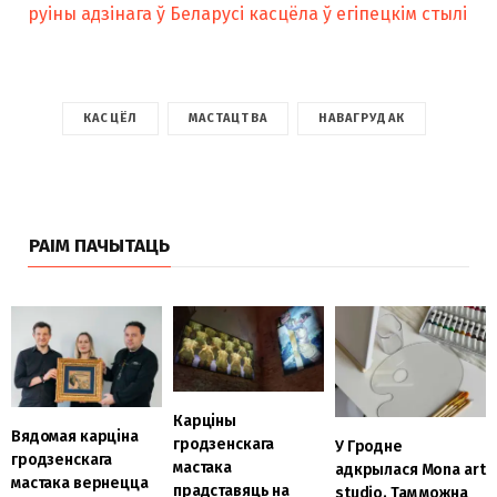
руіны адзінага ў Беларусі касцёла ў егіпецкім стылі
КАСЦЁЛ
МАСТАЦТВА
НАВАГРУДАК
РАІМ ПАЧЫТАЦЬ
Карціны
Вядомая карціна
гродзенскага
У Гродне
гродзенскага
мастака
адкрылася Mona art
мастака вернецца
прадставяць на
studio. Там можна