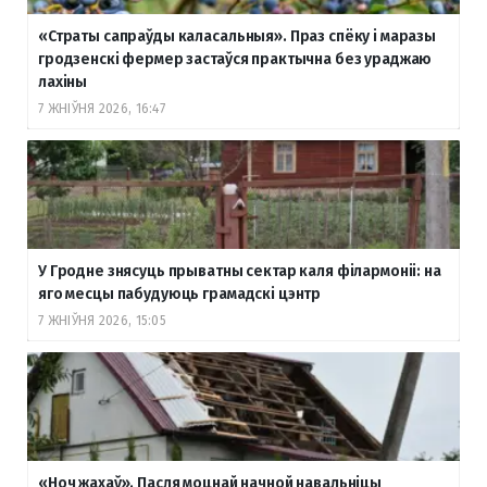
«Страты сапраўды каласальныя». Праз спёку і маразы
гродзенскі фермер застаўся практычна без ураджаю
лахіны
7 ЖНІЎНЯ 2026, 16:47
У Гродне знясуць прыватны сектар каля філармоніі: на
яго месцы пабудуюць грамадскі цэнтр
7 ЖНІЎНЯ 2026, 15:05
«Ноч жахаў». Пасля моцнай начной навальніцы