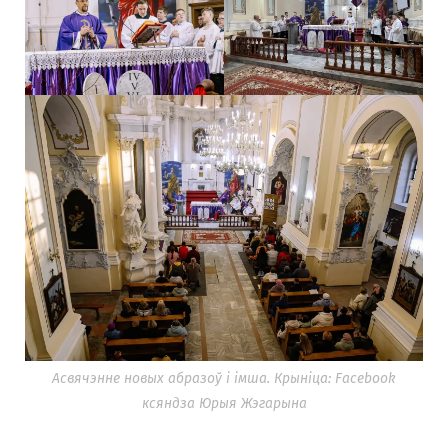
Асвячэнне новых абразоў і імша. Крыніца: Facebook
ксяндза Юрыя Жэгарына