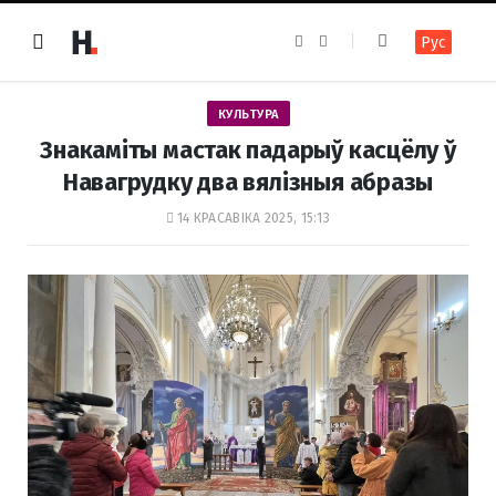
F
I
Рус
a
n
c
s
e
t
b
a
o
g
КУЛЬТУРА
o
r
k
a
Знакаміты мастак падарыў касцёлу ў
m
Навагрудку два вялізныя абразы
14 КРАСАВІКА 2025, 15:13