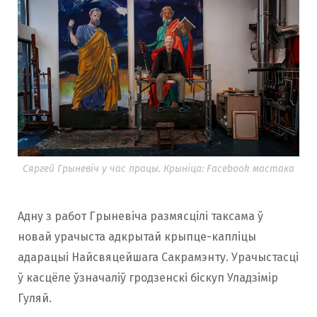
Сяргей Грыневіч у час працы. Крыніца: Facebook мастака
Адну з работ Грыневіча размясцілі таксама ў
новай урачыста адкрытай крыпце-капліцы
адарацыі Найсвяцейшага Сакрамэнту. Урачыстасці
ў касцёле ўзначаліў гродзенскі біскуп Уладзімір
Гуляй.