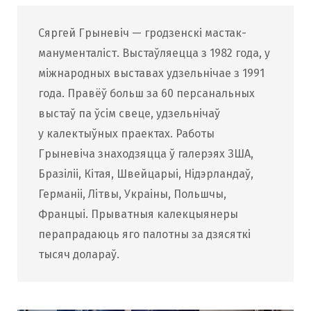
Сяргей Грыневіч — гродзенскі мастак-
манументаліст. Выстаўляецца з 1982 года, у
міжнародных выставах удзельнічае з 1991
года. Правёў больш за 60 персанальных
выстаў па ўсім свеце, удзельнічаў
у калектыўных праектах. Работы
Грыневіча знаходзяцца ў галерэях ЗША,
Бразіліі, Кітая, Швейцарыі, Нідэрландаў,
Германіі, Літвы, Украіны, Польшчы,
Францыі. Прыватныя калекцыянеры
перапрадаюць яго палотны за дзясяткі
тысяч долараў.