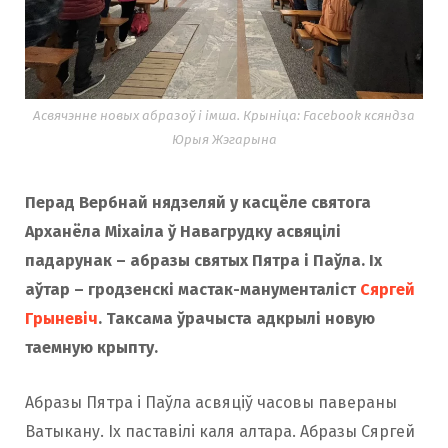
Асвячэнне новых абразоў і імша. Крыніца: Facebook ксяндза
Юрыя Жэгарына
Перад Вербнай нядзеляй у касцёле святога
Арханёла Міхаіла ў Навагрудку асвяцілі
падарунак – абразы святых Пятра і Паўла. Іх
аўтар – гродзенскі мастак-манументаліст
Сяргей
Грыневіч
. Таксама ўрачыста адкрылі новую
таемную крыпту.
Абразы Пятра і Паўла асвяціў часовы павераны
Ватыкану. Іх паставілі каля алтара. Абразы Сяргей