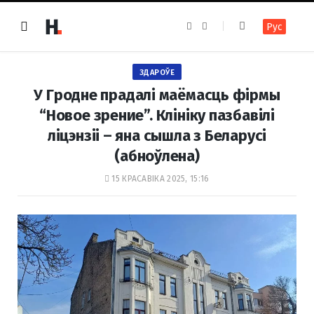
F
I
Рус
a
n
c
s
e
t
b
a
o
g
ЗДАРОЎЕ
o
r
k
a
У Гродне прадалі маёмасць фірмы
m
“Новое зрение”. Клініку пазбавілі
ліцэнзіі – яна сышла з Беларусі
(абноўлена)
15 КРАСАВІКА 2025, 15:16