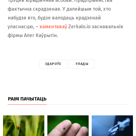
трэцяй юрыдычнай асобай. Прадпрыемства
фактычна скрадзенае. У далейшым той, хто
набудзе яго, будзе валодаць крадзенай
уласнасцю, –
каментаваў
Zerkalo.io заснавальнік
фірмы Алег Каўрыгін.
ЗДАРОЎЕ
УЛАДЫ
РАІМ ПАЧЫТАЦЬ