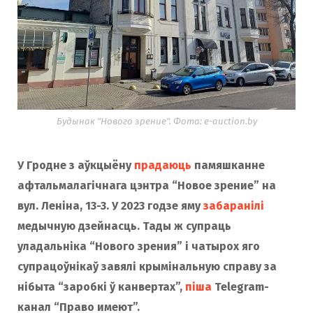
Будынак "Нового зрение". Фота: e-auction.by
У Гродне з аўкцыёну
прадаюць
памяшканне
афтальмалагічнага цэнтра “Новое зрение” на
вул. Леніна, 13-3. У 2023 годзе яму
забаранілі
медычную дзейнасць. Тады ж супраць
уладальніка “Нового зрения” і чатырох яго
супрацоўнікаў завялі крымінальную справу за
нібыта “заробкі ў канвертах”,
піша
Telegram-
канал “Право имеют”.