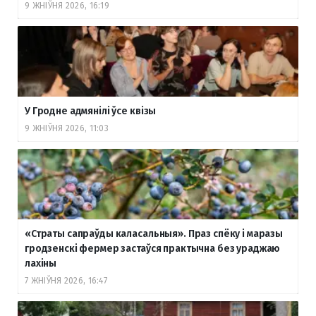
9 ЖНІЎНЯ 2026, 16:19
У Гродне адмянілі ўсе квізы
9 ЖНІЎНЯ 2026, 11:03
«Страты сапраўды каласальныя». Праз спёку і маразы
гродзенскі фермер застаўся практычна без ураджаю
лахіны
7 ЖНІЎНЯ 2026, 16:47