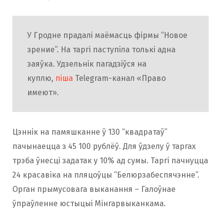
У Гродне прадалі маёмасць фірмы “Новое
зрение”. На таргі паступіла толькі адна
заяўка. Удзельнік пагадзіўся на
куплю,
піша
Telegram-канал «Право
имеют».
Цэннік на памяшканне ў 130 “квадратаў”
пачынаецца з 45 100 рублёў. Для ўдзелу ў таргах
трэба ўнесці задатак у 10% ад сумы. Таргі пачнуцца
24 красавіка на пляцоўцы “Белюрзабеспячэнне”.
Орган прымусовага выканання – Галоўнае
ўпраўленне юстыцыі Мінгарвыканкама.