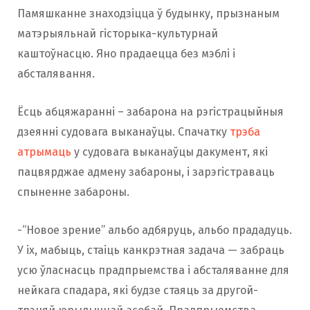
Памяшканне знаходзіцца ў будынку, прызнаным
матэрыяльнай гісторыка-культурнай
каштоўнасцю. Яно прадаецца без мэблі і
абсталявання.
Ёсць абцяжаранні – забарона на рэгістрацыйныя
дзеянні судовага выканаўцы. Спачатку
трэба
атрымаць
у судовага выканаўцы дакумент, які
пацвярджае адмену забароны, і зарэгістраваць
спыненне забароны.
-“Новое зрение” альбо адбяруць, альбо прададуць.
У іх, мабыць, стаіць канкрэтная задача — забраць
усю ўласнасць прадпрыемства і абсталяванне для
нейкага спадара, які будзе стаяць за другой-