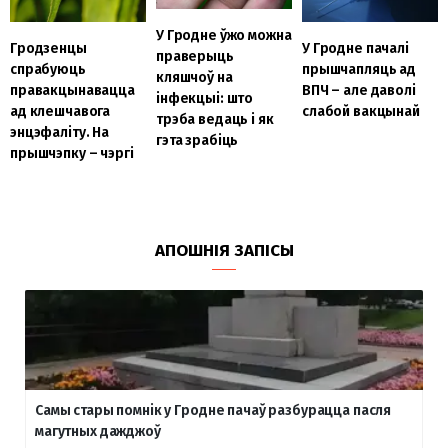
У Гродне ўжо можна
Гродзенцы
У Гродне пачалі
праверыць
спрабуюць
прышчапляць ад
кляшчоў на
правакцынавацца
ВПЧ – але даволі
інфекцыі: што
ад клешчавога
слабой вакцынай
трэба ведаць і як
энцэфаліту. На
гэта зрабіць
прышчэпку – чэргі
АПОШНІЯ ЗАПІСЫ
Самы стары помнік у Гродне пачаў разбурацца пасля
магутных дажджоў