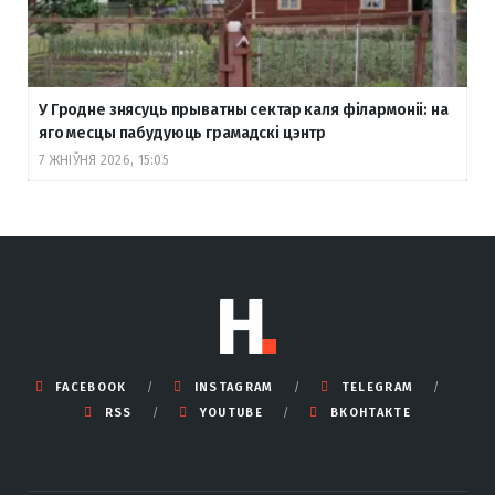
У Гродне знясуць прыватны сектар каля філармоніі: на
яго месцы пабудуюць грамадскі цэнтр
7 ЖНІЎНЯ 2026, 15:05
FACEBOOK
INSTAGRAM
TELEGRAM
RSS
YOUTUBE
ВКОНТАКТЕ