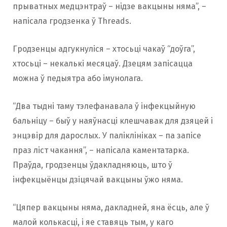
прыватных медцэнтраў – нідзе вакцыны няма”, –
напісала гродзенка ў Threads.
Гродзенцы адгукнуліся – хтосьці чакаў “доўга”,
хтосьці – некалькі месяцаў. Дзецям запісацца
можна ў педыятра або імунолага.
“Два тыдні таму тэлефанавала ў інфекцыйную
бальніцу – быў у наяўнасці клешчавак для дзяцей і
энцэвір для дарослых. У паліклініках – па запісе
праз ліст чакання”, – напісала каментатарка.
Праўда, гродзенцы ўдакладняюць, што ў
інфекцыёнцы дзіцячай вакцыны ўжо няма.
“Цяпер вакцыны няма, дакладней, яна ёсць, але ў
малой колькасці, і яе ставяць тым, у каго