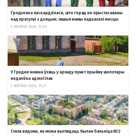
Гродзенка паскардзілася, што горад не прыстасаваны
пад прагулкі з дзецьмі. Іншыя мамы падказалі месцы
5 ЖНІЎНЯ 2026, 12:30
У Гродне можна ўзяць у арэнду пункт прыёму шклотары
недалёка ад могілак
5 ЖНІЎНЯ 2026, 11:27
Стала вядома, як можа выглядаць былая бальніца №2