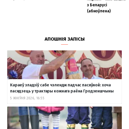
з Беларусі
(абноўлена)
АПОШНІЯ ЗАПІСЫ
Караеў зладзіў сабе чэлендж падчас пасяўной: хоча
пасядзець у трактары кожнага раёна Гродзеншчыны
5 ЖНІЎНЯ 2026, 16:55