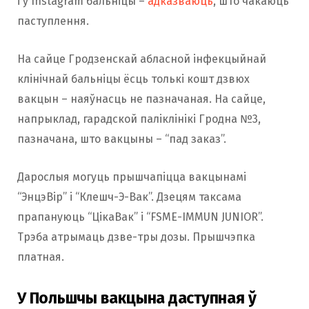
і ў Instagram бальніцы –
адказваюць
, што чакаюць
паступлення.
На сайце Гродзенскай абласной інфекцыйнай
клінічнай бальніцы ёсць толькі кошт дзвюх
вакцын – наяўнасць не пазначаная. На сайце,
напрыклад, гарадской паліклінікі Гродна №3,
пазначана, што вакцыны – “пад заказ”.
Дарослыя могуць прышчапіцца вакцынамі
“ЭнцэВір” і “Клешч-Э-Вак”. Дзецям таксама
прапануюць “ЦікаВак” і “FSME-IMMUN JUNIOR”.
Трэба атрымаць дзве-тры дозы. Прышчэпка
платная.
У Польшчы вакцына даступная ў