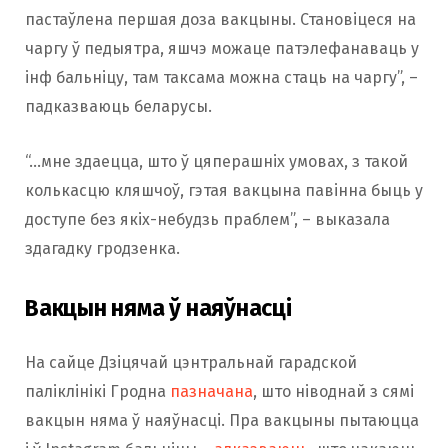
пастаўлена першая доза вакцыны. Становіцеся на
чаргу ў педыятра, яшчэ можаце патэлефанаваць у
інф бальніцу, там таксама можна стаць на чаргу”, –
падказваюць беларусы.
“…мне здаецца, што ў цяперашніх умовах, з такой
колькасцю кляшчоў, гэтая вакцына павінна быць у
доступе без якіх-небудзь праблем”, – выказала
здагадку гродзенка.
Вакцын няма ў наяўнасці
На сайце Дзіцячай цэнтральнай гарадской
паліклінікі Гродна
пазначана
, што ніводнай з сямі
вакцын няма ў наяўнасці. Пра вакцыны пытаюцца