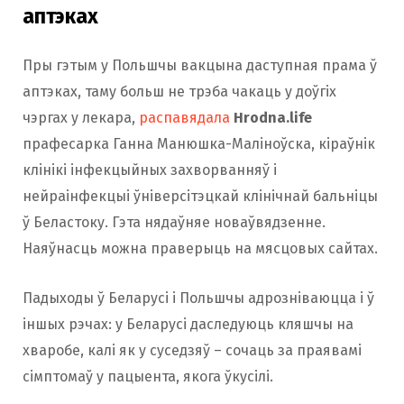
аптэках
Пры гэтым у Польшчы вакцына даступная прама ў
аптэках, таму больш не трэба чакаць у доўгіх
чэргах у лекара,
распавядала
Hrodna.life
прафесарка Ганна Манюшка-Маліноўска, кіраўнік
клінікі інфекцыйных захворванняў і
нейраінфекцыі ўніверсітэцкай клінічнай бальніцы
ў Беластоку. Гэта нядаўняе новаўвядзенне.
Наяўнасць можна праверыць на мясцовых сайтах.
Падыходы ў Беларусі і Польшчы адрозніваюцца і ў
іншых рэчах: у Беларусі даследуюць кляшчы на
хваробе, калі як у суседзяў – сочаць за праявамі
сімптомаў у пацыента, якога ўкусілі.