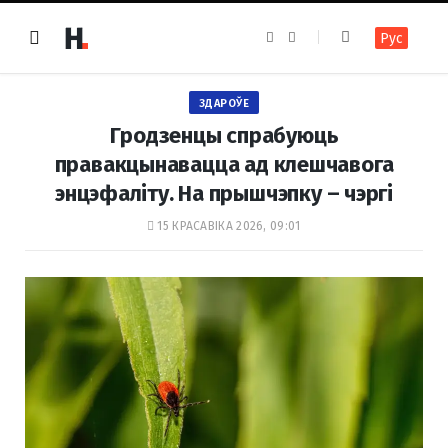
F
I
Рус
a
n
c
s
e
t
b
a
o
g
ЗДАРОЎЕ
o
r
k
a
Гродзенцы спрабуюць
m
правакцынавацца ад клешчавога
энцэфаліту. На прышчэпку – чэргі
15 КРАСАВІКА 2026, 09:01