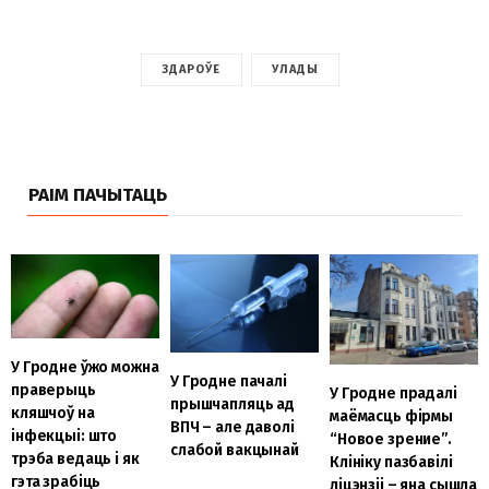
ЗДАРОЎЕ
УЛАДЫ
РАІМ ПАЧЫТАЦЬ
У Гродне ўжо можна
У Гродне пачалі
праверыць
У Гродне прадалі
прышчапляць ад
кляшчоў на
маёмасць фірмы
ВПЧ – але даволі
інфекцыі: што
“Новое зрение”.
слабой вакцынай
трэба ведаць і як
Клініку пазбавілі
гэта зрабіць
ліцэнзіі – яна сышла