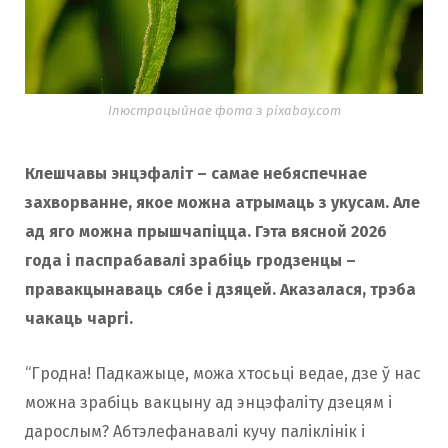
Ілюстрацыйнае фота з pixabay.com
Клешчавы энцэфаліт – самае небяспечнае
захворванне, якое можна атрымаць з укусам. Але
ад яго можна прышчапіцца. Гэта вясной 2026
года і паспрабавалі зрабіць гродзенцы –
правакцынаваць сябе і дзяцей. Аказалася, трэба
чакаць чаргі.
“Гродна! Падкажыце, можа хтосьці ведае, дзе ў нас
можна зрабіць вакцыну ад энцэфаліту дзецям і
дарослым? Абтэлефанавалі кучу паліклінік і