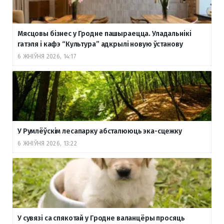
Мясцовы бізнес у Гродне пашыраецца. Уладальнікі
гатэля і кафэ “Культура” адкрылі новую ўстанову
6 ЖНІЎНЯ 2026, 14:17
У Румлёўскім лесапарку абсталююць эка-сцежку
6 ЖНІЎНЯ 2026, 13:22
У сувязі са спякотай у Гродне валанцёры просяць