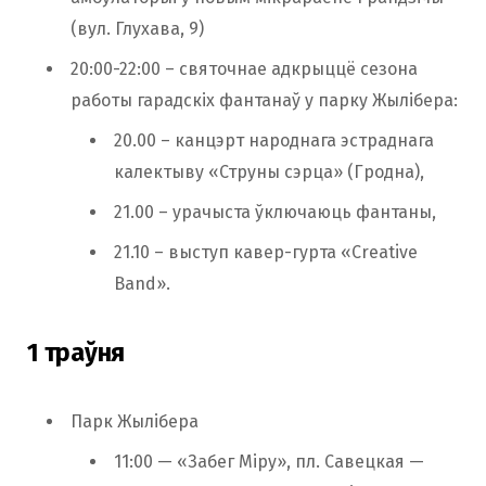
(вул. Глухава, 9)
20:00-22:00 – святочнае адкрыццё сезона
работы гарадскіх фантанаў у парку Жылібера:
20.00 – канцэрт народнага эстраднага
калектыву «Струны сэрца» (Гродна),
21.00 – урачыста ўключаюць фантаны,
21.10 – выступ кавер-гурта «Creative
Band».
1 траўня
Парк Жылібера
11:00 — «Забег Міру», пл. Савецкая —