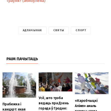
траўня? (абноўлена)
АДПАЧЫНАК
СВЯТЫ
СПОРТ
РАІМ ПАЧЫТАЦЬ
Усё, што трэба
«Каробчыцкі
ведаць пра Дзень
Прабежка і
Алімп» амаль
горада ў Гродне:
канцэрт: якая