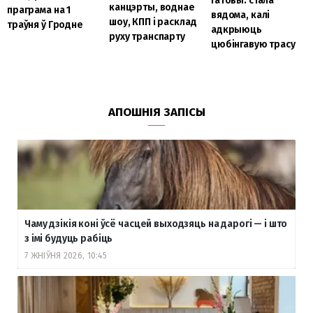
гатовы: стала
канцэрты, воднае
праграма на 1
вядома, калі
шоу, КПП і расклад
траўня ў Гродне
адкрыюць
руху транспарту
цюбінгавую трасу
АПОШНІЯ ЗАПІСЫ
Чаму дзікія коні ўсё часцей выходзяць на дарогі — і што
з імі будуць рабіць
7 ЖНІЎНЯ 2026, 10:45