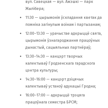
вул. Савецкая — вул. Ажэшкі — парк
Жылібера;
11:30 — цырымонія ўскладання кветак да
помніка загінулым воінам і партызанам;
12:00–13:30 — урачыстае адкрыццё свята,
цырымонія ўзнагароджання працоўных
дынастый, сацыяльных партнёраў;
13:30–14:30 — канцэрт творчых
калектываў Гродзенскага гарадскога
цэнтра культуры;
14:30–16:00 — канцэрт дзіцячых
калектываў устаноў адукацыі Гродна;
16:00–17:00 — адкрыццё трэцяга
працоўнага семестра БРСМ;