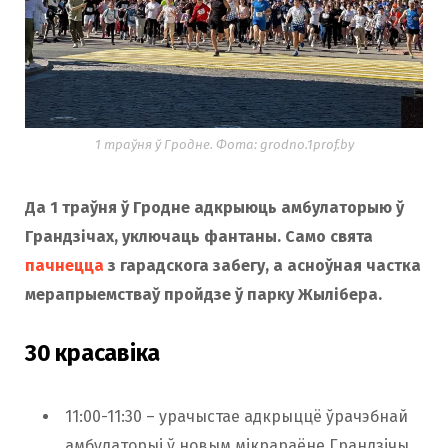
1 траўня ў Гродне. Фота: grodno.1prof.by
Да 1 траўня ў Гродне адкрыюць амбулаторыю ў
Грандзічах, уключаць фантаны. Само свята
пачнецца
з гарадскога забегу, а асноўная частка
мерапрыемстваў пройдзе ў парку Жылібера.
30 красавіка
11:00-11:30 – урачыстае адкрыццё ўрачэбнай
амбулаторыі ў новым мікрараёне Грандзічы