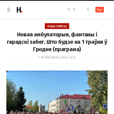
F
I
Рус
a
n
c
s
e
t
b
a
o
g
КУДЫ ПАЙСЦІ
o
r
k
a
Новая амбулаторыя, фантаны і
m
гарадскі забег. Што будзе на 1 траўня ў
Гродне (праграма)
18 КРАСАВІКА 2025, 14:22