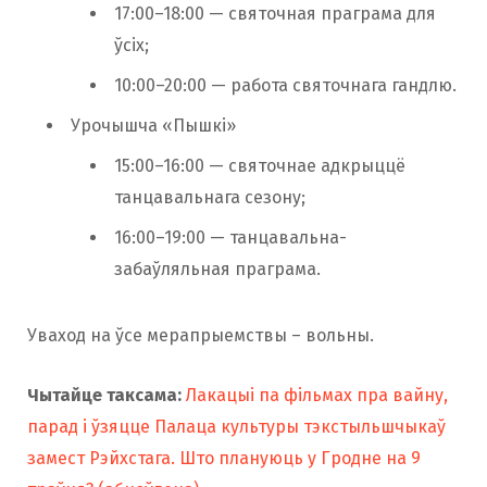
17:00–18:00 — святочная праграма для
ўсіх;
10:00–20:00 — работа святочнага гандлю.
Урочышча «Пышкі»
15:00–16:00 — святочнае адкрыццё
танцавальнага сезону;
16:00–19:00 — танцавальна-
забаўляльная праграма.
Уваход на ўсе мерапрыемствы – вольны.
Чытайце таксама:
Лакацыі па фільмах пра вайну,
парад і ўзяцце Палаца культуры тэкстыльшчыкаў
замест Рэйхстага. Што плануюць у Гродне на 9