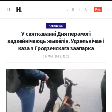
F
I
Рус
a
n
c
s
e
t
b
a
o
g
НАВОШТА?
o
r
k
a
У святкаванні Дня перамогі
m
задзейнічаюць жывёлін. Удзельнічае і
каза з Гродзенскага заапарка
9 МАЯ 2025, 13:23