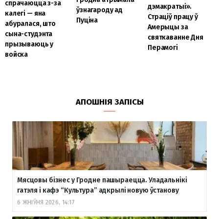
спрачаюцца з-за
дэмакратыі».
ўзнагароду ад
калегі — яна
Страціў працу ў
Пуціна
абуралася, што
Амерыцы за
сына-студэнта
святкаванне Дня
прызываюць у
Перамогі
войска
АПОШНІЯ ЗАПІСЫ
Мясцовы бізнес у Гродне пашыраецца. Уладальнікі
гатэля і кафэ “Культура” адкрылі новую ўстанову
6 ЖНІЎНЯ 2026, 14:17