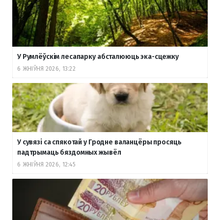
У Румлёўскім лесапарку абсталююць эка-сцежку
6 ЖНІЎНЯ 2026, 13:22
У сувязі са спякотай у Гродне валанцёры просяць
падтрымаць бяздомных жывёл
6 ЖНІЎНЯ 2026, 12:45