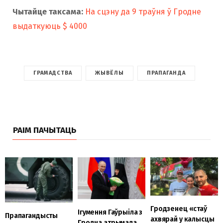
Чытайце таксама:
На сцэну да 9 траўня ў Гродне
выдаткуюць $ 4000
ГРАМАДСТВА
ЖЫВЁЛЫ
ПРАПАГАНДА
РАІМ ПАЧЫТАЦЬ
Гродзенец «стаў
Ігумення Гаўрыіла з
Прапагандысты
ахвярай у калысцы
Гродна атрымала