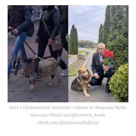
Каза з Гродзенскага заапарка і сабака па мянушцы Жужа.
Крыніца: tiktok.com/@katerina_korda
tiktok.com/@belorusneftofficial