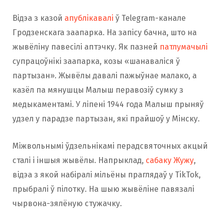
Відэа з казой
апублікавалі
ў Telegram-канале
Гродзенскага заапарка. На запісу бачна, што на
жывёліну павесілі аптэчку. Як пазней
патлумачылі
супрацоўнікі заапарка, козы «шанаваліся ў
партызан». Жывёлы давалі пажыўнае малако, а
казёл па мянушцы Малыш перавозіў сумку з
медыкаментамі. У ліпені 1944 года Малыш прыняў
удзел у парадзе партызан, які прайшоў у Мінску.
Міжвольнымі ўдзельнікамі перадсвяточных акцый
сталі і іншыя жывёлы. Напрыклад,
сабаку Жужу
,
відэа з якой набіралі мільёны праглядаў у TikTok,
прыбралі ў пілотку. На шыю жывёліне павязалі
чырвона-зялёную стужачку.