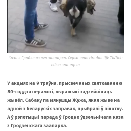
Каза з Гродзенскага заапарка. Скрыншот Hrodna.life TikTok-
відэа заапарка
У акцыях на 9 траўня, прысвечаных святкаванню
80-годдзя перамогі, вырашылі задзейнічаць
жывёл. Сабаку па мянушцы Жужа, якая жыве на
адной з беларускіх заправак, прыбралі ў пілотку.
А ў рэпетыцыі парада ў Гродне ўдзельнічала каза
з Гродзенскага заапарка.