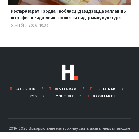
Рэстаратарам Гродна і вобласці давядзецца заплаціць
штрафы: не адлічвалі грошы на падтрымку культуры
6 ЖНІЎНЯ 2026, 10:30
FACEBOOK
INSTAGRAM
TELEGRAM
RSS
YOUTUBE
ВКОНТАКТЕ
2016-2026 Выкарыстанне матэрыялаў сайта дазваляецца паводле
правілаў ліцэнзіі Creative Commons BY-SA 4.0 Int са спасылкай на