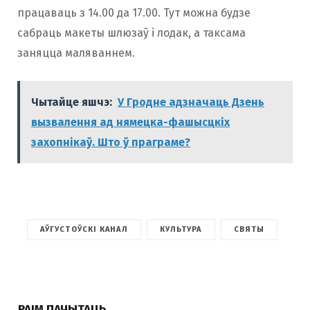
працаваць з 14.00 да 17.00. Тут можна будзе
сабраць макеты шлюзаў і лодак, а таксама
заняцца маляваннем.
Чытайце яшчэ:
У Гродне адзначаць Дзень
вызвалення ад нямецка-фашысцкіх
захопнікаў. Што ў праграме?
АЎГУСТОЎСКІ КАНАЛ
КУЛЬТУРА
СВЯТЫ
РАІМ ПАЧЫТАЦЬ