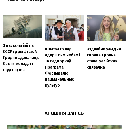
З настальгіяй па
Кінатэатр пад
Хэдлайнерам Дня
СССР і дрыфтам. У
адкрытым небам і
горада Гродна
Гродне адзначаць
16 падворкаў.
стане расійская
Дзень моладзі і
Праграма
спявачка
студэнцтва
Фестывалю
нацыянальных
культур
АПОШНІЯ ЗАПІСЫ