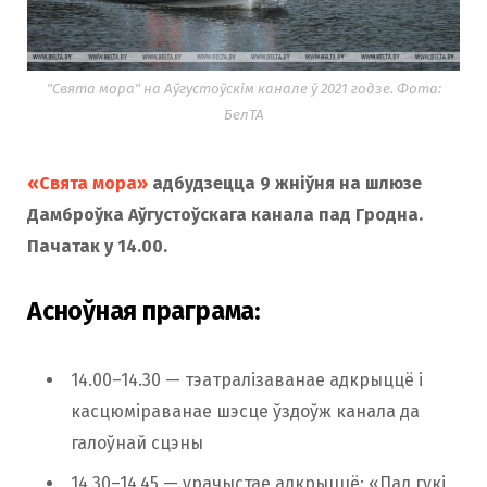
"Свята мора" на Аўгустоўскім канале ў 2021 годзе. Фота:
БелТА
«Свята мора»
адбудзецца 9 жніўня на шлюзе
Дамброўка Аўгустоўскага канала пад Гродна.
Пачатак у 14.00.
Асноўная праграма:
14.00–14.30 — тэатралізаванае адкрыццё і
касцюміраванае шэсце ўздоўж канала да
галоўнай сцэны
14.30–14.45 — урачыстае адкрыццё: «Пад гукі