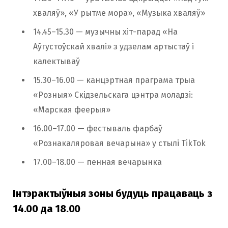
хваляў», «У рытме мора», «Музыка хваляў»
14.45–15.30 — музычны хіт-парад «На
Аўгустоўскай хвалі» з удзелам артыстаў і
калектываў
15.30–16.00 — канцэртная праграма трыа
«Розныя» Скідзельскага цэнтра моладзі:
«Марская феерыя»
16.00–17.00 — фестываль фарбаў
«Рознакаляровая вечарына» у стылі TikTok
17.00–18.00 — пенная вечарынка
Інтэрактыўныя зоны будуць працаваць
з
14.00 да 18.00