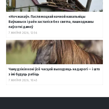
«Ноч жахаў». Пасля моцнай начной навальніцы
Ваўкавыск і раён засталіся без святла, пашкоджаны
паўсотні дамоў
7 ЖНІЎНЯ 2026, 12:56
Чаму дзікія коні ўсё часцей выходзяць на дарогі — і што
з імі будуць рабіць
7 ЖНІЎНЯ 2026, 10:45