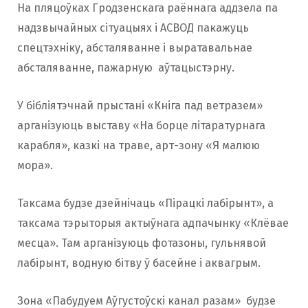
На пляцоўках Гродзенскага раённага аддзела па
надзвычайных сітуацыях і АСВОД пакажуць
спецтэхніку, абсталяванне і выратавальнае
абсталяванне, пажарную аўтацыстэрну.
У бібліятэчнай прыстані «Кніга пад ветразем»
арганізуюць выставу «На борце літаратурнага
карабля», казкі на траве, арт-зону «Я малюю
мора».
Таксама будзе дзейнічаць «Пірацкі лабірынт», а
таксама тэрыторыя актыўнага адпачынку «Клёвае
месца». Там арганізуюць фотазоны, гульнявой
лабірынт, водную бітву ў басейне і аквагрым.
Зона «Пабудуем Аўгустоўскі канал разам» будзе