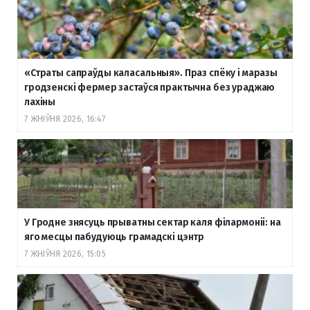
«Страты сапраўды каласальныя». Праз спёку і маразы
гродзенскі фермер застаўся практычна без ураджаю
лахіны
7 ЖНІЎНЯ 2026, 16:47
У Гродне знясуць прыватны сектар каля філармоніі: на
яго месцы пабудуюць грамадскі цэнтр
7 ЖНІЎНЯ 2026, 15:05