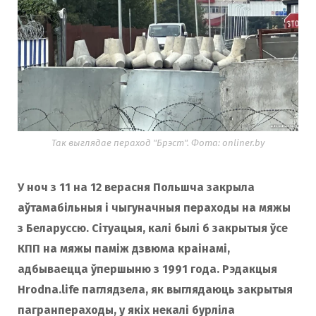
Так выглядае пераход "Брэст". Фота: onliner.by
У ноч з 11 на 12 верасня Польшча закрыла
аўтамабільныя і чыгуначныя пераходы на мяжы
з Беларуссю. Сітуацыя, калі былі б закрытыя ўсе
КПП на мяжы паміж дзвюма краінамі,
адбываецца ўпершыню з 1991 года. Рэдакцыя
Hrodna.life паглядзела, як выглядаюць закрытыя
пагранпераходы, у якіх некалі бурліла