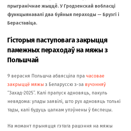
прыгранічнае жыццё. У Гродзенскай вобласці
функцыянавалі два буйныя пераходы —
Брузгі
і
Бераставіца
.
Гісторыя паступовага закрыцця
памежных пераходаў на мяжы з
Польшчай
9 верасня Польшча абвясціла пра
часовае
закрыццё мяжы
з Беларуссю з-за
вучэнняў
“Захад-2025”. Калі прапуск адновяць, пакуль
невядома: улады заявілі, што рух адновяць толькі
тады, калі будуць цалкам упэўнены ў бяспецы.
На момант прыняцця гэтага рашэння на мяжы