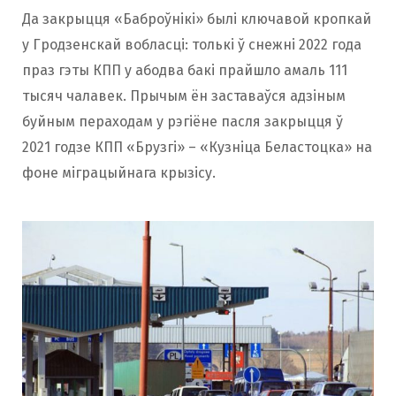
Да закрыцця «Баброўнікі» былі ключавой кропкай
у Гродзенскай вобласці: толькі ў снежні 2022 года
праз гэты КПП у абодва бакі прайшло амаль 111
тысяч чалавек. Прычым ён заставаўся адзіным
буйным пераходам у рэгіёне пасля закрыцця ў
2021 годзе КПП «Брузгі» – «Кузніца Беластоцка» на
фоне міграцыйнага крызісу.