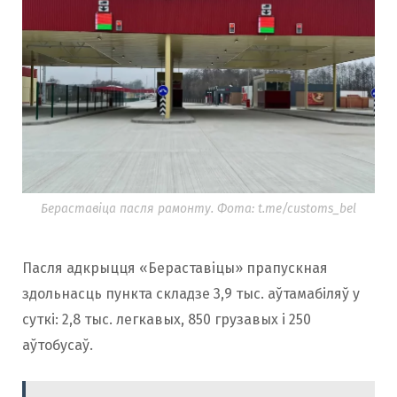
Бераставіца пасля рамонту. Фота: t.me/customs_bel
Пасля адкрыцця «Бераставіцы» прапускная
здольнасць пункта складзе 3,9 тыс. аўтамабіляў у
суткі: 2,8 тыс. легкавых, 850 грузавых і 250
аўтобусаў.