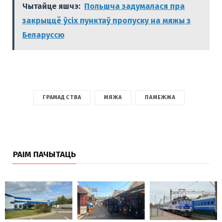
Чытайце яшчэ:
Польшча задумалася пра
закрыццё ўсіх пунктаў пропуску на мяжы з
Беларуссю
ГРАМАДСТВА
МЯЖА
ПАМЕЖЖА
РАІМ ПАЧЫТАЦЬ