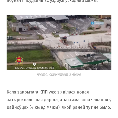
поўнач і поўдзень ЕС уздоўж усходняй мяжы.
Фота: скрыншот з відэа
Каля закрытага КПП ужо з’явілася новая
чатырохпалосная дарога, а таксама зона чакання ў
Вайноўцах (4 км ад мяжы), якой раней тут не было.