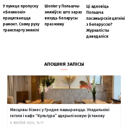
Шопінг у Польшчы
У пункце пропуску
Ці адновіць
змяніўся: што зараз
«Беняконі»
Польшча
вязуць беларусы
працягваецца
пасажырскія цягнікі
праз мяжу
рамонт. Схему руху
з Беларуссю?
транспарту змянілі
Журналісты
даведаліся
АПОШНІЯ ЗАПІСЫ
Мясцовы бізнес у Гродне пашыраецца. Уладальнікі
гатэля і кафэ “Культура” адкрылі новую ўстанову
6 ЖНІЎНЯ 2026, 14:17