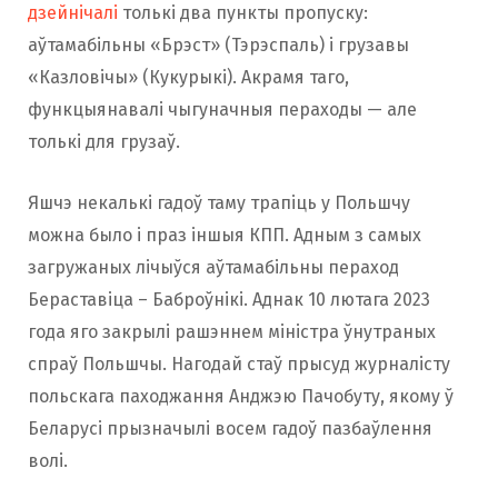
дзейнічалі
толькі два пункты пропуску:
аўтамабільны «Брэст» (Тэрэспаль) і грузавы
«Казловічы» (Кукурыкі). Акрамя таго,
функцыянавалі чыгуначныя пераходы — але
толькі для грузаў.
Яшчэ некалькі гадоў таму трапіць у Польшчу
можна было і праз іншыя КПП. Адным з самых
загружаных лічыўся аўтамабільны пераход
Бераставіца – Баброўнікі. Аднак 10 лютага 2023
года яго закрылі рашэннем міністра ўнутраных
спраў Польшчы. Нагодай стаў прысуд журналісту
польскага паходжання Анджэю Пачобуту, якому ў
Беларусі прызначылі восем гадоў пазбаўлення
волі.