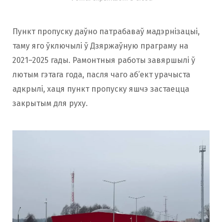
Пункт пропуску даўно патрабаваў мадэрнізацыі,
таму яго ўключылі ў Дзяржаўную праграму на
2021–2025 гады. Рамонтныя работы завяршылі ў
лютым гэтага года, пасля чаго аб’ект урачыста
адкрылі, хаця пункт пропуску яшчэ застаецца
закрытым для руху.