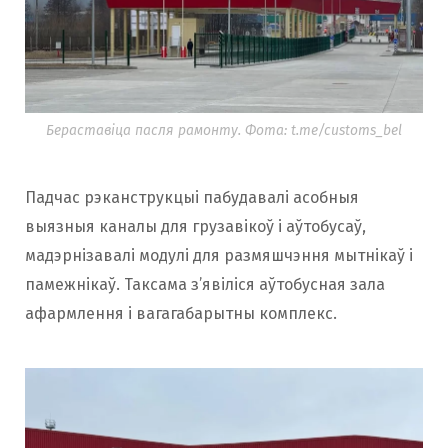
Бераставіца пасля рамонту. Фота: t.me/customs_bel
Падчас рэканструкцыі пабудавалі асобныя
выязныя каналы для грузавікоў і аўтобусаў,
мадэрнізавалі модулі для размяшчэння мытнікаў і
памежнікаў. Таксама з’явіліся аўтобусная зала
афармлення і вагагабарытны комплекс.