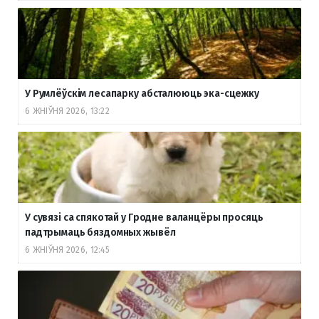
У Румлёўскім лесапарку абсталююць эка-сцежку
6 ЖНІЎНЯ 2026, 13:22
У сувязі са спякотай у Гродне валанцёры просяць
падтрымаць бяздомных жывёл
6 ЖНІЎНЯ 2026, 12:45