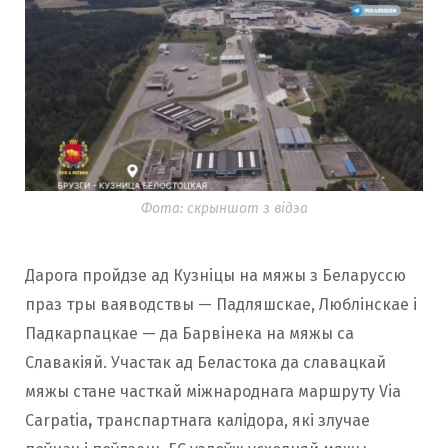
Фота: скрыншот з відэа
Дарога пройдзе ад Кузніцы на мяжы з Беларуссю
праз тры ваяводствы — Падляшскае, Люблінскае і
Падкарпацкае — да Барвінека на мяжы са
Славакіяй. Участак ад Беластока да славацкай
мяжы стане часткай міжнароднага маршруту
Via
Carpatia
,
транспартнага калідора, які злучае