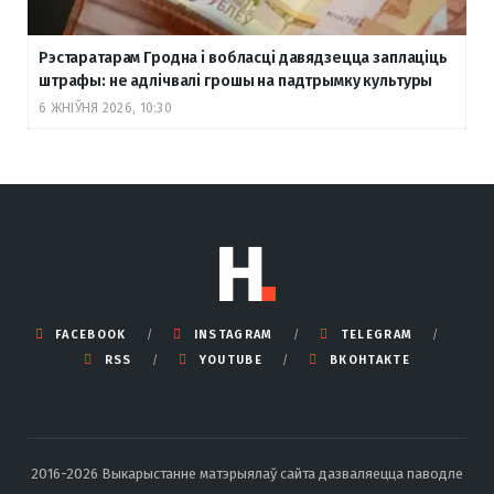
Рэстаратарам Гродна і вобласці давядзецца заплаціць
штрафы: не адлічвалі грошы на падтрымку культуры
6 ЖНІЎНЯ 2026, 10:30
FACEBOOK
INSTAGRAM
TELEGRAM
RSS
YOUTUBE
ВКОНТАКТЕ
2016-2026 Выкарыстанне матэрыялаў сайта дазваляецца паводле