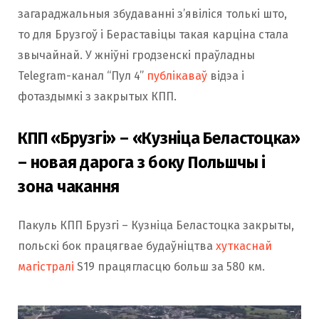
загараджальныя збудаванні з’явіліся толькі што,
то для Брузгоў і Бераставіцы такая карціна стала
звычайнай. У жніўні гродзенскі праўладны
Telegram-канал “Пул 4”
публікаваў
відэа і
фотаздымкі з закрытых КПП.
КПП «Брузгі» – «Кузніца Беластоцка»
– новая дарога з боку Польшчы і
зона чакання
Пакуль КПП Брузгі – Кузніца Беластоцка закрыты,
польскі бок працягвае будаўніцтва
хуткаснай
магістралі
S19 працягласцю больш за 580 км.