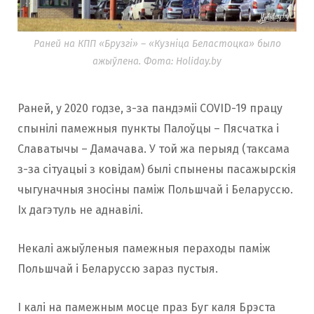
Раней на КПП «Брузгі» – «Кузніца Беластоцка» было
ажыўлена. Фота: Holiday.by
Раней, у 2020 годзе, з-за пандэміі COVID-19 працу
спынілі памежныя пункты Палоўцы – Пясчатка і
Славатычы – Дамачава. У той жа перыяд (таксама
з-за сітуацыі з ковідам) былі спынены пасажырскія
чыгуначныя зносіны паміж Польшчай і Беларуссю.
Іх дагэтуль не аднавілі.
Некалі ажыўленыя памежныя пераходы паміж
Польшчай і Беларуссю зараз пустыя.
І калі на памежным мосце праз Буг каля Брэста