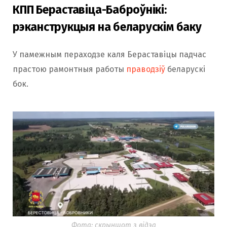
КПП Бераставіца-Баброўнікі:
рэканструкцыя на беларускім баку
У памежным пераходзе каля Бераставіцы падчас
прастою рамонтныя работы
праводзіў
беларускі
бок.
Фота: скрыншот з відэа