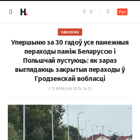
F
I
Рус
a
n
c
s
e
t
b
a
o
g
ПАМЕЖЖА
o
r
k
a
Упершыню за 30 гадоў усе памежныя
m
пераходы паміж Беларуссю і
Польшчай пустуюць: як зараз
выглядаюць закрытыя пераходы ў
Гродзенскай вобласці
12 ВЕРАСНЯ 2025, 14:23