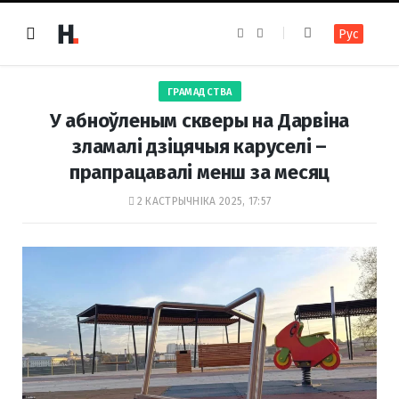
F
I
Рус
a
n
c
s
e
t
b
a
o
g
ГРАМАДСТВА
o
r
k
a
У абноўленым скверы на Дарвіна
m
зламалі дзіцячыя каруселі –
прапрацавалі менш за месяц
2 КАСТРЫЧНІКА 2025, 17:57