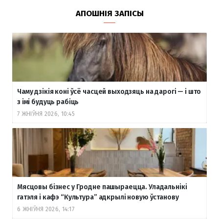
АПОШНІЯ ЗАПІСЫ
Чаму дзікія коні ўсё часцей выходзяць на дарогі — і што
з імі будуць рабіць
7 ЖНІЎНЯ 2026, 10:45
Мясцовы бізнес у Гродне пашыраецца. Уладальнікі
гатэля і кафэ “Культура” адкрылі новую ўстанову
6 ЖНІЎНЯ 2026, 14:17