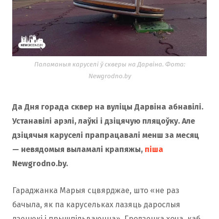
Паламаныя каруселі ў скверы на Дарвіна. Фота:
Newgrodno.by
Да Дня горада сквер на вуліцы Дарвіна абнавілі.
Устанавілі арэлі, лаўкі і дзіцячую пляцоўку. Але
дзіцячыя каруселі прапрацавалі менш за месяц
— невядомыя выламалі крапяжы,
піша
Newgrodno.by.
Гараджанка Марыя сцвярджае, што «не раз
бачыла, як па карусельках лазяць дарослыя
дзецюкі і прышпільваюцца». Гродзенка хоча, каб