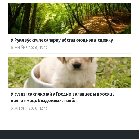
У Румлёўскім лесапарку абсталююць эка-сцежку
6 ЖНІЎНЯ 2026, 13:22
У сувязі са спякотай у Гродне валанцёры просяць
падтрымаць бяздомных жывёл
6 ЖНІЎНЯ 2026, 12:45