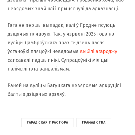
невядомых знайшлі і прыцягнулі да адказнасці.
Гэта не першы выпадак, калі ў Гродне псуюць
дзіцячыя пляцоўкі. Так, у чэрвені 2025 года на
вуліцы Дамброўскага праз тыдзень пасля
ўстаноўкі пляцоўкі невядомыя
выбілі агароджу
і
сапсавалі падшыпнікі. Супрацоўнікі міліцыі
палічылі гэта вандалізмам.
Раней на вуліцы Багуцкага невядомыя адкруцілі
балты з дзіцячых арэляў.
ГАРАДСКАЯ ПРАСТОРА
ГРАМАДСТВА