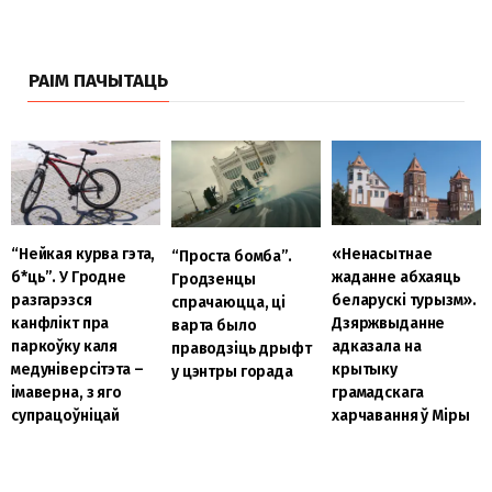
РАІМ ПАЧЫТАЦЬ
“Нейкая курва гэта,
«Ненасытнае
“Проста бомба”.
б
*ць”. У Гродне
жаданне абхаяць
Гродзенцы
разгарэзся
беларускі турызм».
спрачаюцца, ці
канфлікт пра
Дзяржвыданне
варта было
паркоўку каля
адказала на
праводзіць дрыфт
медуніверсітэта –
крытыку
у цэнтры горада
імаверна, з яго
грамадскага
супрацоўніцай
харчавання ў Міры