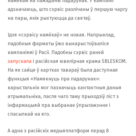
намёкам на пажаданы падарунак. У кампаніі
адзначаюць, што сэрвіс разлічаны ў першую чаргу
на пары, якія рыхтуюцца да святаў.
Ідэя «сэрвісу намёкаў» не новая. Напрыклад,
падобныя фарматы ўжо выкарыстоўваліся
кампаніямі ў Расіі. Падобны сэрвіс раней
запускала
і расійская ювелірная крама SBLESKOM.
На яе сайце ў картках тавараў была даступная
функцыя «Намякнуць пра падарунак»:
карыстальнік мог пазначыць кантактныя даныя
атрымальніка, пасля чаго таму прыходзіў ліст з
інфармацыяй пра выбранае ўпрыгажэнне і
спасылкай на яго.
А адна з расійскіх медыяплатформ перад 8