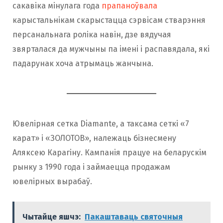
сакавіка мінулага года
прапаноўвала
карыстальнікам скарыстацца сэрвісам стварэння
персанальнага роліка навін, дзе вядучая
звярталася да мужчыны па імені і распавядала, які
падарунак хоча атрымаць жанчына.
Ювелірная сетка Diamante, а таксама сеткі «7
карат» і «ЗОЛОТОВ», належаць бізнесмену
Аляксею Карагіну. Кампанія працуе на беларускім
рынку з 1990 года і займаецца продажам
ювелірных вырабаў.
Чытайце яшчэ:
Пакаштаваць святочныя