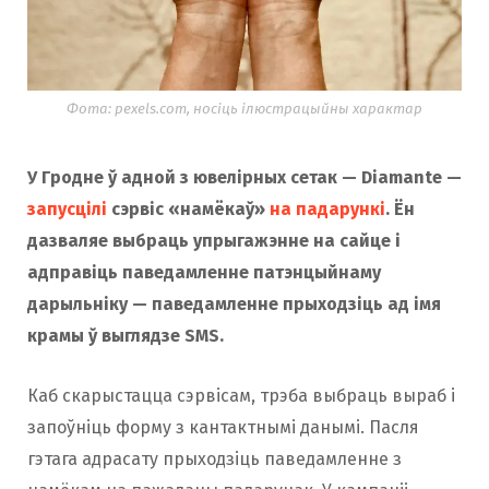
Фота: pexels.com, носіць ілюстрацыйны характар
У Гродне ў адной з ювелірных сетак — Diamante —
запусцілі
сэрвіс «намёкаў»
на падарункі
. Ён
дазваляе выбраць упрыгажэнне на сайце і
адправіць паведамленне патэнцыйнаму
дарыльніку — паведамленне прыходзіць ад імя
крамы ў выглядзе SMS.
Каб скарыстацца сэрвісам, трэба выбраць выраб і
запоўніць форму з кантактнымі данымі. Пасля
гэтага адрасату прыходзіць паведамленне з