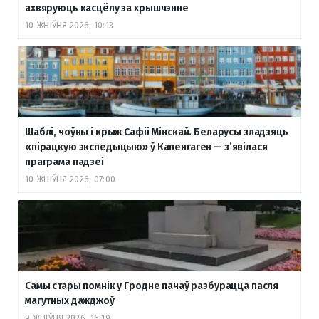
ахвяруюць касцёлу за хрышчэнне
10 ЖНІЎНЯ 2026, 10:13
Шаблі, чоўны і крыж Сафіі Мінскай. Беларусы зладзяць
«пірацкую экспедыцыю» ў Капенгаген — з’явілася
праграма падзеі
10 ЖНІЎНЯ 2026, 07:00
Самы стары помнік у Гродне пачаў разбурацца пасля
магутных дажджоў
9 ЖНІЎНЯ 2026, 16:19