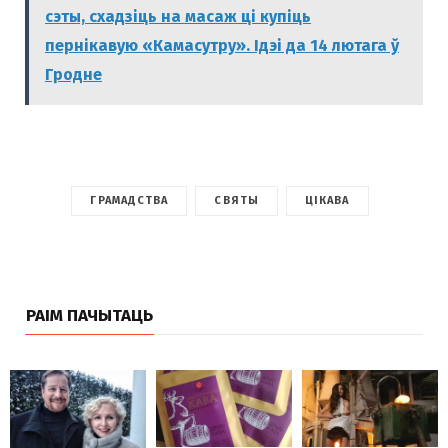
сэты, схадзіць на масаж ці купіць
пернікавую «Камасутру». Ідэі да 14 лютага ў
Гродне
ГРАМАДСТВА
СВЯТЫ
ЦІКАВА
РАІМ ПАЧЫТАЦЬ