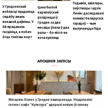
Гедымін, авіятары,
У Гродзенскай
Цана былой
паўстанцы і адзін
вобласці прадаюць
каралеўскай
Ленін: даследавалі
сядзібу амаль
рэзідэнцыі ў
помнікі беларускіх
векавой даўніны. У
Гродне за два
гарадоў – чым
ёй працавала
месяцы ўпала ў два
вылучаецца Ліда
гасцініца, а побач
разы – бо ніхто не
ёсць тэнісны корт
хоча купляць
АПОШНІЯ ЗАПІСЫ
Мясцовы бізнес у Гродне пашыраецца. Уладальнікі
гатэля і кафэ “Культура” адкрылі новую ўстанову