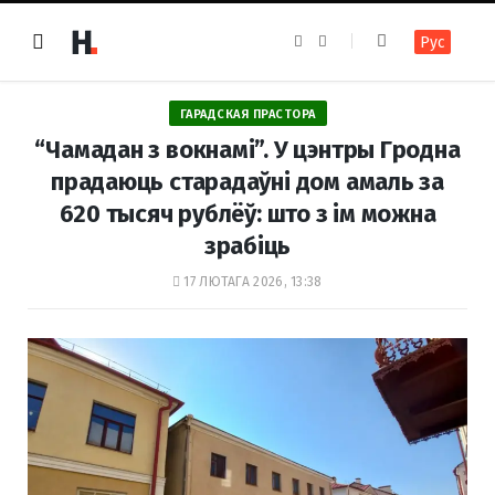
F
I
Рус
a
n
c
s
e
t
b
a
o
g
ГАРАДСКАЯ ПРАСТОРА
o
r
k
a
“Чамадан з вокнамі”. У цэнтры Гродна
m
прадаюць старадаўні дом амаль за
620 тысяч рублёў: што з ім можна
зрабіць
17 ЛЮТАГА 2026, 13:38