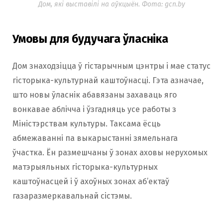
Дом, які выставілі на аўкцыён. Фота: gcn.by
Умовы для будучага ўласніка
Дом знаходзіцца ў гістарычным цэнтры і мае статус
гісторыка-культурнай каштоўнасці. Гэта азначае,
што новы ўласнік абавязаны захаваць яго
вонкавае аблічча і ўзгадняць усе работы з
Міністэрствам культуры. Таксама ёсць
абмежаванні па выкарыстанні зямельнага
ўчастка. Ён размешчаны ў зонах аховы нерухомых
матэрыяльных гісторыка-культурных
каштоўнасцей і ў ахоўных зонах аб’ектаў
газаразмеркавальнай сістэмы.