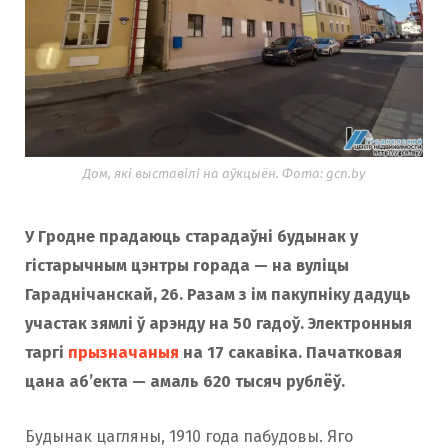
Дом, які выставілі на аўкцыён. Фота: gcn.by
У Гродне прадаюць старадаўні будынак у
гістарычным цэнтры горада — на вуліцы
Гараднічанскай, 26. Разам з ім пакупніку дадуць
участак зямлі ў арэнду на 50 гадоў. Электронныя
таргі
прызначаныя
на 17 сакавіка. Пачатковая
цана аб’екта — амаль 620 тысяч рублёў.
Будынак цагляны, 1910 года пабудовы. Яго