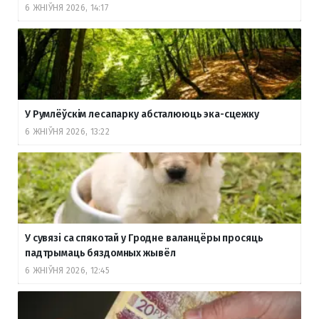
6 ЖНІЎНЯ 2026, 14:17
У Румлёўскім лесапарку абсталююць эка-сцежку
6 ЖНІЎНЯ 2026, 13:22
У сувязі са спякотай у Гродне валанцёры просяць
падтрымаць бяздомных жывёл
6 ЖНІЎНЯ 2026, 12:45