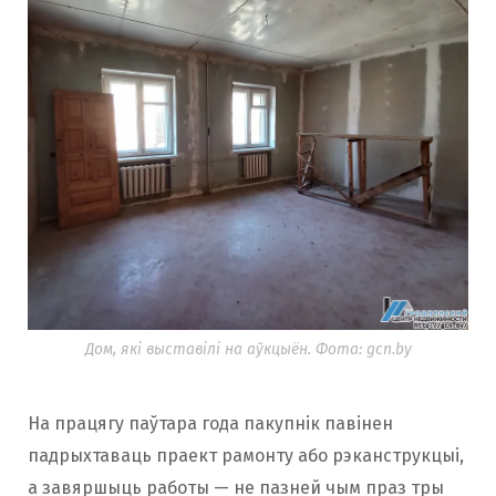
Дом, які выставілі на аўкцыён. Фота: gcn.by
На працягу паўтара года пакупнік павінен
падрыхтаваць праект рамонту або рэканструкцыі,
а завяршыць работы — не пазней чым праз тры