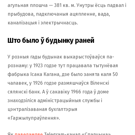
агульная плошча — 381 кв. м. Унутры ёсць падвал і
прыбудова, падключаныя ацяпленне, вада,
каналізацыя і электрычнасць.
Што было ў будынку раней
У розныя гады будынак выкарыстоўваўся па-
рознаму: у 1923 годзе тут працавала тытунёвая
фабрыка Ісака Кагана, дзе было занята каля 50
чалавек, у 1926 годзе размяшчаўся Віленскі
сялянскі банк. А ў сакавіку 1966 года ў доме
знаходзіліся адміністрацыйныя службы і
цэнтралізаваная бухгалтэрыя
«Гаржылупраўлення».
Як
паведамляе
Telegram-канал «Спадчына»,