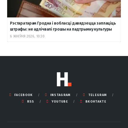
Рэстаратарам Гродна і вобласці давядзецца заплаціць
штрафы: не адлічвалі грошы на падтрымку культуры
6 ЖНІЎНЯ 2026, 10:30
FACEBOOK
INSTAGRAM
TELEGRAM
RSS
YOUTUBE
ВКОНТАКТЕ