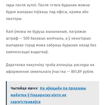
гады пасля куплі. Пасля гэтага будынак можна
будзе выкарыстоўваць пад офісы, крамы або
кватэры.
Калі ўмовы не будуць выкананыя, пагражае
штраф — 500 базавых велічынь, а ў некаторых
выпадках горад можа забраць будынак назад без
кампенсацыі выдаткаў.
Дадаткова пакупніку трэба аплаціць расходы на
афармленне зямельнага ўчастка — 861,89 рубля.
Чытайце яшчэ:
На аўкцыён па продажы
маёнтка ў Падароску ніхто не
зарэгістраваўся