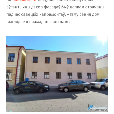
аўтэнтычны дэкор фасадаў быў цалкам страчаны
падчас савецкіх капрамонтаў, «таму сёння дом
выглядае як чамадан з вокнамі».