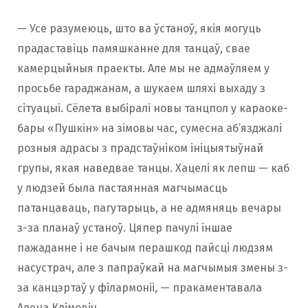
— Усе разумеюць, што ва ўстаноў, якія могуць
прадаставіць памяшканне для танцаў, свае
камерцыйныя праекты. Але мы не адмаўляем у
просьбе гараджанам, а шукаем шляхі выхаду з
сітуацыі. Сёлета выбіралі новы танцпол у караоке-
бары «Пушкін» на зімовы час, сумесна аб’язджалі
розныя адрасы з прадстаўніком ініцыятыўнай
групы, якая наведвае танцы. Хацелі як лепш — каб
у людзей была пастаянная магчымасць
патанцаваць, пагутарыць, а не адмяняць вечары
з-за планаў устаноў. Цяпер пачулі іншае
пажаданне і не бачым перашкод пайсці людзям
насустрач, але з папраўкай на магчымыя змены з-
за канцэртаў у філармоніі, — пракаментавала
Алена Клімовіч.