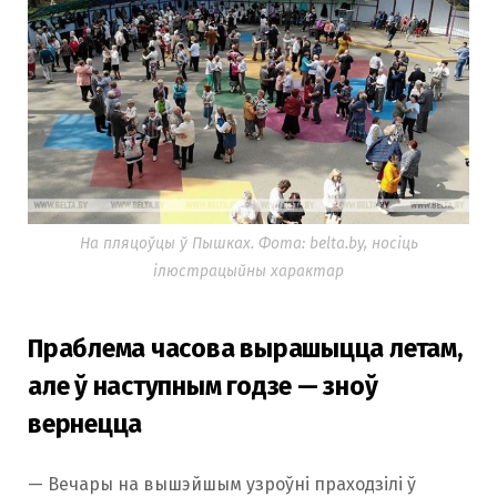
На пляцоўцы ў Пышках. Фота: belta.by, носіць
ілюстрацыйны характар
Праблема часова вырашыцца летам,
але ў наступным годзе — зноў
вернецца
— Вечары на вышэйшым узроўні праходзілі ў