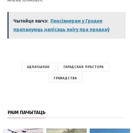
Чытайце яшчэ:
Пенсіянерам у Гродне
прапануюць напісаць кнігу пра продкаў
АДПАЧЫНАК
ГАРАДСКАЯ ПРАСТОРА
ГРАМАДСТВА
РАІМ ПАЧЫТАЦЬ