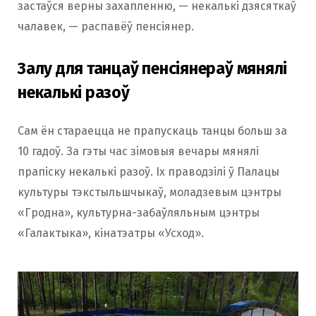
застаўся верны захапленню, — некалькі дзясяткаў
чалавек, — распавёў пенсіянер.
Залу для танцаў пенсіянераў мянялі
некалькі разоў
Сам ён стараецца не прапускаць танцы больш за
10 гадоў. За гэты час зімовыя вечары мянялі
прапіску некалькі разоў. Іх праводзілі ў Палацы
культуры тэкстыльшчыкаў, моладзевым цэнтры
«Гродна», культурна-забаўляльным цэнтры
«Галактыка», кінатэатры «Усход».