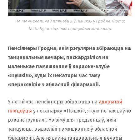
На танцавальнай пляцоўцы ў Пышках у Гродне. Фота:
belta.by, носіць ілюстрацыйны характар
Пенсіянеры Гродна, якія рэгулярна збіраюцца на
танцавальныя вечары, паскардзіліся на
маленькае памяшканне ў караоке-клубе
«Пушкін», куды іх некаторы час таму
«перасялілі» з абласной філармоніі.
У летні час пенсіянеры збіраюцца на
адкрытай
пляцоўцы
ў лесапарку «Пышкі», якую не так даўно
рэканструявалі. На зіму для гродзенцаў, якія
танцуюць, выдзелілі памяшканне ў абласной
філармоніі. Але нядаўна танцавальныя вечары