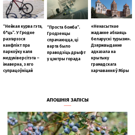
“Нейкая курва гэта,
«Ненасытнае
“Проста бомба”.
б
*ць”. У Гродне
жаданне абхаяць
Гродзенцы
разгарэзся
беларускі турызм».
спрачаюцца, ці
канфлікт пра
Дзяржвыданне
варта было
паркоўку каля
адказала на
праводзіць дрыфт
медуніверсітэта –
крытыку
у цэнтры горада
імаверна, з яго
грамадскага
супрацоўніцай
харчавання ў Міры
АПОШНІЯ ЗАПІСЫ