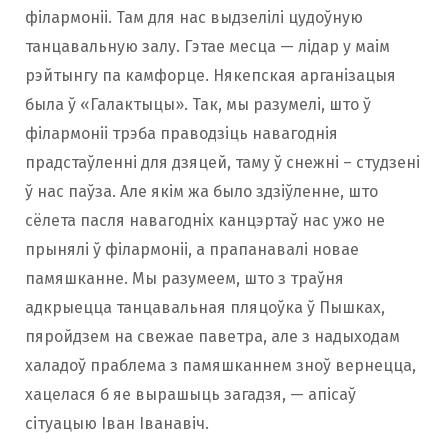
філармоніі. Там для нас выдзелілі цудоўную
танцавальную залу. Гэтае месца — лідар у маім
рэйтынгу па камфорце. Някепская арганізацыя
была ў «Галактыцы». Так, мы разумелі, што ў
філармоніі трэба праводзіць навагоднія
прадстаўленні для дзяцей, таму ў снежні – студзені
ў нас паўза. Але якім жа было здзіўленне, што
сёлета пасля навагодніх канцэртаў нас ужо не
прынялі ў філармоніі, а прапанавалі новае
памяшканне. Мы разумеем, што з траўня
адкрыецца танцавальная пляцоўка ў Пышках,
пяройдзем на свежае паветра, але з надыходам
халадоў праблема з памяшканнем зноў вернецца,
хацелася б яе вырашыць загадзя, — апісаў
сітуацыю Іван Іванавіч.