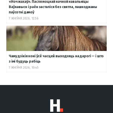
«Ноч жахаў». Пасля моцнай начной навальніцы
Ваўкавыск і раён засталіся без святла, пашкоджаны
паўсотні дамоў
7 ЖНІЎНЯ 2026, 12:56
Чаму дзікія коні ўсё часцей выходзяць на дарогі — і што
з імі будуць рабіць
7 ЖНІЎНЯ 2026, 10:45