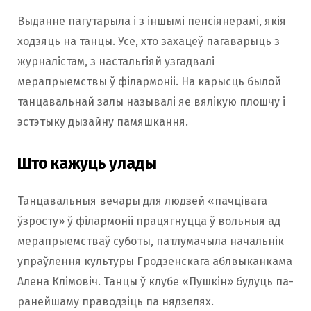
Выданне пагутарыла і з іншымі пенсіянерамі, якія
ходзяць на танцы. Усе, хто захацеў пагаварыць з
журналістам, з настальгіяй узгадвалі
мерапрыемствы ў філармоніі. На карысць былой
танцавальнай залы называлі яе вялікую плошчу і
эстэтыку дызайну памяшкання.
Што кажуць улады
Танцавальныя вечары для людзей «пачцівага
ўзросту» ў філармоніі працягнуцца ў вольныя ад
мерапрыемстваў суботы, патлумачыла начальнік
упраўлення культуры Гродзенскага аблвыканкама
Алена Клімовіч. Танцы ў клубе «Пушкін» будуць па-
ранейшаму праводзіць па нядзелях.