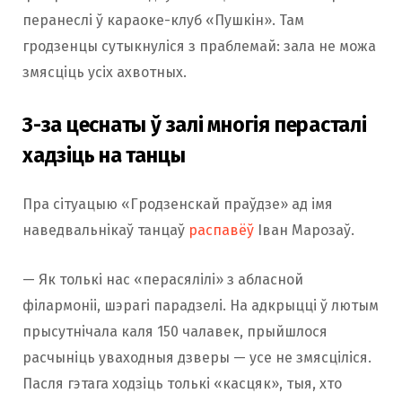
перанеслі ў караоке-клуб «Пушкін». Там
гродзенцы сутыкнуліся з праблемай: зала не можа
змясціць усіх ахвотных.
З-за цеснаты ў залі многія перасталі
хадзіць на танцы
Пра сітуацыю «Гродзенскай праўдзе» ад імя
наведвальнікаў танцаў
распавёў
Іван Марозаў.
— Як толькі нас «перасялілі» з абласной
філармоніі, шэрагі парадзелі. На адкрыцці ў лютым
прысутнічала каля 150 чалавек, прыйшлося
расчыніць уваходныя дзверы — усе не змясціліся.
Пасля гэтага ходзіць толькі «касцяк», тыя, хто