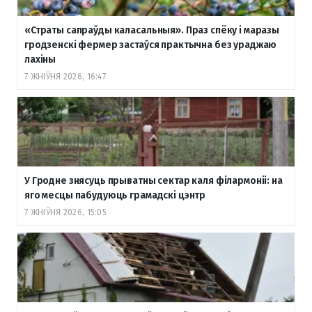
«Страты сапраўды каласальныя». Праз спёку і маразы
гродзенскі фермер застаўся практычна без ураджаю
лахіны
7 ЖНІЎНЯ 2026, 16:47
У Гродне знясуць прыватны сектар каля філармоніі: на
яго месцы пабудуюць грамадскі цэнтр
7 ЖНІЎНЯ 2026, 15:05