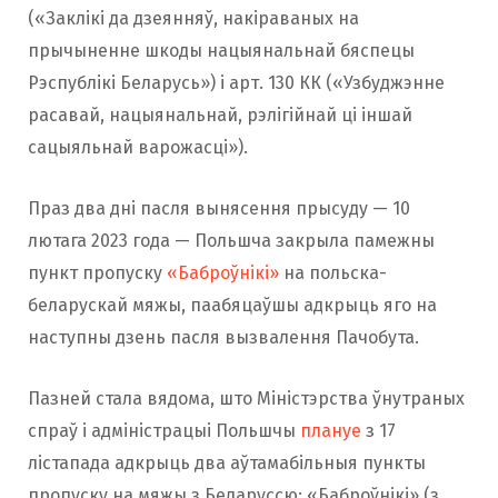
(«Заклікі да дзеянняў, накіраваных на
прычыненне шкоды нацыянальнай бяспецы
Рэспублікі Беларусь») і арт. 130 КК («Узбуджэнне
расавай, нацыянальнай, рэлігійнай ці іншай
сацыяльнай варожасці»).
Праз два дні пасля вынясення прысуду — 10
лютага 2023 года — Польшча закрыла памежны
пункт пропуску
«Баброўнікі»
на польска-
беларускай мяжы, паабяцаўшы адкрыць яго на
наступны дзень пасля вызвалення Пачобута.
Пазней стала вядома, што Міністэрства ўнутраных
спраў і адміністрацыі Польшчы
плануе
з 17
лістапада адкрыць два аўтамабільныя пункты
пропуску на мяжы з Беларуссю: «Баброўнікі» (з