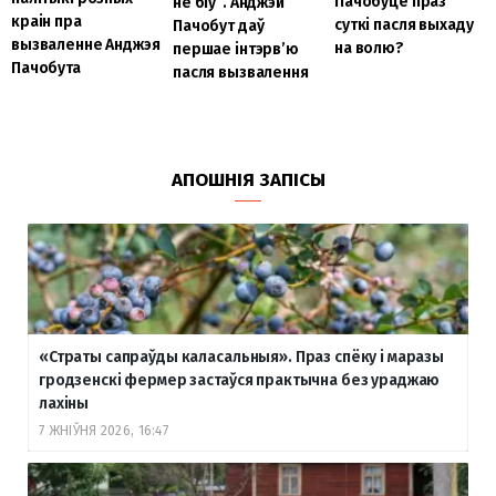
Пачобуце праз
не біў”. Анджэй
краін пра
суткі пасля выхаду
Пачобут даў
вызваленне Анджэя
на волю?
першае інтэрв’ю
Пачобута
пасля вызвалення
АПОШНІЯ ЗАПІСЫ
«Страты сапраўды каласальныя». Праз спёку і маразы
гродзенскі фермер застаўся практычна без ураджаю
лахіны
7 ЖНІЎНЯ 2026, 16:47