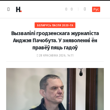
F
I
Рус
a
n
c
s
e
t
b
a
o
g
БЕЛАРУСЬ ПАСЛЯ 2020-ГА
o
r
k
a
Вызвалілі гродзенскага журналіста
m
Анджэя Пачобута. У зняволенні ён
правёў пяць гадоў
28 КРАСАВІКА 2026, 14:11