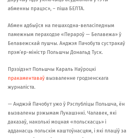
абменны працэс», – піша БЕЛТА.
Абмен адбыўся на пешаходна-веласіпедным
памежным пераходзе «Перароў — Белавежа» ў
Белавежскай пушчы. Анджэя Пачобута сустракаў
прэм’ер-міністр Польшчы Дональд Туск.
Прэзідэнт Польшчы Караль Наўроцкі
пракаментаваў
вызваленне гродзенскага
журналіста.
— Анджэй Пачобут ужо ў Рэспубліцы Польшча, ён
вызвалены рэжымам Лукашэнкі. Чалавек, які
даказаў, наколькі моцная «польскасць» і
адданасць польскім каштоўнасцям, і які плаціў за