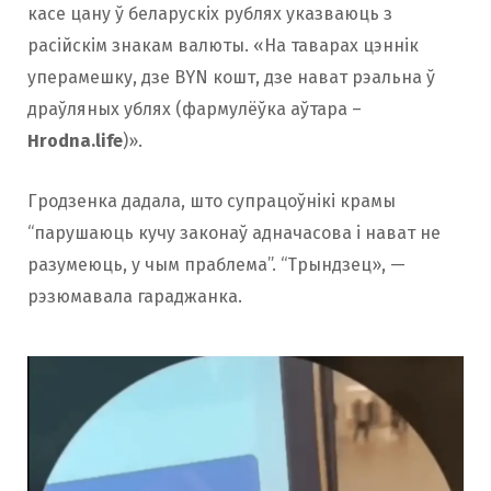
касе цану ў беларускіх рублях указваюць з
расійскім знакам валюты. «На таварах цэннік
уперамешку, дзе BYN кошт, дзе нават рэальна ў
драўляных ублях (фармулёўка аўтара –
Hrodna.life
)».
Гродзенка дадала, што супрацоўнікі крамы
“парушаюць кучу законаў адначасова і нават не
разумеюць, у чым праблема”. “Трындзец», —
рэзюмавала гараджанка.