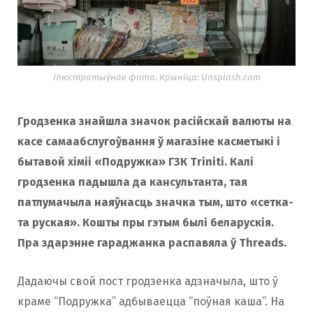
Ілюстратыўнае фота. Крыніца: Unsplash.com
Гродзенка знайшла значок расійскай валюты на
касе самаабслугоўвання ў магазіне касметыкі і
бытавой хіміі «Подружка» ГЗК Triniti. Калі
гродзенка падышла да кансультанта, тая
патлумачыла наяўнасць значка тым, што «сетка-
та руская». Кошты пры гэтым былі беларускія.
Пра здарэнне гараджанка распавяла ў Threads.
Дадаючы свой пост гродзенка адзначыла, што ў
краме “Подружка” адбываецца “поўная каша”. На