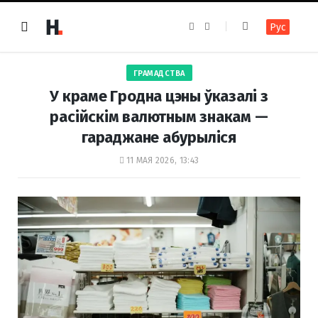
F
I
Рус
a
n
c
s
e
t
b
a
o
g
ГРАМАДСТВА
o
r
k
a
У краме Гродна цэны ўказалі з
m
расійскім валютным знакам —
гараджане абурыліся
11 МАЯ 2026, 13:43