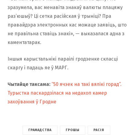
зразумела, вас менавіта знакаў валюты плацяжу
раз’юшыў? Ці сетка расійская ў трыніці? Пра
правайдэра электронных кас можаце заявіць, што
не правільна ставіць знакі», — выказалася адна з
каментатарак.
Іншыя карыстальнікі параілі гродзенке скласці
скаргу і падаць яе ў МАРГ.
Чытайце таксама:
“50 ячэек на такі вялікі горад”.
Турыстка паскардзілася на недахоп камер
захоўвання ў Гродне
ГРАМАДСТВА
ГРОШЫ
РАСІЯ