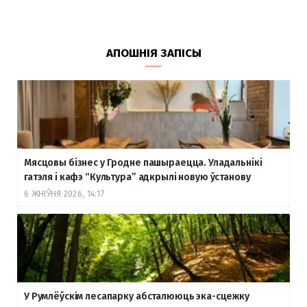
АПОШНІЯ ЗАПІСЫ
Мясцовы бізнес у Гродне пашыраецца. Уладальнікі
гатэля і кафэ “Культура” адкрылі новую ўстанову
6 ЖНІЎНЯ 2026, 14:17
У Румлёўскім лесапарку абсталююць эка-сцежку