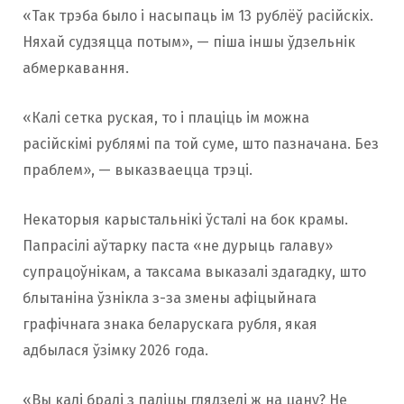
«Так трэба было і насыпаць ім 13 рублёў расійскіх.
Няхай судзяцца потым», — піша іншы ўдзельнік
абмеркавання.
«Калі сетка руская, то і плаціць ім можна
расійскімі рублямі па той суме, што пазначана. Без
праблем», — выказваецца трэці.
Некаторыя карыстальнікі ўсталі на бок крамы.
Папрасілі аўтарку паста «не дурыць галаву»
супрацоўнікам, а таксама выказалі здагадку, што
блытаніна ўзнікла з-за змены афіцыйнага
графічнага знака беларускага рубля, якая
адбылася ўзімку 2026 года.
«Вы калі бралі з паліцы глядзелі ж на цану? Не