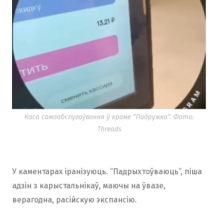
Каса самаабслугоўвання ў краме “Подружка”. Фота:
Threads
У каментарах іранізуюць. “Падрыхтоўваюць”, піша
адзін з карыстальнікаў, маючы на ​​ўвазе,
верагодна, расійскую экспансію.