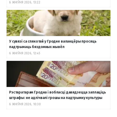
6 ЖНІЎНЯ 2026, 13:22
У сувязі са спякотай у Гродне валанцёры просяць
падтрымаць бяздомных жывёл
6 ЖНІЎНЯ 2026, 12:45
Рэстаратарам Гродна і вобласці давядзецца заплаціць
штрафы: не адлічвалі грошы на падтрымку культуры
6 ЖНІЎНЯ 2026, 10:30