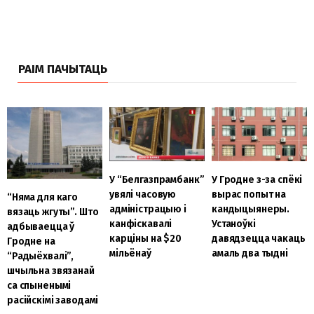
РАІМ ПАЧЫТАЦЬ
У “Белгазпрамбанк”
У Гродне з-за спёкі
увялі часовую
вырас попыт на
“Няма для каго
адміністрацыю і
кандыцыянеры.
вязаць жгуты”. Што
канфіскавалі
Устаноўкі
адбываецца ў
карціны на $20
давядзецца чакаць
Гродне на
мільёнаў
амаль два тыдні
“Радыёхвалі”,
шчыльна звязанай
са спыненымі
расійскімі заводамі