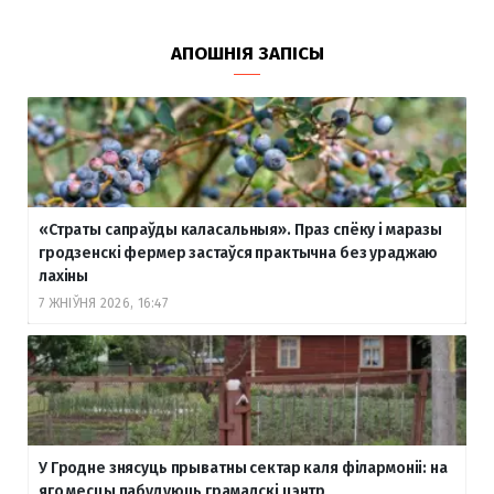
АПОШНІЯ ЗАПІСЫ
«Страты сапраўды каласальныя». Праз спёку і маразы
гродзенскі фермер застаўся практычна без ураджаю
лахіны
7 ЖНІЎНЯ 2026, 16:47
У Гродне знясуць прыватны сектар каля філармоніі: на
яго месцы пабудуюць грамадскі цэнтр