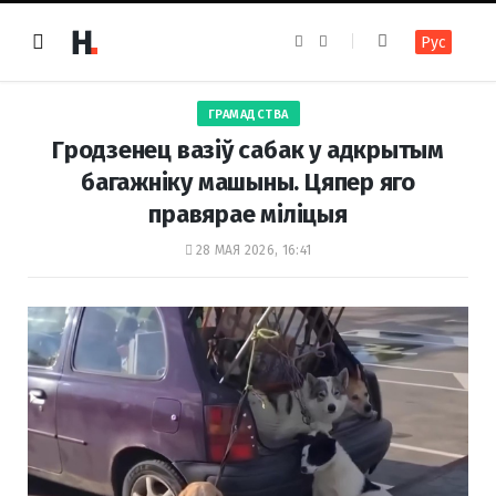
F
I
Рус
a
n
c
s
e
t
b
a
o
g
ГРАМАДСТВА
o
r
k
a
Гродзенец вазіў сабак у адкрытым
m
багажніку машыны. Цяпер яго
правярае міліцыя
28 МАЯ 2026, 16:41