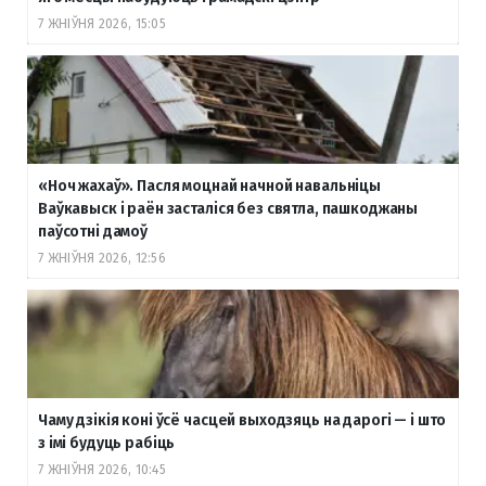
7 ЖНІЎНЯ 2026, 15:05
«Ноч жахаў». Пасля моцнай начной навальніцы
Ваўкавыск і раён засталіся без святла, пашкоджаны
паўсотні дамоў
7 ЖНІЎНЯ 2026, 12:56
Чаму дзікія коні ўсё часцей выходзяць на дарогі — і што
з імі будуць рабіць
7 ЖНІЎНЯ 2026, 10:45