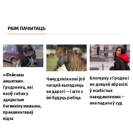
РАІМ ПАЧЫТАЦЬ
«Фэйкавы
Блогерку з Гродна і
Чаму дзікія коні ўсё
ажыятаж».
яе дзяцей абразілі
часцей выходзяць
Гродзенец, які
ў асабістых
на дарогі — і што з
вазіў сабак у
паведамленнях –
імі будуць рабіць
адкрытым
яна падала ў суд
багажніку машыны,
пракаментаваў
відэа