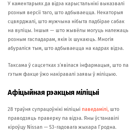
У каментарыях да відэа карыстальнікі выказвалі
розныя версіі таго, што адбываецца. Некаторыя
сцвярджалі, што мужчына нібыта падбірае сабак
на вуліцы. Іншыя — што жывёлы могуць належаць
розным гаспадарам, якія іх шукаюць. Многія
абураліся тым, што адбываецца на кадрах відэа.
Таксама ў сацсетках з’явілася інфармацыя, што па
гэтым факце ўжо накіравалі заявы ў міліцыю.
Афіцыйная рэакцыя міліцыі
28 траўня супрацоўнікі міліцыі
паведамілі,
што
праводзяць праверку па відэа. Яны ўстанавілі
кіроўцу Nissan — 53-гадовага жыхара Гродна.