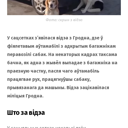
Фота: скрын з відэа
У сацсетках з’явілася відэа з Гродна, дзе ў
фіялетавым аўтамабілі з адкрытым багажнікам
перавозілі сабак. На некаторых кадрах таксама
бачна, як адна з жывёл выпадае з багажніка на
праезную частку, пасля чаго аўтамабіль
працягвае рух, працягнуўшы сабаку,
прывязанага да машыны. Відэа зацікавілася
міліцыя Гродна.
Што за відэа