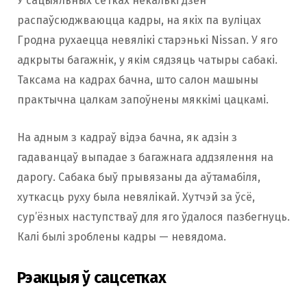
У сацыяльных сетках некалькі дзён
распаўсюджваюцца кадры, на якіх па вуліцах
Гродна рухаецца невялікі старэнькі Nissan. У яго
адкрыты багажнік, у якім сядзяць чатыры сабакі.
Таксама на кадрах бачна, што салон машыны
практычна цалкам запоўнены мяккімі цацкамі.
На адным з кадраў відэа бачна, як адзін з
гадаванцаў выпадае з багажнага аддзялення на
дарогу. Сабака быў прывязаны да аўтамабіля,
хуткасць руху была невялікай. Хутчэй за ўсё,
сур’ёзных наступстваў для яго ўдалося пазбегнуць.
Калі былі зроблены кадры — невядома.
Рэакцыя ў сацсетках