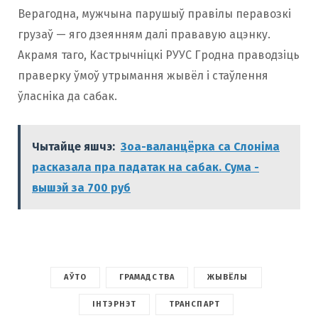
Верагодна, мужчына парушыў правілы перавозкі
грузаў — яго дзеянням далі прававую ацэнку.
Акрамя таго, Кастрычніцкі РУУС Гродна праводзіць
праверку ўмоў утрымання жывёл і стаўлення
ўласніка да сабак.
Чытайце яшчэ:
Зоа-валанцёрка са Слоніма
расказала пра падатак на сабак. Сума -
вышэй за 700 руб
АЎТО
ГРАМАДСТВА
ЖЫВЁЛЫ
ІНТЭРНЭТ
ТРАНСПАРТ