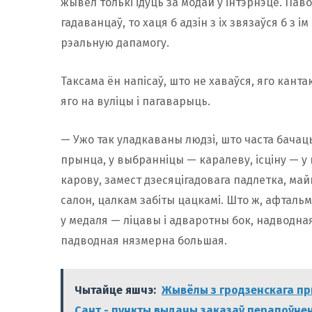
жывёл толькі ідуць за модай у інтэрнэце. Паво
гадаванцаў, то хаця б адзін з іх звязаўся б з 
рэальную дапамогу.
Таксама ён напісаў, што не хаваўся, яго канта
яго на вуліцы і пагаварыць.
— Ужо так уладкаваны людзі, што часта бачаць
прынца, у выбранніцы — каралеву, ісціну — у 
карову, замест дзесяцігадовага падлетка, май
салон, цалкам забіты цацкамі. Што ж, афтальм
у медаля — ліцавы і адваротны бок, надводна
падводная нязмерна большая.
Чытайце яшчэ:
Жывёлы з гродзенскага пр
Сант - пункты выдачы заказаў перапоўне