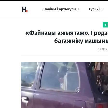
Навіны і артыкулы
Гульні
Г
«Фэйкавы ажыятаж». Гродзен
багажніку машыны
2 ЧЭР