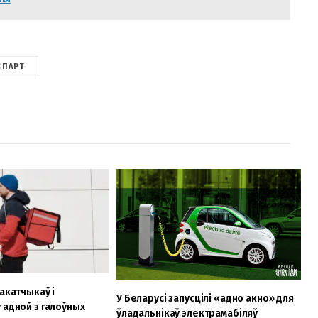
СПАРТ
акатчыкаў і
У Беларусі запусцілі «адно акно» для
 адной з галоўных
ўладальнікаў электрамабіляў