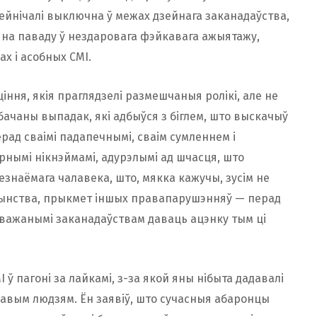
зейнічалі выключна ў межах дзейнага заканадаўства,
ы на паваду ў нездаровага фэйкавага ажыятажу,
х і асобных СМІ.
ння, якія праглядзелі размешчаныя ролікі, але не
бачаны выпадак, які адбыўся з біглем, што выскачыў
рад сваімі падапечнымі, сваім сумленнем і
арнымі нікнэймамі, адурэлымі ад шчасця, што
наёмага чалавека, што, мякка кажучы, зусім не
чынства, прыкмет іншых правапарушэнняў — перад
важанымі заканадаўствам даваць ацэнку тым ці
ў пагоні за лайкамі, з-за якой яны нібыта дадавалі
кавым людзям. Ён заявіў, што сучасныя абаронцы