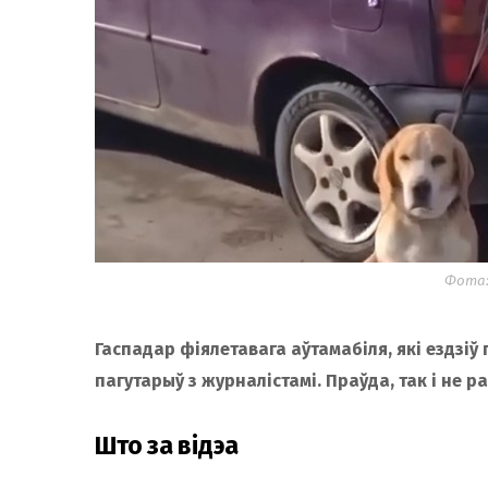
Фота:
Гаспадар фіялетавага аўтамабіля, які ездзіў
пагутарыў з журналістамі. Праўда, так і не 
Што за відэа