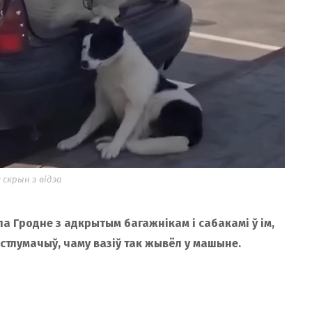
 скрын з відэа
 па Гродне з адкрытым багажнікам і сабакамі ў ім,
растлумачыў, чаму вазіў так жывёл у машыне.