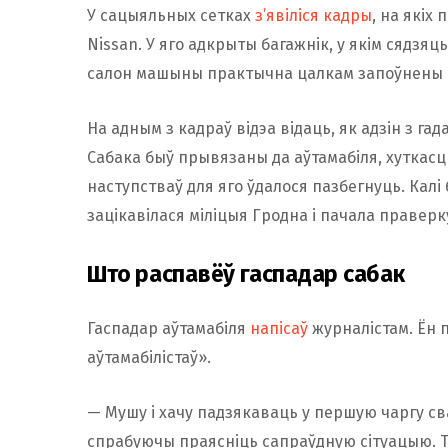
У сацыяльных сетках
з’явіліся кадры
, на якіх
Nissan. У яго адкрыты багажнік, у якім сядзяц
салон машыны практычна цалкам запоўнены м
На адным з кадраў відэа відаць, як адзін з г
Сабака быў прывязаны да аўтамабіля, хуткасць
наступстваў для яго ўдалося пазбегнуць. Калі
зацікавілася міліцыя Гродна і пачала праверк
Што распавёў гаспадар сабак
Гаспадар аўтамабіля
напісаў
журналістам. Ён п
аўтамабілістаў».
— Мушу і хачу падзякаваць у першую чаргу сва
спрабуючы праясніць сапраўдную сітуацыю. 