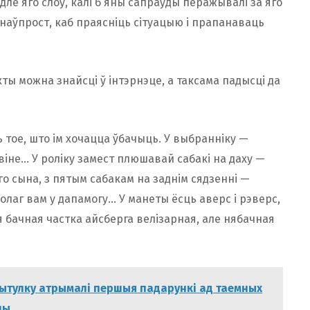
дле яго слоў, калі б яны сапраўды перажывалі за яго
ім наўпрост, каб праясніць сітуацыю і прапанаваць
кты можна знайсці ў інтэрнэце, а таксама падысці да
 тое, што ім хочацца ўбачыць. У выбранніку —
віне… У роліку замест плюшавай сабакі на даху —
го сына, з пятым сабакам на заднім сядзенні —
олаг вам у дапамогу… У манеты ёсць аверс і рэверс,
я бачная частка айсберга велізарная, але нябачная
ытулку атрымалі першыя падарункі ад таемных
ны