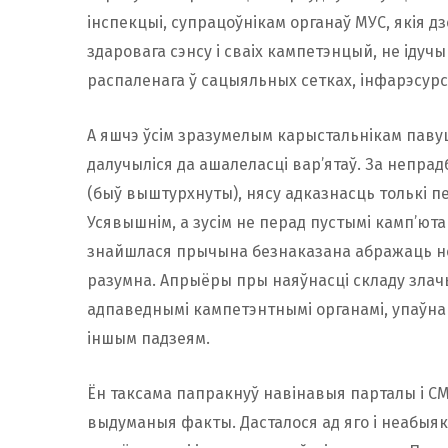
інспекцыі, супрацоўнікам органаў МУС, якія д
здаровага сэнсу і сваіх кампетэнцый, не ідуч
распаленага ў сацыяльных сетках, інфарэсурса
А яшчэ ўсім зразумелым карыстальнікам павуці
далучыліся да ашалеласці вар’ятаў. За непрад
(быў выштурхнуты), нясу адказнасць толькі пе
Усявышнім, а зусім не перад пустымі камп’ют
знайшлася прычына безнаказана абражаць нез
разумна. Апрыёры пры наяўнасці складу зла
адпаведнымі кампетэнтнымі органамі, упаўна
іншым падзеям.
Ён таксама папракнуў навінавыя парталы і СМІ 
выдуманыя факты. Дасталося ад яго і неабыя