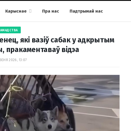
Карыснае
Пра нас
Падтрымай нас
РАМАДСТВА
ец, які вазіў сабак у адкрытым
, пракаментаваў відэа
ВЕНЯ 2026, 13:07