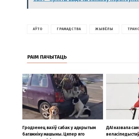
АЎТО
ГРАМАДСТВА
ЖЫВЁЛЫ
ТРАН
РАІМ ПАЧЫТАЦЬ
Гродзенец вазіў сабак у адкрытым
ДАІ назвала сам
багажніку машыны. Цяпер яго
веласіпедыстаў