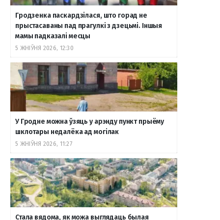
Гродзенка паскардзілася, што горад не
прыстасаваны пад прагулкі з дзецьмі. Іншыя
мамы падказалі месцы
5 ЖНІЎНЯ 2026, 12:30
У Гродне можна ўзяць у арэнду пункт прыёму
шклотары недалёка ад могілак
5 ЖНІЎНЯ 2026, 11:27
Стала вядома, як можа выглядаць былая