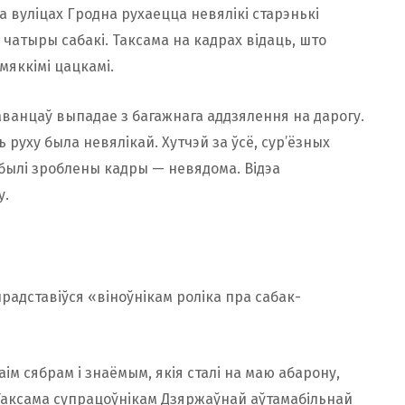
 па вуліцах Гродна рухаецца невялікі старэнькі
ь чатыры сабакі. Таксама на кадрах відаць, што
яккімі цацкамі.
адаванцаў выпадае з багажнага аддзялення на дарогу.
 руху была невялікай. Хутчэй за ўсё, сур’ёзных
 былі зроблены кадры — невядома. Відэа
у.
радставіўся «віноўнікам роліка пра сабак-
ім сябрам і знаёмым, якія сталі на маю абарону,
Таксама супрацоўнікам Дзяржаўнай аўтамабільнай